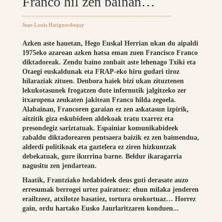
Franco hil zen bainan…
Jean-Louis Harignordoquy
Azken aste hauetan, Hego Euskal Herrian ukan du aipaldi
1975eko azaroan azken hatsa eman zuen Francisco Franco
diktadoreak. Zendu baino zonbait aste lehenago Txiki eta
Otaegi euskaldunak eta FRAP-eko hiru gudari tiroz
hilaraziak zituen. Denbora haiek bizi ukan zituztenen
lekukotasunek frogatzen dute infernutik jalgitzeko zer
itxaropena zeukaten jakitean Franco hilda zegoela.
Alabainan, Francoren garaian ez zen askatasun izpirik,
aitzitik giza eskubideen aldekoak tratu txarrez eta
presondegiz sariztatuak. Espainiar komunikabideek
zabaldu diktadorearen pentsaera baizik ez zen baimendua,
alderdi politikoak eta gaztelera ez ziren hizkuntzak
debekatuak, gure ikurrina barne. Beldur ikaragarria
nagusitu zen jendartean.
Haatik, Frantziako hedabideek deus guti derasate auzo
erresumak berrogei urtez pairatuez: ehun milaka jenderen
erailtzeez, atxilotze basatiez, tortura orokortuaz… Horrez
gain, ordu hartako Eusko Jaurlaritzaren konduen...