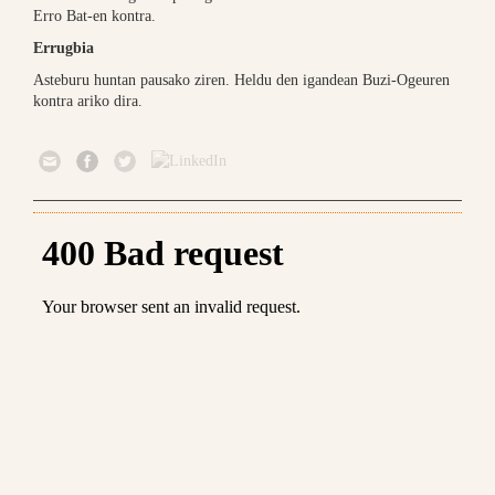
Erro Bat-en kontra.
Errugbia
Asteburu huntan pausako ziren. Heldu den igandean Buzi-Ogeuren
kontra ariko dira.