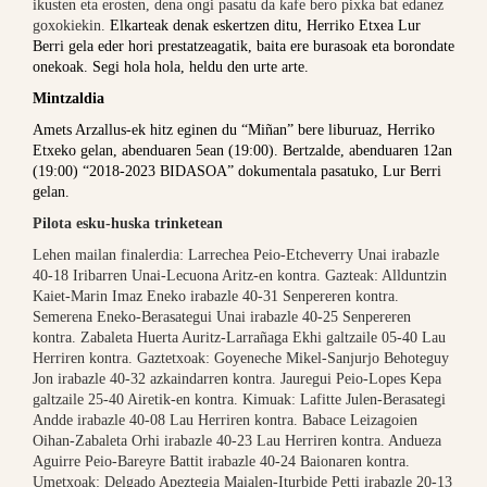
ikusten eta erosten, dena ongi pasatu da kafe bero pixka bat edanez
goxokiekin.
Elkarteak denak eskertzen ditu, Herriko Etxea Lur
Berri gela eder hori prestatzeagatik, baita ere burasoak eta borondate
onekoak. Segi hola hola, heldu den urte arte.
Mintzaldia
Amets Arzallus-ek hitz eginen du “Miñan” bere liburuaz, Herriko
Etxeko gelan, abenduaren 5ean (19:00). Bertzalde, abenduaren 12an
(19:00) “2018-2023 BIDASOA” dokumentala pasatuko, Lur Berri
gelan.
Pilota esku-huska trinketean
Lehen mailan finalerdia: Larrechea Peio-Etcheverry Unai irabazle
40-18 Iribarren Unai-Lecuona Aritz-en kontra. Gazteak: Allduntzin
Kaiet-Marin Imaz Eneko irabazle 40-31 Senpereren kontra.
Semerena Eneko-Berasategui Unai irabazle 40-25 Senpereren
kontra. Zabaleta Huerta Auritz-Larrañaga Ekhi galtzaile 05-40 Lau
Herriren kontra. Gaztetxoak: Goyeneche Mikel-Sanjurjo Behoteguy
Jon irabazle 40-32 azkaindarren kontra. Jauregui Peio-Lopes Kepa
galtzaile 25-40 Airetik-en kontra. Kimuak: Lafitte Julen-Berasategi
Andde irabazle 40-08 Lau Herriren kontra. Babace Leizagoien
Oihan-Zabaleta Orhi irabazle 40-23 Lau Herriren kontra. Andueza
Aguirre Peio-Bareyre Battit irabazle 40-24 Baionaren kontra.
Umetxoak: Delgado Apeztegia Maialen-Iturbide Petti irabazle 20-13