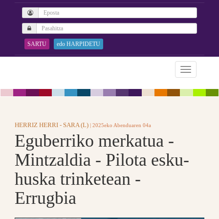
SARTU
edo HARPIDETU
HERRIZ HERRI - SARA (L)
| 2025eko Abenduaren 04a
Eguberriko merkatua -
Mintzaldia - Pilota esku-
huska trinketean -
Errugbia