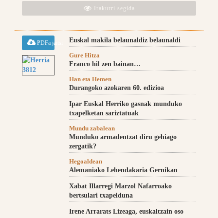
Irakurri segida
Euskal makila belaunaldiz belaunaldi
PDFa jaitsi
Gure Hitza
Franco hil zen bainan…
Han eta Hemen
Durangoko azokaren 60. edizioa
Ipar Euskal Herriko gasnak munduko
txapelketan sariztatuak
Mundu zabalean
Munduko armadentzat diru gehiago
zergatik?
Hegoaldean
Alemaniako Lehendakaria Gernikan
Xabat Illarregi Marzol Nafarroako
bertsulari txapelduna
Irene Arrarats Lizeaga, euskaltzain oso