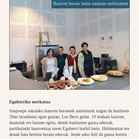
Haurren buraso batzu ostatuan zerbitzatzen
Eguberriko merkatua
Sanjosepe eskolako haurren burasoek antolaturik iragan da hazilaren
29an larunbatez egun guzian, Lur Berri gelan. 19 mahain baziren,
ikastolak ere bazuen egina, denek bazituzten gauza ederrak,
partikulazki haurrentzat zeren Eguberri hurbil baita. Helduentzat ere
denak bata bertzea bezain ederrak. Jende asko ibili da gauza horien