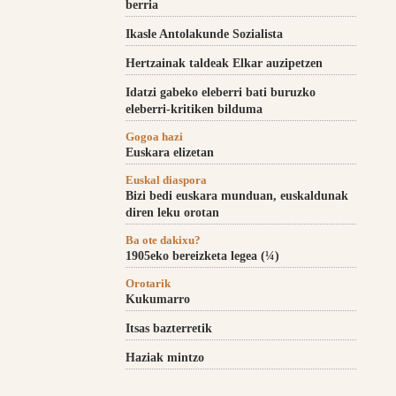
berria
Ikasle Antolakunde Sozialista
Hertzainak taldeak Elkar auzipetzen
Idatzi gabeko eleberri bati buruzko
eleberri-kritiken bilduma
Gogoa hazi
Euskara elizetan
Euskal diaspora
Bizi bedi euskara munduan, euskaldunak
diren leku orotan
Ba ote dakixu?
1905eko bereizketa legea (¼)
Orotarik
Kukumarro
Itsas bazterretik
Haziak mintzo