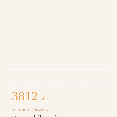
3812
. zbk
GURE HITZA
| 2025/12/04