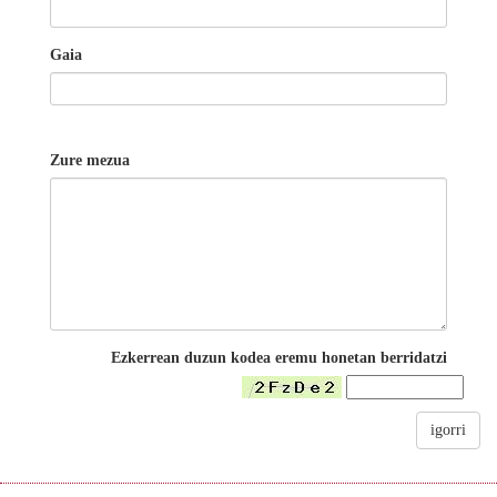
Gaia
Zure mezua
Ezkerrean duzun kodea eremu honetan berridatzi
igorri