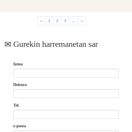
«
1
2
3
...
»
Gurekin harremanetan sar
Izena
Deitura
Tel.
e-posta