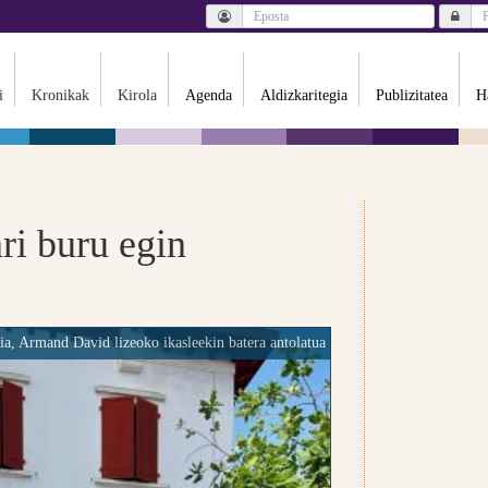
i
Kronikak
Kirola
Agenda
Aldizkaritegia
Publizitatea
H
ri buru egin
ia, Armand David lizeoko ikasleekin batera antolatua