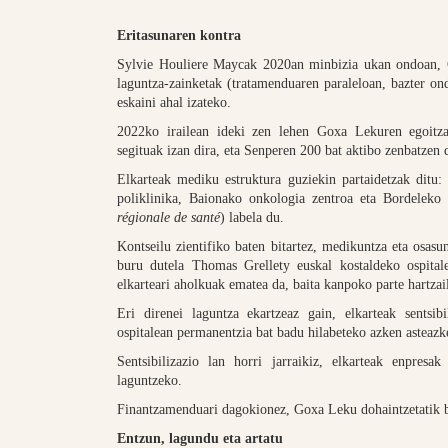
Eritasunaren kontra
Sylvie Houliere Maycak 2020an minbizia ukan ondoan, Go
laguntza-zainketak (tratamenduaren paraleloan, bazter ond
eskaini ahal izateko.
2022ko irailean ideki zen lehen Goxa Lekuren egoitza
segituak izan dira, eta Senperen 200 bat aktibo zenbatzen d
Elkarteak mediku estruktura guziekin partaidetzak ditu
poliklinika, Baionako onkologia zentroa eta Bordeleko 
régionale de santé
) labela du.
Kontseilu zientifiko baten bitartez, medikuntza eta osasu
buru dutela Thomas Grellety euskal kostaldeko ospital
elkarteari aholkuak ematea da, baita kanpoko parte hartzail
Eri direnei laguntza ekartzeaz gain, elkarteak sentsi
ospitalean permanentzia bat badu hilabeteko azken asteazk
Sentsibilizazio lan horri jarraikiz, elkarteak enpresa
laguntzeko.
Finantzamenduari dagokionez, Goxa Leku dohaintzetatik b
Entzun, lagundu eta artatu