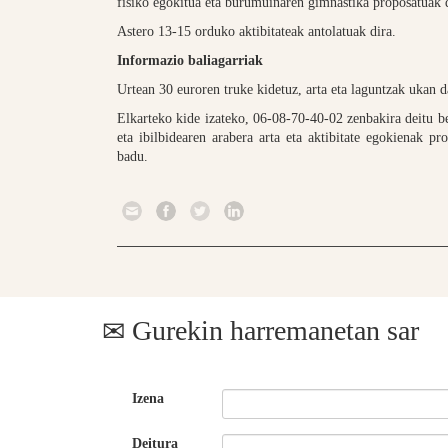
fisiko egokitua eta burumuinaren gimnastika proposatuak d
Astero 13-15 orduko aktibitateak antolatuak dira.
Informazio baliagarriak
Urtean 30 euroren truke kidetuz, arta eta laguntzak ukan d
Elkarteko kide izateko, 06-08-70-40-02 zenbakira deitu be
eta ibilbidearen arabera arta eta aktibitate egokienak p
badu.
Gurekin harremanetan sar
Izena
Deitura