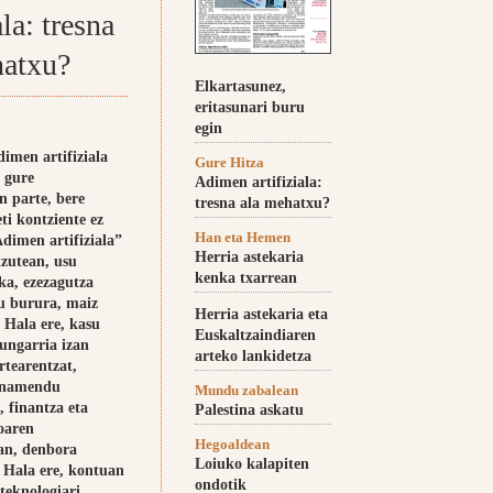
ala: tresna
hatxu?
Elkartasunez,
eritasunari buru
egin
imen artifiziala
Gure Hitza
 gure
Adimen artifiziala:
n parte, bere
tresna ala mehatxu?
ti kontziente ez
Han eta Hemen
Adimen artifiziala”
Herria astekaria
tzutean, usu
kenka txarrean
ka, ezezagutza
u burura, maiz
Herria astekaria eta
. Hala ere, kasu
Euskaltzaindiaren
ungarria izan
arteko lankidetza
rtearentzat,
zinamendu
Mundu zabalean
, finantza eta
Palestina askatu
oaren
Hegoaldean
an, denbora
Loiuko kalapiten
 Hala ere, kontuan
ondotik
teknologiari