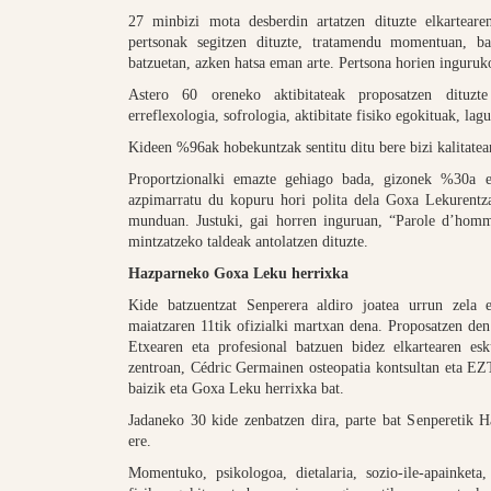
27 minbizi mota desberdin artatzen dituzte elkarteare
pertsonak segitzen dituzte, tratamendu momentuan, ba
batzuetan, azken hatsa eman arte. Pertsona horien inguruk
Astero 60 oreneko aktibitateak proposatzen dituzte
erreflexologia, sofrologia, aktibitate fisiko egokituak, la
Kideen %96ak hobekuntzak sentitu ditu bere bizi kalitatean
Proportzionalki emazte gehiago bada, gizonek %30a err
azpimarratu du kopuru hori polita dela Goxa Lekurentzat
munduan. Justuki, gai horren inguruan, “Parole d’homm
mintzatzeko taldeak antolatzen dituzte.
Hazparneko Goxa Leku herrixka
Kide batzuentzat Senperera aldiro joatea urrun zela e
maiatzaren 11tik ofizialki martxan dena. Proposatzen den
Etxearen eta profesional batzuen bidez elkartearen esk
zentroan, Cédric Germainen osteopatia kontsultan eta EZ
baizik eta Goxa Leku herrixka bat.
Jadaneko 30 kide zenbatzen dira, parte bat Senperetik H
ere.
Momentuko, psikologoa, dietalaria, sozio-ile-apainketa, s