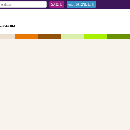
SARTU
edo HARPIDETU
arremana