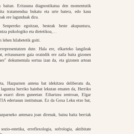
n baitan. Eritasuna diagnostikatua den momentutik
ita tratamendua bukatu eta urte batera, edo kasu
oak ere lagunduak dira.
 Senpereko egoitzan, besteak beste akupuntura,
guntza psikologiko eta dietetikoa,…
 lehen hilabetetik goiti.
epresentatzen dute. Hala ere, elkarteko langileak
, eritasunaren gaia oraindik ere zaila baita gizonen
es” dokumentala sortua izan da, eta gizonen artean
ta, Hazparnen antena bat idekitzea deliberatu da,
 laguntza herriko hainbat lekutan ematen da, Herriko
u ezarri diren guneetan: Eihartzea zentroan, Elgar
TIA edertasun institutuan. Ez da Goxa Leku etxe bat,
azparneko antenara joan direnak, baina baita berriak
ozio-estetika, erreflexologia, sofrologia, aktibitate