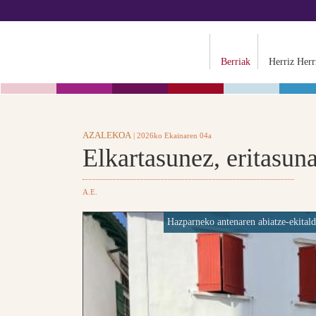
Berriak
Herriz Herr
AZALEKOA
| 2026ko Ekainaren 04a
Elkartasunez, eritasuna
A.E.
Hazparneko antenaren abiatze-ekitald