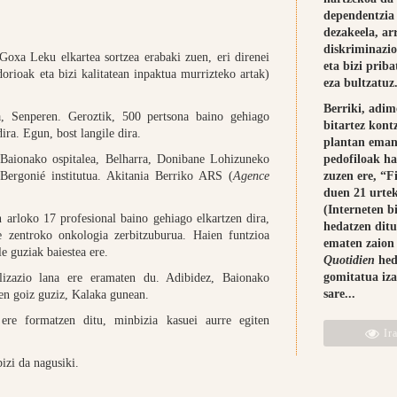
dependentzia 
dezakeela, ar
diskriminazi
xa Leku elkartea sortzea erabaki zuen, eri direnei
eta bizi prib
orioak eta bizi kalitatean inpaktua murrizteko artak)
eza bultzatuz
Berriki, adim
, Senperen. Geroztik, 500 pertsona baino gehiago
bitartez kont
ira. Egun, bost langile dira.
plantan eman
: Baionako ospitalea, Belharra, Donibane Lohizuneko
pedofiloak h
Bergonié institutua. Akitania Berriko ARS (
Agence
zuzen ere, “F
duen 21 urte
(Interneten 
n arloko 17 profesional baino gehiago elkartzen dira,
hedatzen ditu
e zentroko onkologia zerbitzuburua. Haien funtzioa
ematen zaion 
e guziak baiestea ere.
Quotidien
hed
gomitatua iz
bilizazio lana ere eramaten du. Adibidez, Baionako
sare...
en goiz guziz, Kalaka gunean.
k ere formatzen ditu, minbizia kasuei aurre egiten
Ira
izi da nagusiki.