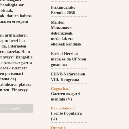
handiegia sor
Pizkunderako
riskuak,
Erronka 2036
oak, datuen babesa
atuaren errespetu
Meliton
.
Manzanasen
dekorazioak,
en artifizialaren
medailak eta
zeptu berri bat
ohoreak kenduak
 da, Interneten
arrapatzeko. Hain
Euskal Herriko
innyzyy” izengoitia
mapa ez da UPNren
ko
streameur
gaztea
gustukoa
bideoak zuzenean
en pertsonari
EHNE-Nafarroaren
izena da)
VIII. Kongresua
abidearen platora
Gogoa hazi
an zen. Finnyzyy
Gazteen osagarri
mentala (V)
Ba ote dakixu?
kurri segida
Fronte Popularra
(¼)
Orotarik