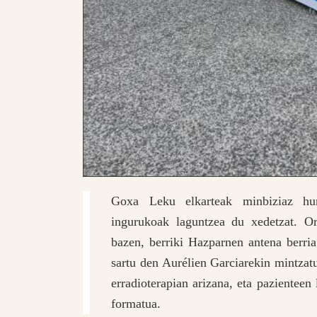
Goxa Leku elkarteak minbiziaz hun
ingurukoak laguntzea du xedetzat. Or
bazen, berriki Hazparnen antena berria
sartu den Aurélien Garciarekin mintzatu
erradioterapian arizana, eta pazienteen
formatua.