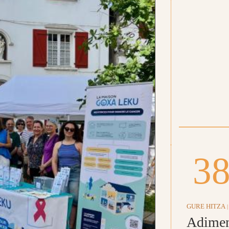
3
GURE HITZA
|
Adime