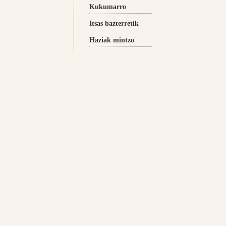
Kukumarro
Itsas bazterretik
Haziak mintzo