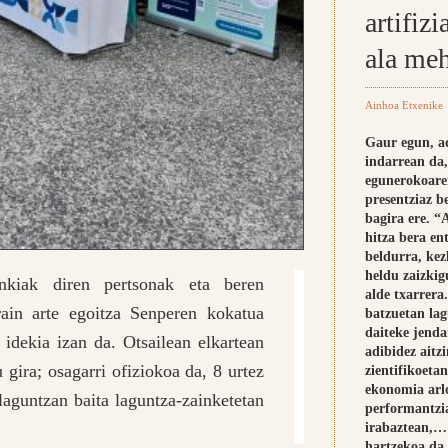
artifizi
ala me
Ainhoa Etxenike
Gaur egun, ad
indarrean da,
egunerokoare
presentziaz be
bagira ere. “
hitza bera en
beldurra, kez
heldu zaizkig
kiak diren pertsonak eta beren
alde txarrera
ain arte egoitza Senperen kokatua
batzuetan lag
daiteke jenda
 idekia izan da. Otsailean elkartean
adibidez ait
 gira; osagarri ofiziokoa da, 8 urtez
zientifikoetan
ekonomia arl
 laguntzan baita laguntza-zainketetan
performantzi
irabaztean,…
hartzekoa da 