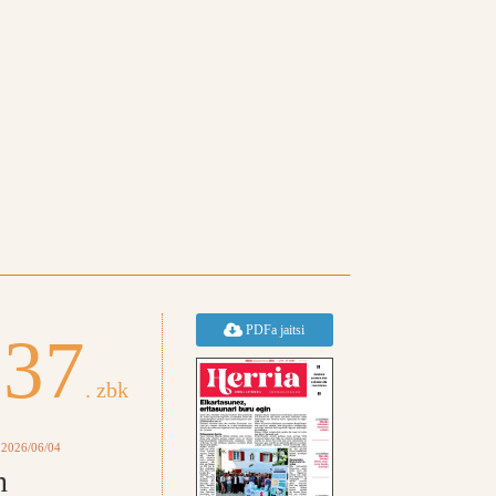
PDFa jaitsi
837
. zbk
 2026/06/04
n