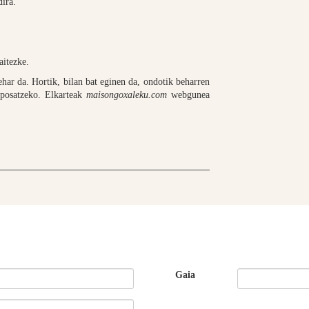
ira.
aitezke.
har da. Hortik, bilan bat eginen da, ondotik beharren
roposatzeko. Elkarteak
maisongoxaleku.com
webgunea
Gaia