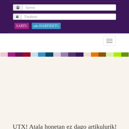
SARTU
edo HARPIDETU
UTX! Atala honetan ez dago artikulurik!