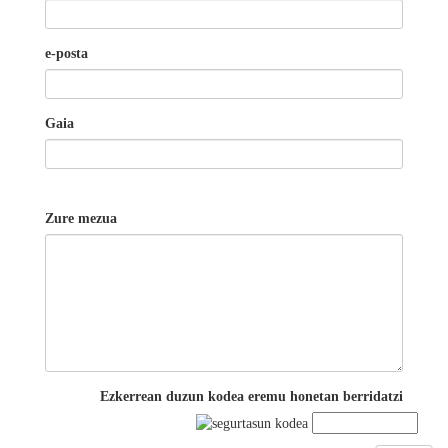
e-posta
Gaia
Zure mezua
Ezkerrean duzun kodea eremu honetan berridatzi