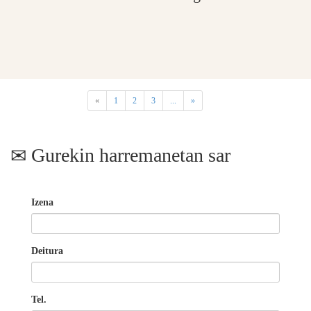
«
1
2
3
...
»
Gurekin harremanetan sar
Izena
Deitura
Tel.