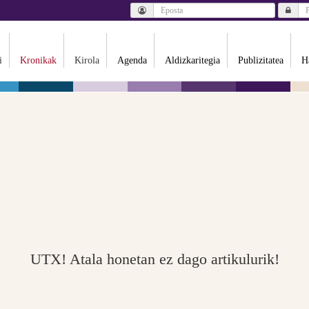
i
Kronikak
Kirola
Agenda
Aldizkaritegia
Publizitatea
H
UTX! Atala honetan ez dago artikulurik!