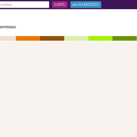
SARTU
edo HARPIDETU
arremana