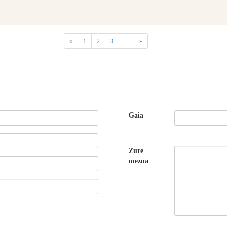
«
1
2
3
...
»
Gaia
Zure
mezua