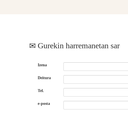
Gurekin harremanetan sar
Izena
Deitura
Tel.
e-posta