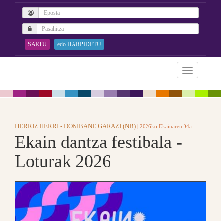
SARTU
edo HARPIDETU
HERRIZ HERRI - DONIBANE GARAZI (NB)
| 2026ko Ekainaren 04a
Ekain dantza festibala -
Loturak 2026