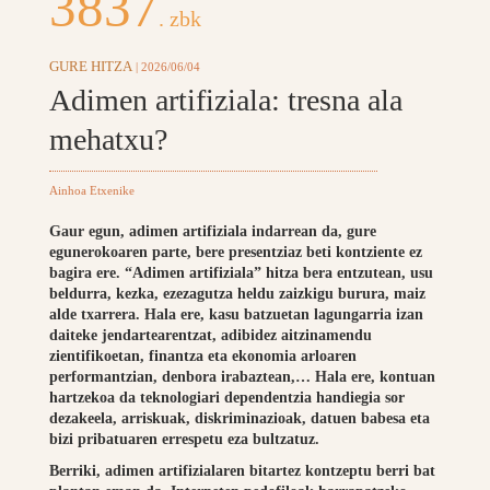
3837
. zbk
GURE HITZA
| 2026/06/04
Adimen artifiziala: tresna ala
mehatxu?
Ainhoa Etxenike
Gaur egun, adimen artifiziala indarrean da, gure
egunerokoaren parte, bere presentziaz beti kontziente ez
bagira ere. “Adimen artifiziala” hitza bera entzutean, usu
beldurra, kezka, ezezagutza heldu zaizkigu burura, maiz
alde txarrera. Hala ere, kasu batzuetan lagungarria izan
daiteke jendartearentzat, adibidez aitzinamendu
zientifikoetan, finantza eta ekonomia arloaren
performantzian, denbora irabaztean,… Hala ere, kontuan
hartzekoa da teknologiari dependentzia handiegia sor
dezakeela, arriskuak, diskriminazioak, datuen babesa eta
bizi pribatuaren errespetu eza bultzatuz.
Berriki, adimen artifizialaren bitartez kontzeptu berri bat