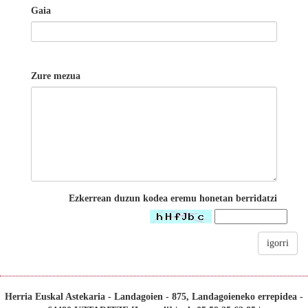
Gaia
Zure mezua
Ezkerrean duzun kodea eremu honetan berridatzi
igorri
Herria Euskal Astekaria - Landagoien - 875, Landagoieneko errepidea -