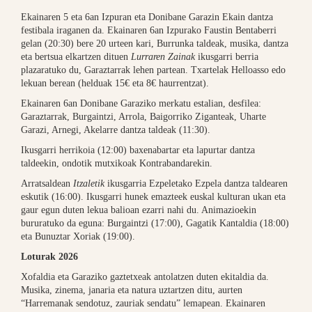
Ekainaren 5 eta 6an Izpuran eta Donibane Garazin Ekain dantza
festibala iraganen da. Ekainaren 6an Izpurako Faustin Bentaberri
gelan (20:30) bere 20 urteen kari, Burrunka taldeak, musika, dantza
eta bertsua elkartzen dituen
Lurraren Zainak
ikusgarri berria
plazaratuko du, Garaztarrak lehen partean. Txartelak Helloasso edo
lekuan berean (helduak 15€ eta 8€ haurrentzat).
Ekainaren 6an Donibane Garaziko merkatu estalian, desfilea:
Garaztarrak, Burgaintzi, Arrola, Baigorriko Ziganteak, Uharte
Garazi, Arnegi, Akelarre dantza taldeak (11:30).
Ikusgarri herrikoia (12:00) baxenabartar eta lapurtar dantza
taldeekin, ondotik mutxikoak Kontrabandarekin.
Arratsaldean
Itzaletik
ikusgarria Ezpeletako Ezpela dantza taldearen
eskutik (16:00). Ikusgarri hunek emazteek euskal kulturan ukan eta
gaur egun duten lekua balioan ezarri nahi du. Animazioekin
bururatuko da eguna: Burgaintzi (17:00), Gagatik Kantaldia (18:00)
eta Bunuztar Xoriak (19:00).
Loturak 2026
Xofaldia eta Garaziko gaztetxeak antolatzen duten ekitaldia da.
Musika, zinema, janaria eta natura uztartzen ditu, aurten
“Harremanak sendotuz, zauriak sendatu” lemapean. Ekainaren