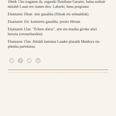
10etik 13ra iraganen da, nagusiki Donibane Garazin, baina zenbait
ekitaldi Lasan ere izanen dira. Laburki, huna programa:
Ekainaren 10ean: zine gaualdia (filmak eta solasaldiak).
Ekainaren 11n: kontzertu gaualdia, prezio librean.
Ekainaren 12an: “Erleen afaria”, arte eta musika giroko afari
berezia (erreserbarekin).
Ekainaren 13an: ibilaldi kantatua Lasako plazatik Munhora eta
piknika partekatua.