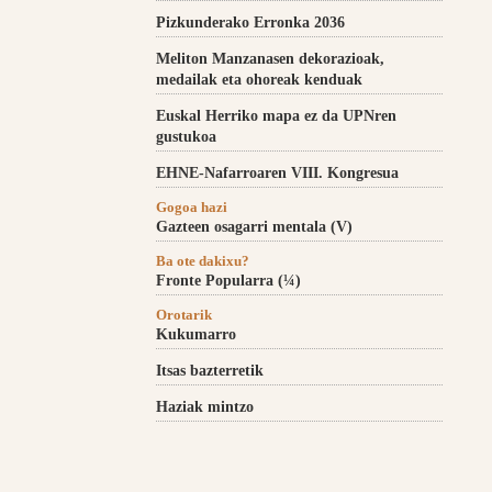
Pizkunderako Erronka 2036
Meliton Manzanasen dekorazioak,
medailak eta ohoreak kenduak
Euskal Herriko mapa ez da UPNren
gustukoa
EHNE-Nafarroaren VIII. Kongresua
Gogoa hazi
Gazteen osagarri mentala (V)
Ba ote dakixu?
Fronte Popularra (¼)
Orotarik
Kukumarro
Itsas bazterretik
Haziak mintzo