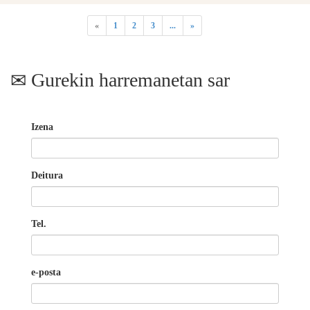
«
1
2
3
...
»
Gurekin harremanetan sar
Izena
Deitura
Tel.
e-posta