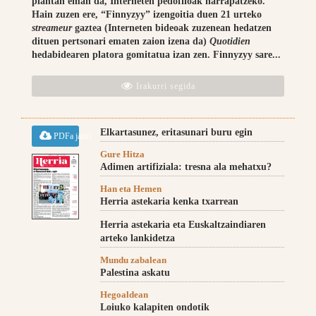
plantan eman da, Interneten pedofiloak harrapatzeko.
Hain zuzen ere, “Finnyzyy” izengoitia duen 21 urteko
streameur
gaztea (Interneten bideoak zuzenean hedatzen
dituen pertsonari ematen zaion izena da)
Quotidien
hedabidearen platora gomitatua izan zen. Finnyzyy sare...
Irakurri segida
Elkartasunez, eritasunari buru egin
PDFa jaitsi
Gure Hitza
Adimen artifiziala: tresna ala mehatxu?
Han eta Hemen
Herria astekaria kenka txarrean
Herria astekaria eta Euskaltzaindiaren
arteko lankidetza
Mundu zabalean
Palestina askatu
Hegoaldean
Loiuko kalapiten ondotik