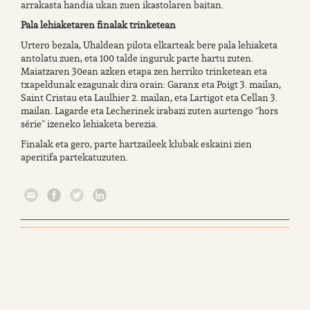
arrakasta handia ukan zuen ikastolaren baitan.
Pala lehiaketaren finalak trinketean
Urtero bezala, Uhaldean pilota elkarteak bere pala lehiaketa
antolatu zuen, eta 100 talde inguruk parte hartu zuten.
Maiatzaren 30ean azken etapa zen herriko trinketean eta
txapeldunak ezagunak dira orain: Garanx eta Poigt 3. mailan,
Saint Cristau eta Laulhier 2. mailan, eta Lartigot eta Cellan 3.
mailan. Lagarde eta Lecherinek irabazi zuten aurtengo “hors
série” izeneko lehiaketa berezia.
Finalak eta gero, parte hartzaileek klubak eskaini zien
aperitifa partekatuzuten.