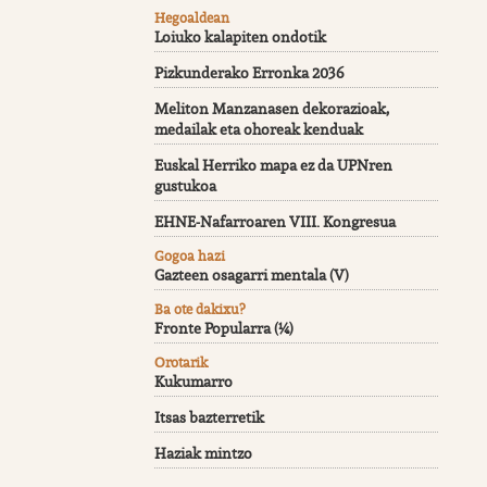
Hegoaldean
Loiuko kalapiten ondotik
Pizkunderako Erronka 2036
Meliton Manzanasen dekorazioak,
medailak eta ohoreak kenduak
Euskal Herriko mapa ez da UPNren
gustukoa
EHNE-Nafarroaren VIII. Kongresua
Gogoa hazi
Gazteen osagarri mentala (V)
Ba ote dakixu?
Fronte Popularra (¼)
Orotarik
Kukumarro
Itsas bazterretik
Haziak mintzo