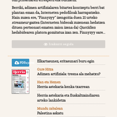
bizi pribatuaren errespetu eza bultzatuz.
Berriki, adimen artifizialaren bitartez kontzeptu berri bat
plantan eman da, Interneten pedofiloak harrapatzeko.
Hain zuzen ere, “Finnyzyy” izengoitia duen 21 urteko
streameur
gaztea (Interneten bideoak zuzenean hedatzen
dituen pertsonari ematen zaion izena da)
Quotidien
hedabidearen platora gomitatua izan zen. Finnyzyy sare...
Irakurri segida
Elkartasunez, eritasunari buru egin
PDFa jaitsi
Gure Hitza
Adimen artifiziala: tresna ala mehatxu?
Han eta Hemen
Herria astekaria kenka txarrean
Herria astekaria eta Euskaltzaindiaren
arteko lankidetza
Mundu zabalean
Palestina askatu