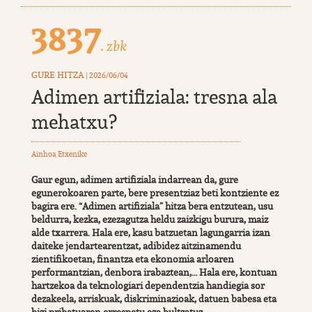
3837
. zbk
GURE HITZA
| 2026/06/04
Adimen artifiziala: tresna ala
mehatxu?
Ainhoa Etxenike
Gaur egun, adimen artifiziala indarrean da, gure
egunerokoaren parte, bere presentziaz beti kontziente ez
bagira ere. “Adimen artifiziala” hitza bera entzutean, usu
beldurra, kezka, ezezagutza heldu zaizkigu burura, maiz
alde txarrera. Hala ere, kasu batzuetan lagungarria izan
daiteke jendartearentzat, adibidez aitzinamendu
zientifikoetan, finantza eta ekonomia arloaren
performantzian, denbora irabaztean,… Hala ere, kontuan
hartzekoa da teknologiari dependentzia handiegia sor
dezakeela, arriskuak, diskriminazioak, datuen babesa eta