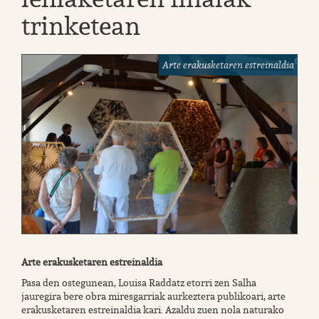
trinketean
Arte erakusketaren estreinaldia
Arte erakusketaren estreinaldia
Pasa den ostegunean, Louisa Raddatz etorri zen Salha
jauregira bere obra miresgarriak aurkeztera publikoari, arte
erakusketaren estreinaldia kari. Azaldu zuen nola naturako