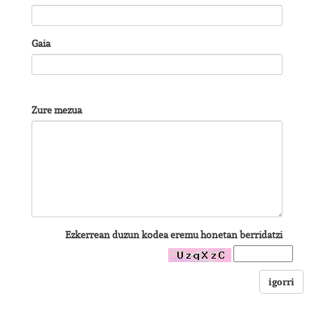
Gaia
Zure mezua
Ezkerrean duzun kodea eremu honetan berridatzi
igorri