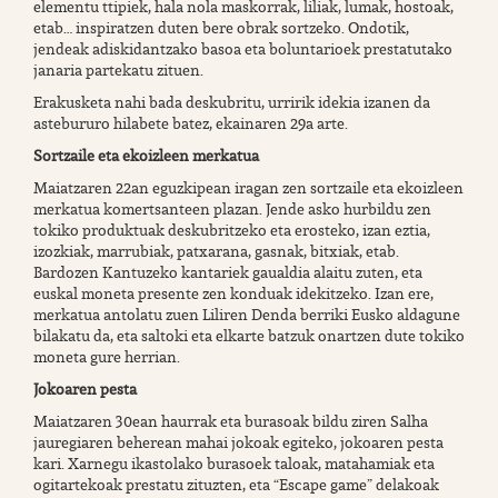
elementu ttipiek, hala nola maskorrak, liliak, lumak, hostoak,
etab… inspiratzen duten bere obrak sortzeko. Ondotik,
jendeak adiskidantzako basoa eta boluntarioek prestatutako
janaria partekatu zituen.
Erakusketa nahi bada deskubritu, urririk idekia izanen da
astebururo hilabete batez, ekainaren 29a arte.
Sortzaile eta ekoizleen merkatua
Maiatzaren 22an eguzkipean iragan zen sortzaile eta ekoizleen
merkatua komertsanteen plazan. Jende asko hurbildu zen
tokiko produktuak deskubritzeko eta erosteko, izan eztia,
izozkiak, marrubiak, patxarana, gasnak, bitxiak, etab.
Bardozen Kantuzeko kantariek gaualdia alaitu zuten, eta
euskal moneta presente zen konduak idekitzeko. Izan ere,
merkatua antolatu zuen Liliren Denda berriki Eusko aldagune
bilakatu da, eta saltoki eta elkarte batzuk onartzen dute tokiko
moneta gure herrian.
Jokoaren pesta
Maiatzaren 30ean haurrak eta burasoak bildu ziren Salha
jauregiaren beherean mahai jokoak egiteko, jokoaren pesta
kari. Xarnegu ikastolako burasoek taloak, matahamiak eta
ogitartekoak prestatu zituzten, eta “Escape game” delakoak