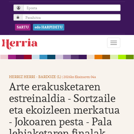
SARTU
edo HARPIDETU
HERRIZ HERRI - BARDOZE (L)
| 2026ko Ekainaren 04a
Arte erakusketaren
estreinaldia - Sortzaile
eta ekoizleen merkatua
- Jokoaren pesta - Pala
lehiaketaren finalak