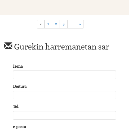
«
1
2
3
...
»
Gurekin harremanetan sar
Izena
Deitura
Tel.
e-posta