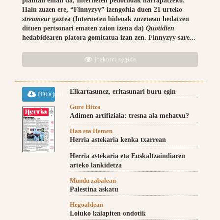
plantan eman da, Interneten pedofiloak harrapatzeko.
Hain zuzen ere, “Finnyzyy” izengoitia duen 21 urteko
streameur
gaztea (Interneten bideoak zuzenean hedatzen
dituen pertsonari ematen zaion izena da)
Quotidien
hedabidearen platora gomitatua izan zen. Finnyzyy sare...
Irakurri segida
Elkartasunez, eritasunari buru egin
PDFa jaitsi
Gure Hitza
Adimen artifiziala: tresna ala mehatxu?
Han eta Hemen
Herria astekaria kenka txarrean
Herria astekaria eta Euskaltzaindiaren
arteko lankidetza
Mundu zabalean
Palestina askatu
Hegoaldean
Loiuko kalapiten ondotik