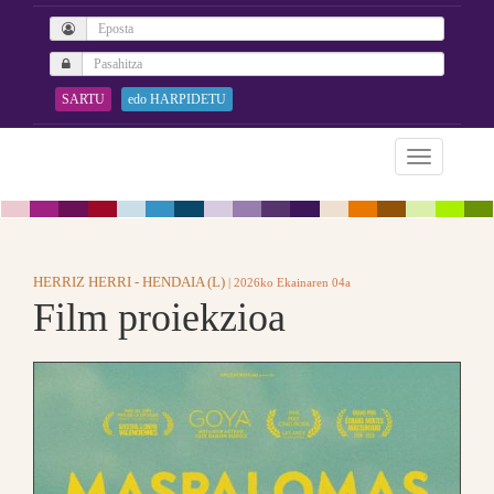
SARTU
edo HARPIDETU
HERRIZ HERRI - HENDAIA (L)
| 2026ko Ekainaren 04a
Film proiekzioa