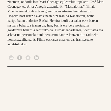
zineman, ondotik José Mari Goenaga egilearekin topaketa. José Mari
Goenagak eta Aitor Arregik zuzendurik, “Maspalomas” filmak
Vicente izeneko 76 urteko gizon baten istorioa kontatzen du.
Hogeita bost urtez askatasunean bizi izan da Kanarietan, baina
istripu baten ondorioz Euskal Herrira itzuli eta zahar etxe batean
sartzera behartua izanen da; han, berriz ere bere nortasuna
gordetzera behartua sentituko da. Filmak zahartzaroa, identitatea eta
askatasun pertsonala hunkiberatasun handiz lantzen ditu (adineko
homosexualitateari). Filma euskaraz emanen da, frantsesezko
azpitituluekin.