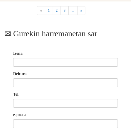
«
1
2
3
...
»
Gurekin harremanetan sar
Izena
Deitura
Tel.
e-posta