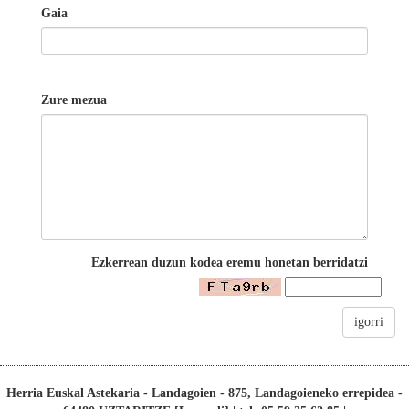
Gaia
Zure mezua
Ezkerrean duzun kodea eremu honetan berridatzi
igorri
Herria Euskal Astekaria - Landagoien - 875, Landagoieneko errepidea -