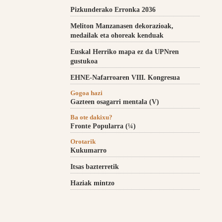
Pizkunderako Erronka 2036
Meliton Manzanasen dekorazioak,
medailak eta ohoreak kenduak
Euskal Herriko mapa ez da UPNren
gustukoa
EHNE-Nafarroaren VIII. Kongresua
Gogoa hazi
Gazteen osagarri mentala (V)
Ba ote dakixu?
Fronte Popularra (¼)
Orotarik
Kukumarro
Itsas bazterretik
Haziak mintzo