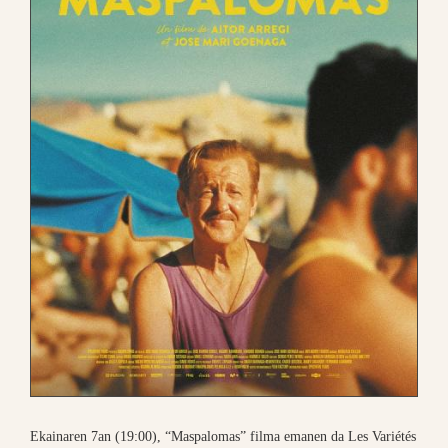
Ekainaren 7an (19:00), “Maspalomas” filma emanen da Les Variétés