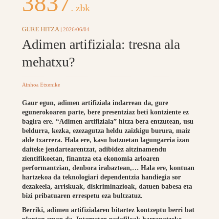
3837
. zbk
GURE HITZA
| 2026/06/04
Adimen artifiziala: tresna ala
mehatxu?
Ainhoa Etxenike
Gaur egun, adimen artifiziala indarrean da, gure
egunerokoaren parte, bere presentziaz beti kontziente ez
bagira ere. “Adimen artifiziala” hitza bera entzutean, usu
beldurra, kezka, ezezagutza heldu zaizkigu burura, maiz
alde txarrera. Hala ere, kasu batzuetan lagungarria izan
daiteke jendartearentzat, adibidez aitzinamendu
zientifikoetan, finantza eta ekonomia arloaren
performantzian, denbora irabaztean,… Hala ere, kontuan
hartzekoa da teknologiari dependentzia handiegia sor
dezakeela, arriskuak, diskriminazioak, datuen babesa eta
bizi pribatuaren errespetu eza bultzatuz.
Berriki, adimen artifizialaren bitartez kontzeptu berri bat