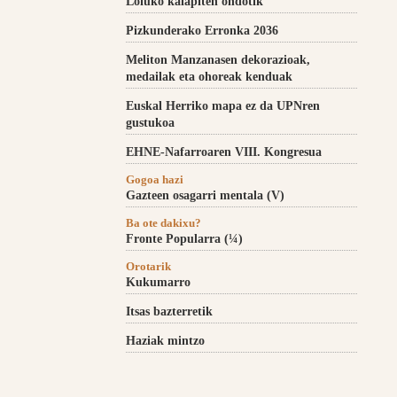
Loiuko kalapiten ondotik
Pizkunderako Erronka 2036
Meliton Manzanasen dekorazioak,
medailak eta ohoreak kenduak
Euskal Herriko mapa ez da UPNren
gustukoa
EHNE-Nafarroaren VIII. Kongresua
Gogoa hazi
Gazteen osagarri mentala (V)
Ba ote dakixu?
Fronte Popularra (¼)
Orotarik
Kukumarro
Itsas bazterretik
Haziak mintzo