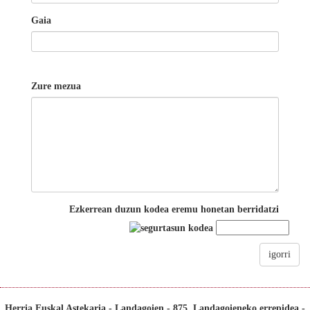
Gaia
Zure mezua
Ezkerrean duzun kodea eremu honetan berridatzi
igorri
Herria Euskal Astekaria - Landagoien - 875, Landagoieneko errepidea -