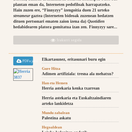
plantan eman da, Interneten pedofiloak harrapatzeko.
Hain zuzen ere, “Finnyzyy” izengoitia duen 21 urteko
streameur
gaztea (Interneten bideoak zuzenean hedatzen
dituen pertsonari ematen zaion izena da)
Quotidien
hedabidearen platora gomitatua izan zen. Finnyzyy sare...
Irakurri segida
Elkartasunez, eritasunari buru egin
PDFa jaitsi
Gure Hitza
Adimen artifiziala: tresna ala mehatxu?
Han eta Hemen
Herria astekaria kenka txarrean
Herria astekaria eta Euskaltzaindiaren
arteko lankidetza
Mundu zabalean
Palestina askatu
Hegoaldean