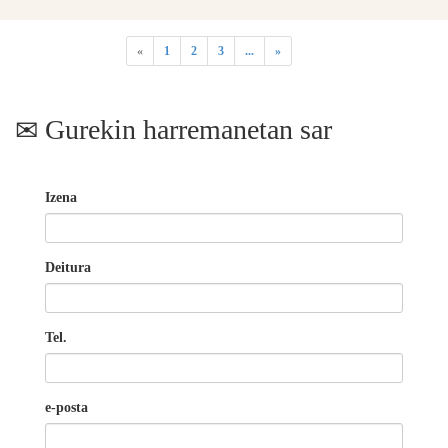
«
1
2
3
...
»
Gurekin harremanetan sar
Izena
Deitura
Tel.
e-posta