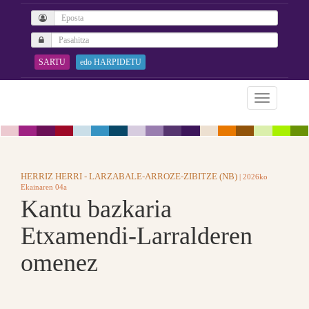
SARTU
edo HARPIDETU
HERRIZ HERRI - LARZABALE-ARROZE-ZIBITZE (NB)
| 2026ko
Ekainaren 04a
Kantu bazkaria
Etxamendi-Larralderen
omenez