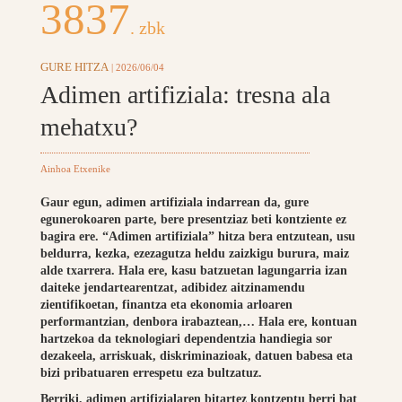
3837
. zbk
GURE HITZA
| 2026/06/04
Adimen artifiziala: tresna ala
mehatxu?
Ainhoa Etxenike
Gaur egun, adimen artifiziala indarrean da, gure
egunerokoaren parte, bere presentziaz beti kontziente ez
bagira ere. “Adimen artifiziala” hitza bera entzutean, usu
beldurra, kezka, ezezagutza heldu zaizkigu burura, maiz
alde txarrera. Hala ere, kasu batzuetan lagungarria izan
daiteke jendartearentzat, adibidez aitzinamendu
zientifikoetan, finantza eta ekonomia arloaren
performantzian, denbora irabaztean,… Hala ere, kontuan
hartzekoa da teknologiari dependentzia handiegia sor
dezakeela, arriskuak, diskriminazioak, datuen babesa eta
bizi pribatuaren errespetu eza bultzatuz.
Berriki, adimen artifizialaren bitartez kontzeptu berri bat