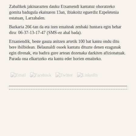
Zabalikek jakinarazten dauku Etxamendi kantatuz ohoratzeko
gomita badugula ekainaren 13an, ibiakoitz eguerdiz Ezpeletenia
ostatuan, Larzabalen.
Bazkaria 26€-tan da eta izen emaiteak zenbaki huntara egin behar
dira: 06-37-13-17-47 (SMS-ez ahal bada).
Etxamendik, beste gauza anitzen artetik 100 bat kantu ondu ditu
bere ibilbidean. Belaunaldi osoek kantatu dituzte denen ezagunak
egin direnak, eta badira gure artean dozenaka dazkiten afizionatuak.
Parada ona elkartzeko eta kantu eder horien emaiteko.