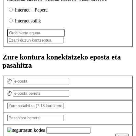
Internet + Papera
Internet soilik
Zure kontura konektatzeko eposta eta
pasahitza
@
@