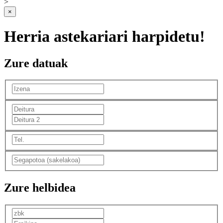
>
×
Herria astekariari harpidetu!
Zure datuak
Zure helbidea