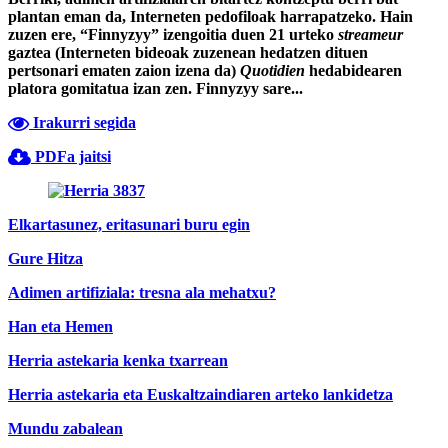
plantan eman da, Interneten pedofiloak harrapatzeko. Hain
zuzen ere, “Finnyzyy” izengoitia duen 21 urteko
streameur
gaztea (Interneten bideoak zuzenean hedatzen dituen
pertsonari ematen zaion izena da)
Quotidien
hedabidearen
platora gomitatua izan zen. Finnyzyy sare...
Irakurri segida
PDFa jaitsi
Elkartasunez, eritasunari buru egin
Gure Hitza
Adimen artifiziala: tresna ala mehatxu?
Han eta Hemen
Herria astekaria kenka txarrean
Herria astekaria eta Euskaltzaindiaren arteko lankidetza
Mundu zabalean