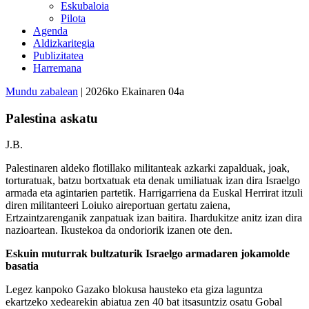
Eskubaloia
Pilota
Agenda
Aldizkaritegia
Publizitatea
Harremana
Mundu zabalean
| 2026ko Ekainaren 04a
Palestina askatu
J.B.
Palestinaren aldeko flotillako militanteak azkarki zapalduak, joak,
torturatuak, batzu bortxatuak eta denak umiliatuak izan dira Israelgo
armada eta agintarien partetik. Harrigarriena da Euskal Herrirat itzuli
diren militanteeri Loiuko aireportuan gertatu zaiena,
Ertzaintzarenganik zanpatuak izan baitira. Ihardukitze anitz izan dira
nazioartean. Ikustekoa da ondoriorik izanen ote den.
Eskuin muturrak bultzaturik Israelgo armadaren jokamolde
basatia
Legez kanpoko Gazako blokusa hausteko eta giza laguntza
ekartzeko xedearekin abiatua zen 40 bat itsasuntziz osatu Gobal