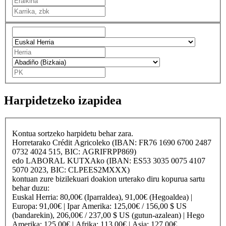
Harpidetzeko izapidea
Kontua sortzeko harpidetu behar zara.
Horretarako
Crédit Agricole
ko (IBAN: FR76 1690 6700 2487
0732 4024 515, BIC: AGRIFRPP869)
edo
LABORAL KUTXA
ko (IBAN: ES53 3035 0075 4107
5070 2023, BIC: CLPEES2MXXX)
kontuan zure bizilekuari doakion urterako diru kopurua sartu
behar duzu:
Euskal Herria
: 80,00€ (Iparraldea), 91,00€ (Hegoaldea) |
Europa
: 91,00€ |
Ipar Amerika
: 125,00€ / 156,00 $ US
(bandarekin), 206,00€ / 237,00 $ US (gutun-azalean) |
Hego
Amerika
: 125,00€ |
Afrika
: 113,00€ |
Asia
: 127,00€