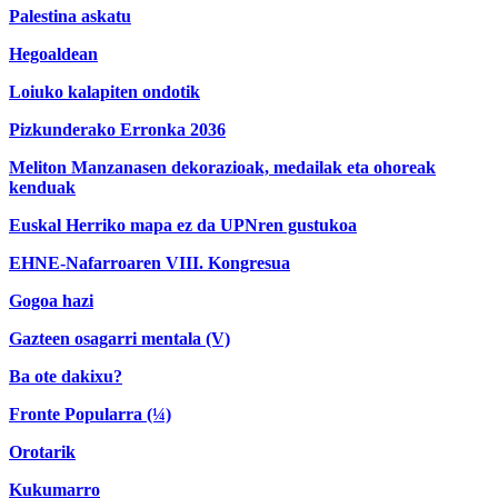
Palestina askatu
Hegoaldean
Loiuko kalapiten ondotik
Pizkunderako Erronka 2036
Meliton Manzanasen dekorazioak, medailak eta ohoreak
kenduak
Euskal Herriko mapa ez da UPNren gustukoa
EHNE-Nafarroaren VIII. Kongresua
Gogoa hazi
Gazteen osagarri mentala (V)
Ba ote dakixu?
Fronte Popularra (¼)
Orotarik
Kukumarro