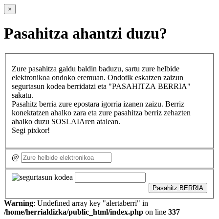
×
Pasahitza ahantzi duzu?
Zure pasahitza galdu baldin baduzu, sartu zure helbide
elektronikoa ondoko eremuan. Ondotik eskatzen zaizun
segurtasun kodea berridatzi eta "PASAHITZA BERRIA"
sakatu.
Pasahitz berria zure epostara igorria izanen zaizu. Berriz
konektatzen ahalko zara eta zure pasahitza berriz zehazten
ahalko duzu SOSLAIAren atalean.
Segi pixkor!
@
Pasahitz BERRIA
Warning
: Undefined array key "alertaberri" in
/home/herrialdizka/public_html/index.php
on line
337