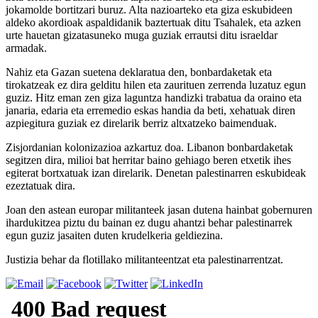
jokamolde bortitzari buruz. Alta nazioarteko eta giza eskubideen
aldeko akordioak aspaldidanik baztertuak ditu Tsahalek, eta azken
urte hauetan gizatasuneko muga guziak errautsi ditu israeldar
armadak.
Nahiz eta Gazan suetena deklaratua den, bonbardaketak eta
tirokatzeak ez dira gelditu hilen eta zaurituen zerrenda luzatuz egun
guziz. Hitz eman zen giza laguntza handizki trabatua da oraino eta
janaria, edaria eta erremedio eskas handia da beti, xehatuak diren
azpiegitura guziak ez direlarik berriz altxatzeko baimenduak.
Zisjordanian kolonizazioa azkartuz doa. Libanon bonbardaketak
segitzen dira, milioi bat herritar baino gehiago beren etxetik ihes
egiterat bortxatuak izan direlarik. Denetan palestinarren eskubideak
ezeztatuak dira.
Joan den astean europar militanteek jasan dutena hainbat gobernuren
ihardukitzea piztu du bainan ez dugu ahantzi behar palestinarrek
egun guziz jasaiten duten krudelkeria geldiezina.
Justizia behar da flotillako militanteentzat eta palestinarrentzat.