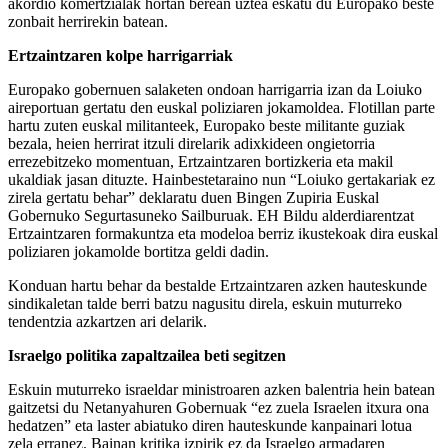
akordio komertzialak hortan berean uztea eskatu du Europako beste
zonbait herrirekin batean.
Ertzaintzaren kolpe harrigarriak
Europako gobernuen salaketen ondoan harrigarria izan da Loiuko
aireportuan gertatu den euskal poliziaren jokamoldea. Flotillan parte
hartu zuten euskal militanteek, Europako beste militante guziak
bezala, heien herrirat itzuli direlarik adixkideen ongietorria
errezebitzeko momentuan, Ertzaintzaren bortizkeria eta makil
ukaldiak jasan dituzte. Hainbestetaraino nun “Loiuko gertakariak ez
zirela gertatu behar” deklaratu duen Bingen Zupiria Euskal
Gobernuko Segurtasuneko Sailburuak. EH Bildu alderdiarentzat
Ertzaintzaren formakuntza eta modeloa berriz ikustekoak dira euskal
poliziaren jokamolde bortitza geldi dadin.
Konduan hartu behar da bestalde Ertzaintzaren azken hauteskunde
sindikaletan talde berri batzu nagusitu direla, eskuin muturreko
tendentzia azkartzen ari delarik.
Israelgo politika zapaltzailea beti segitzen
Eskuin muturreko israeldar ministroaren azken balentria hein batean
gaitzetsi du Netanyahuren Gobernuak “ez zuela Israelen itxura ona
hedatzen” eta laster abiatuko diren hauteskunde kanpainari lotua
zela erranez. Bainan kritika izpirik ez da Israelgo armadaren