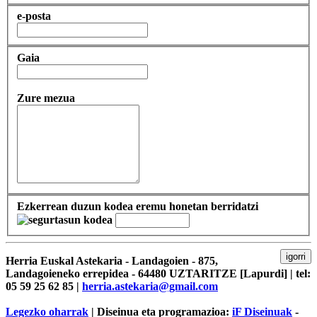
e-posta
Gaia
Zure mezua
Ezkerrean duzun kodea eremu honetan berridatzi
igorri
Herria Euskal Astekaria - Landagoien - 875,
Landagoieneko errepidea - 64480 UZTARITZE [Lapurdi] | tel:
05 59 25 62 85 |
herria.astekaria@gmail.com
Legezko oharrak
| Diseinua eta programazioa:
iF Diseinuak
-