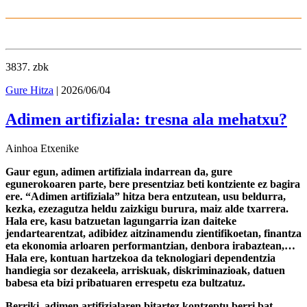
3837
. zbk
Gure Hitza
| 2026/06/04
Adimen artifiziala: tresna ala mehatxu?
Ainhoa Etxenike
Gaur egun, adimen artifiziala indarrean da, gure
egunerokoaren parte, bere presentziaz beti kontziente ez bagira
ere. “Adimen artifiziala” hitza bera entzutean, usu beldurra,
kezka, ezezagutza heldu zaizkigu burura, maiz alde txarrera.
Hala ere, kasu batzuetan lagungarria izan daiteke
jendartearentzat, adibidez aitzinamendu zientifikoetan, finantza
eta ekonomia arloaren performantzian, denbora irabaztean,…
Hala ere, kontuan hartzekoa da teknologiari dependentzia
handiegia sor dezakeela, arriskuak, diskriminazioak, datuen
babesa eta bizi pribatuaren errespetu eza bultzatuz.
Berriki, adimen artifizialaren bitartez kontzeptu berri bat