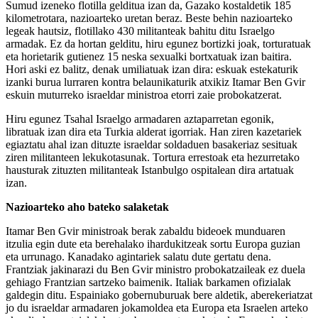
Sumud izeneko flotilla gelditua izan da, Gazako kostaldetik 185
kilometrotara, nazioarteko uretan beraz. Beste behin nazioarteko
legeak hautsiz, flotillako 430 militanteak bahitu ditu Israelgo
armadak. Ez da hortan gelditu, hiru egunez bortizki joak, torturatuak
eta horietarik gutienez 15 neska sexualki bortxatuak izan baitira.
Hori aski ez balitz, denak umiliatuak izan dira: eskuak estekaturik
izanki burua lurraren kontra belaunikaturik atxikiz Itamar Ben Gvir
eskuin muturreko israeldar ministroa etorri zaie probokatzerat.
Hiru egunez Tsahal Israelgo armadaren aztaparretan egonik,
libratuak izan dira eta Turkia alderat igorriak. Han ziren kazetariek
egiaztatu ahal izan dituzte israeldar soldaduen basakeriaz sesituak
ziren militanteen lekukotasunak. Tortura errestoak eta hezurretako
hausturak zituzten militanteak Istanbulgo ospitalean dira artatuak
izan.
Nazioarteko aho bateko salaketak
Itamar Ben Gvir ministroak berak zabaldu bideoek munduaren
itzulia egin dute eta berehalako ihardukitzeak sortu Europa guzian
eta urrunago. Kanadako agintariek salatu dute gertatu dena.
Frantziak jakinarazi du Ben Gvir ministro probokatzaileak ez duela
gehiago Frantzian sartzeko baimenik. Italiak barkamen ofizialak
galdegin ditu. Espainiako gobernuburuak bere aldetik, aberekeriatzat
jo du israeldar armadaren jokamoldea eta Europa eta Israelen arteko