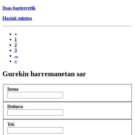
Itsas bazterretik
Haziak mintzo
«
1
2
3
...
»
Gurekin harremanetan sar
Izena
Deitura
Tel.