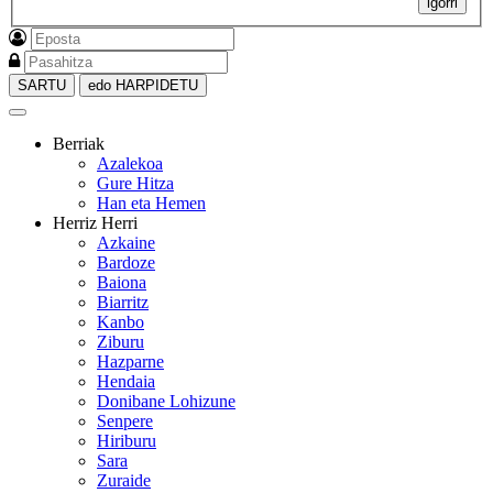
igorri
SARTU
edo HARPIDETU
Berriak
Azalekoa
Gure Hitza
Han eta Hemen
Herriz Herri
Azkaine
Bardoze
Baiona
Biarritz
Kanbo
Ziburu
Hazparne
Hendaia
Donibane Lohizune
Senpere
Hiriburu
Sara
Zuraide