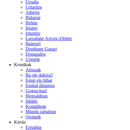
Urruña
Uztaritze
Aiherra
Bidarrai
Heleta
Irisarri
Izturitze
Larzabale-Arroze-Zibitze
Baigorri
Donibane Garazi
Donapaleu
Urepele
Kronikak
Abisuak
Ba ote dakixu?
Egun eta bihar
Euskal diaspora
Gogoa hazi
Hegoaldean
Inbido
Kostaldean
Mundu zabalean
Orotarik
Kirola
Errugbia