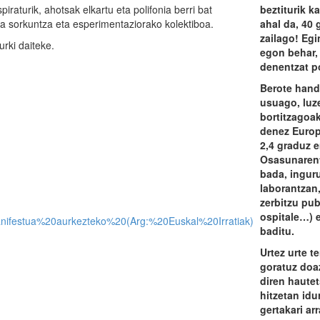
beztiturik k
iraturik, ahotsak elkartu eta polifonia berri bat
ahal da, 40 
ta sorkuntza eta esperimentaziorako kolektiboa.
zailago! Eg
ki daiteke.
egon behar, 
denentzat p
Berote handi
usuago, luz
bortitzagoak
denez Europ
2,4 graduz 
Osasunarent
bada, ingur
laborantzan
zerbitzu pub
ospitale…) 
baditu.
Urtez urte t
goratuz doa
diren hautet
hitzetan idu
gertakari arr