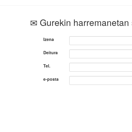
Gurekin harremanetan 
Izena
Deitura
Tel.
e-posta