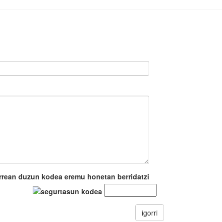
rrean duzun kodea eremu honetan berridatzi
igorri