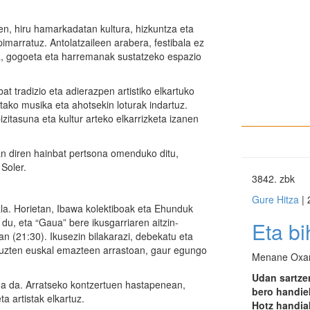
en, hiru hamarkadatan kultura, hizkuntza eta
imarratuz. Antolatzaileen arabera, festibala ez
za, gogoeta eta harremanak sustatzeko espazio
t tradizio eta adierazpen artistiko elkartuko
uetako musika eta ahotsekin loturak indartuz.
zitasuna eta kultur arteko elkarrizketa izanen
izan diren hainbat pertsona omenduko ditu,
Soler.
3842
. zbk
Gure Hitza
| 
la. Horietan, Ibawa kolektiboak eta Ehunduk
du, eta “Gaua” bere ikusgarriaren aitzin-
Eta bi
an (21:30). Ikusezin bilakarazi, debekatu eta
zituzten euskal emazteen arrastoan, gaur egungo
Menane Oxa
Udan sartzen
boa da. Arratseko kontzertuen hastapenean,
bero handiek
a artistak elkartuz.
Hotz handia