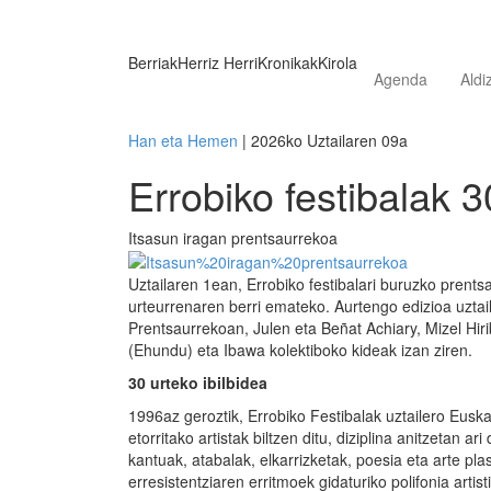
Berriak
Herriz Herri
Kronikak
Kirola
Agenda
Aldi
Han eta Hemen
| 2026ko Uztailaren 09a
Errobiko festibalak 3
Itsasun iragan prentsaurrekoa
Uztailaren 1ean, Errobiko festibalari buruzko prents
urteurrenaren berri emateko. Aurtengo edizioa uztail
Prentsaurrekoan, Julen eta Beñat Achiary, Mizel Hir
(Ehundu) eta Ibawa kolektiboko kideak izan ziren.
30 urteko ibilbidea
1996az geroztik, Errobiko Festibalak uztailero Euska
etorritako artistak biltzen ditu, diziplina anitzetan ar
kantuak, atabalak, elkarrizketak, poesia eta arte pla
erresistentziaren erritmoek gidaturiko polifonia arti