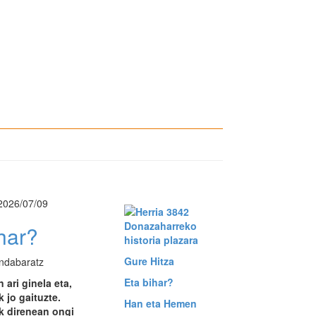
2026/07/09
Donazaharreko
har?
historia plazara
Gure Hitza
ndabaratz
Eta bihar?
 ari ginela eta,
 jo gaituzte.
Han eta Hemen
k direnean ongi