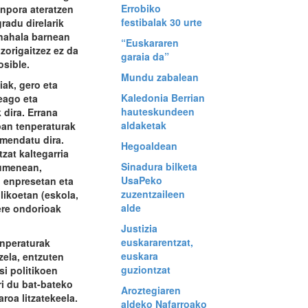
Errobiko
anpora ateratzen
festibalak 30 urte
gradu direlarik
inahala barnean
“Euskararen
zorigaitzez ez da
garaia da”
osible.
Mundu zabalean
ak, gero eta
Kaledonia Berrian
eago eta
hauteskundeen
 dira. Errana
aldaketak
an tenperaturak
emendatu dira.
Hegoaldean
zat kaltegarria
Sinadura bilketa
umenean,
UsaPeko
, enpresetan eta
zuzentzaileen
likoetan (eskola,
alde
ere ondorioak
Justizia
euskararentzat,
enperaturak
euskara
zela, entzuten
guziontzat
si politikoen
ri du bat-bateko
Aroztegiaren
aroa litzatekeela.
aldeko Nafarroako