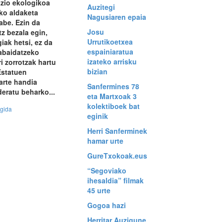
izio ekologikoa
Auzitegi
iko aldaketa
Nagusiaren epaia
gabe. Ezin da
Josu
tz bezala egin,
Urrutikoetxea
giak hetsi, ez da
espainiaratua
abaidatzeko
izateko arrisku
ri zorrotzak hartu
bizian
Estatuen
arte handia
Sanfermines 78
deratu beharko...
eta Martxoak 3
kolektiboek bat
egida
eginik
Herri Sanferminek
hamar urte
GureTxokoak.eus
“Segoviako
ihesaldia” filmak
45 urte
Gogoa hazi
Herritar Auzigune