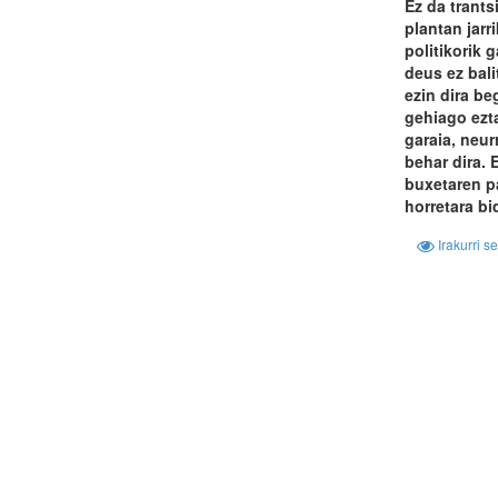
Ez da trants
plantan jarr
politikorik 
deus ez bali
ezin dira be
gehiago ezt
garaia, neur
behar dira. 
buxetaren p
horretara bi
Irakurri s