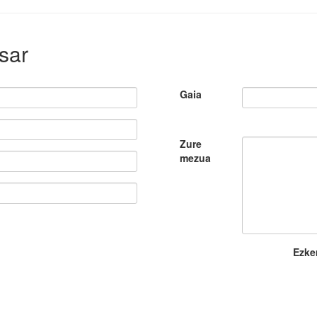
sar
Gaia
Zure
mezua
Ezke