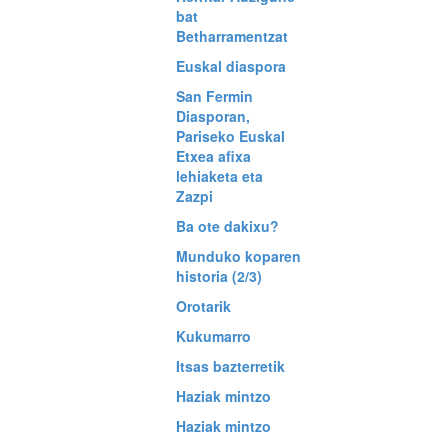
bat
Betharramentzat
Euskal diaspora
San Fermin
Diasporan,
Pariseko Euskal
Etxea afixa
lehiaketa eta
Zazpi
Ba ote dakixu?
Munduko koparen
historia (2/3)
Orotarik
Kukumarro
Itsas bazterretik
Haziak mintzo
Haziak mintzo