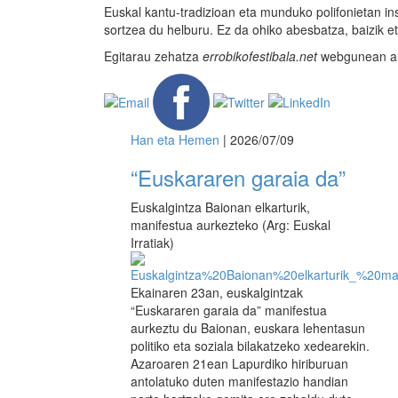
Euskal kantu-tradizioan eta munduko polifonietan insp
sortzea du helburu. Ez da ohiko abesbatza, baizik e
Egitarau zehatza
errobikofestibala.net
webgunean aur
Han eta Hemen
| 2026/07/09
“Euskararen garaia da”
Euskalgintza Baionan elkarturik,
manifestua aurkezteko (Arg: Euskal
Irratiak)
Ekainaren 23an, euskalgintzak
“Euskararen garaia da” manifestua
aurkeztu du Baionan, euskara lehentasun
politiko eta soziala bilakatzeko xedearekin.
Azaroaren 21ean Lapurdiko hiriburuan
antolatuko duten manifestazio handian