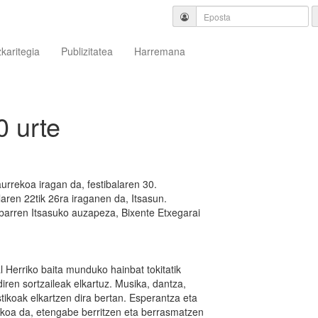
zkaritegia
Publizitatea
Harremana
0 urte
aurrekoa iragan da, festibalaren 30.
aren 22tik 26ra iraganen da, Itsasun.
ibarren Itsasuko auzapeza, Bixente Etxegarai
l Herriko baita munduko hainbat tokitatik
i diren sortzaileak elkartuz. Musika, dantza,
stikoak elkartzen dira bertan. Esperantza eta
stikoa da, etengabe berritzen eta berrasmatzen