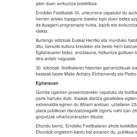
jakin duen sorkuntza kolektiboa.
Errobiko Festibalak 30. urteurrena ospatuko du aurt
herrien arteko topagune izateko egin duen bidea azp
da ikusgarri-programazio hutsa, baizik eta sorkunt
idekia.
Aurtengo edizioak Euskal Herriko eta munduko hainba
ditu, bereziki kultura kreolekin eta beste herri batz
Egitarauaren bidez, aniztasuna, hizkuntza gutituen bi
dira ardatz nagusiak.
30. edizioak, festibalaren historian garrantzitsuak 
besteak beste Maite Achiary-Etchemendy eta Pedro 
Egitarauan
Gomita ugariren presentziarekin ospatuko da festiba
parte hartuko dute. Ibawak dantza garaikidea egiten 
estreinaldia eginen du Atharri aretoan, uztailaren 23
plaza publikoan dantzatzeagatik zigortu nahi izan 
gorputzak oihartzunarazten dituzte.
Ehundu berriz, Errobiko Festibalaren ahots kolekti
Ehunduk ongietorri-kantu bat emanen du, publikoa et