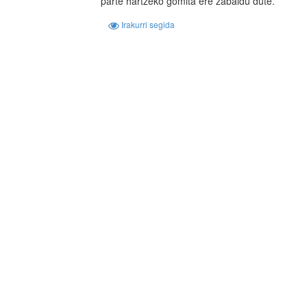
parte hartzeko gomita ere zabaldu dute.
Irakurri segida