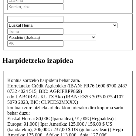
Harpidetzeko izapidea
Kontua sortzeko harpidetu behar zara.
Horretarako
Crédit Agricole
ko (IBAN: FR76 1690 6700 2487
0732 4024 515, BIC: AGRIFRPP869)
edo
LABORAL KUTXA
ko (IBAN: ES53 3035 0075 4107
5070 2023, BIC: CLPEES2MXXX)
kontuan zure bizilekuari doakion urterako diru kopurua sartu
behar duzu:
Euskal Herria
: 80,00€ (Iparraldea), 91,00€ (Hegoaldea) |
Europa
: 91,00€ |
Ipar Amerika
: 125,00€ / 156,00 $ US
(bandarekin), 206,00€ / 237,00 $ US (gutun-azalean) |
Hego
Amerika
: 125,00€ |
Afrika
: 113,00€ |
Asia
: 127,00€