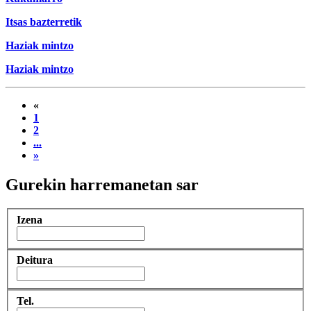
Itsas bazterretik
Haziak mintzo
Haziak mintzo
«
1
2
...
»
Gurekin harremanetan sar
Izena
Deitura
Tel.