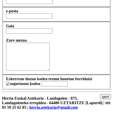
e-posta
Gaia
Zure mezua
Ezkerrean duzun kodea eremu honetan berridatzi
igorri
Herria Euskal Astekaria - Landagoien - 875,
Landagoieneko errepidea - 64480 UZTARITZE [Lapurdi] | tel:
05 59 25 62 85 |
herria.astekaria@gmail.com