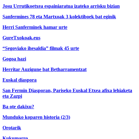
Josu Urrutikoetxea espainiaratua izateko arrisku bizian
Sanfermines 78 eta Martxoak 3 kolektiboek bat eginik
Herri Sanferminek hamar urte
GureTxokoak.eus
“Segoviako ihesaldia” filmak 45 urte
Gogoa hazi
Herritar Auzigune bat Betharramentzat
Euskal diaspora
San Fermin Diasporan, Pariseko Euskal Etxea afixa lehiaketa
eta Zazpi
Ba ote dakixu?
Munduko koparen historia (2/3)
Orotarik
Kukumarro