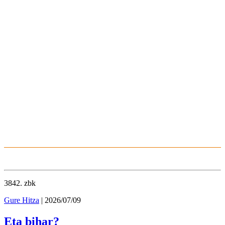
3842
. zbk
Gure Hitza
| 2026/07/09
Eta bihar?