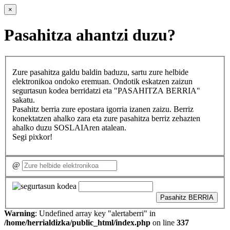
×
Pasahitza ahantzi duzu?
Zure pasahitza galdu baldin baduzu, sartu zure helbide
elektronikoa ondoko eremuan. Ondotik eskatzen zaizun
segurtasun kodea berridatzi eta "PASAHITZA BERRIA"
sakatu.
Pasahitz berria zure epostara igorria izanen zaizu. Berriz
konektatzen ahalko zara eta zure pasahitza berriz zehazten
ahalko duzu SOSLAIAren atalean.
Segi pixkor!
@
Pasahitz BERRIA
Warning
: Undefined array key "alertaberri" in
/home/herrialdizka/public_html/index.php
on line
337