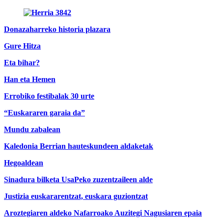
Donazaharreko historia plazara
Gure Hitza
Eta bihar?
Han eta Hemen
Errobiko festibalak 30 urte
“Euskararen garaia da”
Mundu zabalean
Kaledonia Berrian hauteskundeen aldaketak
Hegoaldean
Sinadura bilketa UsaPeko zuzentzaileen alde
Justizia euskararentzat, euskara guziontzat
Aroztegiaren aldeko Nafarroako Auzitegi Nagusiaren epaia