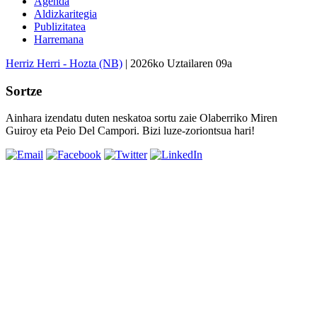
Agenda
Aldizkaritegia
Publizitatea
Harremana
Herriz Herri - Hozta (NB)
| 2026ko Uztailaren 09a
Sortze
Ainhara izendatu duten neskatoa sortu zaie Olaberriko Miren
Guiroy eta Peio Del Campori. Bizi luze-zoriontsua hari!