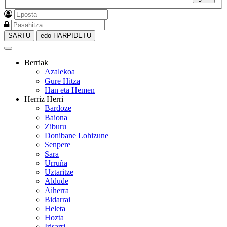
SARTU
edo HARPIDETU
Berriak
Azalekoa
Gure Hitza
Han eta Hemen
Herriz Herri
Bardoze
Baiona
Ziburu
Donibane Lohizune
Senpere
Sara
Urruña
Uztaritze
Aldude
Aiherra
Bidarrai
Heleta
Hozta
Irisarri