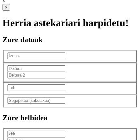
>
×
Herria astekariari harpidetu!
Zure datuak
Zure helbidea