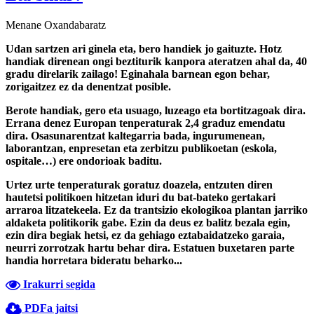
Menane Oxandabaratz
Udan sartzen ari ginela eta, bero handiek jo gaituzte. Hotz
handiak direnean ongi beztiturik kanpora ateratzen ahal da, 40
gradu direlarik zailago! Eginahala barnean egon behar,
zorigaitzez ez da denentzat posible.
Berote handiak, gero eta usuago, luzeago eta bortitzagoak dira.
Errana denez Europan tenperaturak 2,4 graduz emendatu
dira. Osasunarentzat kaltegarria bada, ingurumenean,
laborantzan, enpresetan eta zerbitzu publikoetan (eskola,
ospitale…) ere ondorioak baditu.
Urtez urte tenperaturak goratuz doazela, entzuten diren
hautetsi politikoen hitzetan iduri du bat-bateko gertakari
arraroa litzatekeela. Ez da trantsizio ekologikoa plantan jarriko
aldaketa politikorik gabe. Ezin da deus ez balitz bezala egin,
ezin dira begiak hetsi, ez da gehiago eztabaidatzeko garaia,
neurri zorrotzak hartu behar dira. Estatuen buxetaren parte
handia horretara bideratu beharko...
Irakurri segida
PDFa jaitsi