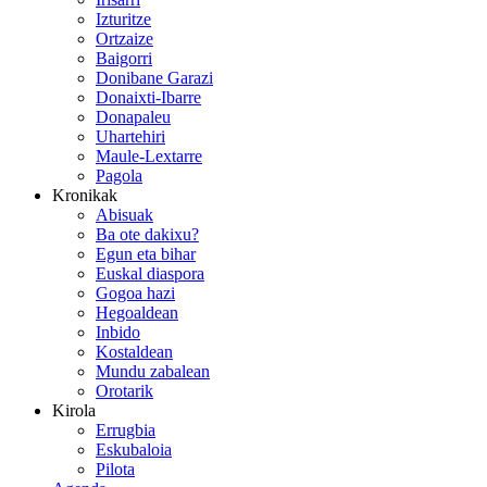
Izturitze
Ortzaize
Baigorri
Donibane Garazi
Donaixti-Ibarre
Donapaleu
Uhartehiri
Maule-Lextarre
Pagola
Kronikak
Abisuak
Ba ote dakixu?
Egun eta bihar
Euskal diaspora
Gogoa hazi
Hegoaldean
Inbido
Kostaldean
Mundu zabalean
Orotarik
Kirola
Errugbia
Eskubaloia
Pilota