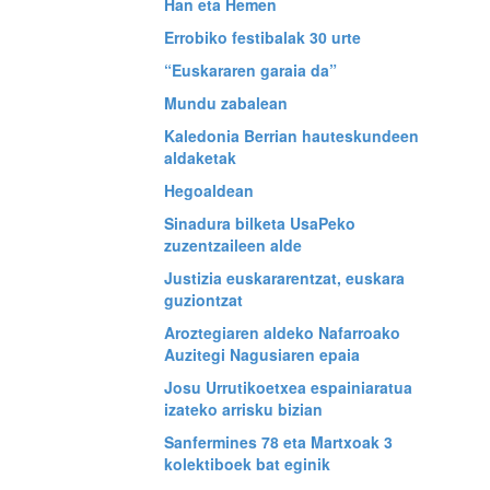
Han eta Hemen
Errobiko festibalak 30 urte
“Euskararen garaia da”
Mundu zabalean
Kaledonia Berrian hauteskundeen
aldaketak
Hegoaldean
Sinadura bilketa UsaPeko
zuzentzaileen alde
Justizia euskararentzat, euskara
guziontzat
Aroztegiaren aldeko Nafarroako
Auzitegi Nagusiaren epaia
Josu Urrutikoetxea espainiaratua
izateko arrisku bizian
Sanfermines 78 eta Martxoak 3
kolektiboek bat eginik