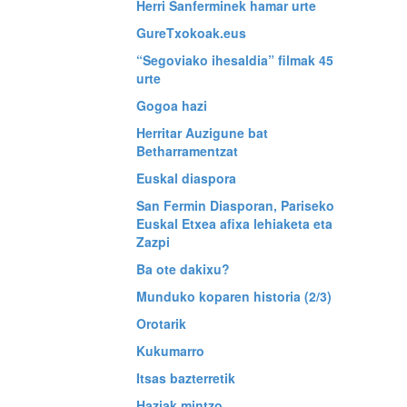
Herri Sanferminek hamar urte
GureTxokoak.eus
“Segoviako ihesaldia” filmak 45
urte
Gogoa hazi
Herritar Auzigune bat
Betharramentzat
Euskal diaspora
San Fermin Diasporan, Pariseko
Euskal Etxea afixa lehiaketa eta
Zazpi
Ba ote dakixu?
Munduko koparen historia (2/3)
Orotarik
Kukumarro
Itsas bazterretik
Haziak mintzo