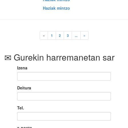
Haziak mintzo
«
1
2
3
...
»
Gurekin harremanetan sar
Izena
Deitura
Tel.
e-posta