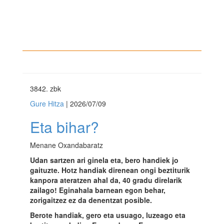
3842
. zbk
Gure Hitza
| 2026/07/09
Eta bihar?
Menane Oxandabaratz
Udan sartzen ari ginela eta, bero handiek jo
gaituzte. Hotz handiak direnean ongi beztiturik
kanpora ateratzen ahal da, 40 gradu direlarik
zailago! Eginahala barnean egon behar,
zorigaitzez ez da denentzat posible.
Berote handiak, gero eta usuago, luzeago eta