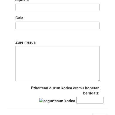
Gaia
Zure mezua
Ezkerrean duzun kodea eremu honetan
berridatzi