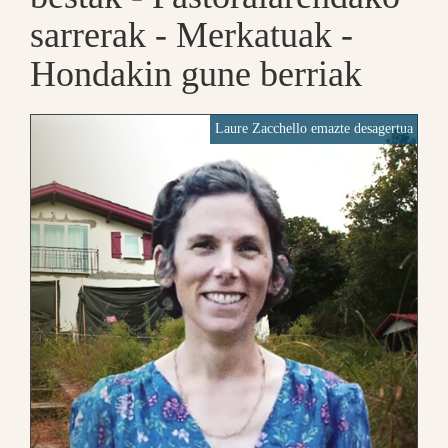
sarrerak - Merkatuak -
Hondakin gune berriak
Laure Zacchello emazte desagertua