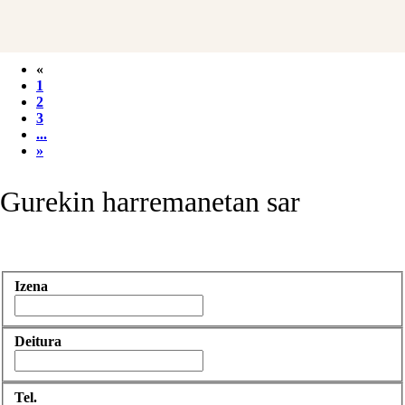
«
1
2
3
...
»
Gurekin harremanetan sar
Izena
Deitura
Tel.