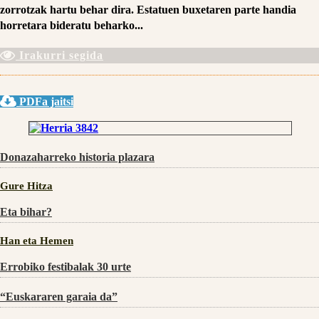
zorrotzak hartu behar dira. Estatuen buxetaren parte handia
horretara bideratu beharko...
Irakurri segida
PDFa jaitsi
Donazaharreko historia plazara
Gure Hitza
Eta bihar?
Han eta Hemen
Errobiko festibalak 30 urte
“Euskararen garaia da”