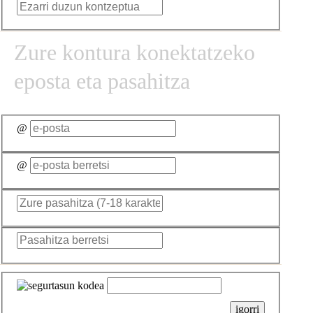
Zure kontura konektatzeko
eposta eta pasahitza
@
@
igorri