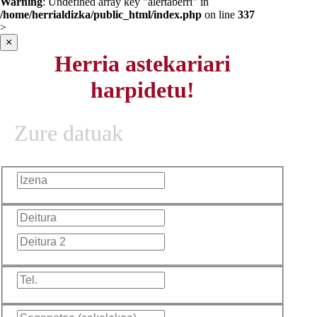
Warning
: Undefined array key "alertaberri" in
/home/herrialdizka/public_html/index.php
on line
337
>
×
Herria astekariari
harpidetu!
Zure datuak