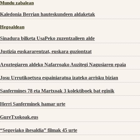
Mundu zabalean
Kaledonia Berrian hauteskundeen aldaketak
Hegoaldean
Sinadura bilketa UsaPeko zuzentzaileen alde
Justizia euskararentzat, euskara guziontzat
Aroztegiaren aldeko Nafarroako Auzitegi Nagusiaren epaia
Josu Urrutikoetxea espainiaratua izateko arrisku bizian
Sanfermines 78 eta Martxoak 3 kolektiboek bat eginik
Herri Sanferminek hamar urte
GureTxokoak.eus
“Segoviako ihesaldia” filmak 45 urte