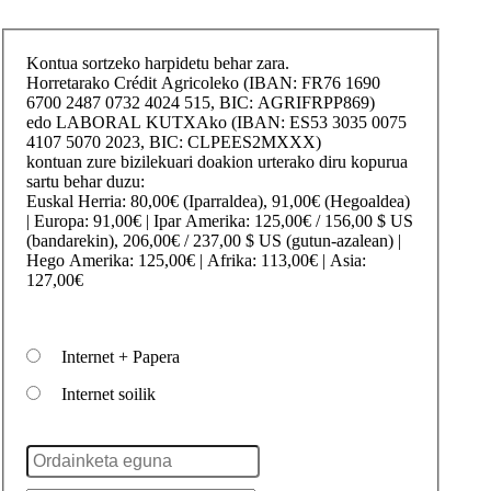
Kontua sortzeko harpidetu behar zara.
Horretarako
Crédit Agricole
ko (IBAN: FR76 1690
6700 2487 0732 4024 515, BIC: AGRIFRPP869)
edo
LABORAL KUTXA
ko (IBAN: ES53 3035 0075
4107 5070 2023, BIC: CLPEES2MXXX)
kontuan zure bizilekuari doakion urterako diru kopurua
sartu behar duzu:
Euskal Herria
: 80,00€ (Iparraldea), 91,00€ (Hegoaldea)
|
Europa
: 91,00€ |
Ipar Amerika
: 125,00€ / 156,00 $ US
(bandarekin), 206,00€ / 237,00 $ US (gutun-azalean) |
Hego Amerika
: 125,00€ |
Afrika
: 113,00€ |
Asia
:
127,00€
Internet + Papera
Internet soilik