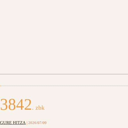
3842
. zbk
GURE HITZA
| 2026/07/09