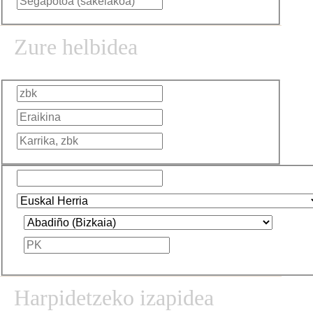
Zure helbidea
Harpidetzeko izapidea