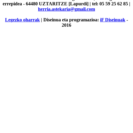
errepidea - 64480 UZTARITZE [Lapurdi] | tel: 05 59 25 62 85 |
herria.astekaria@gmail.com
Legezko oharrak
| Diseinua eta programazioa:
iF Diseinuak
-
2016