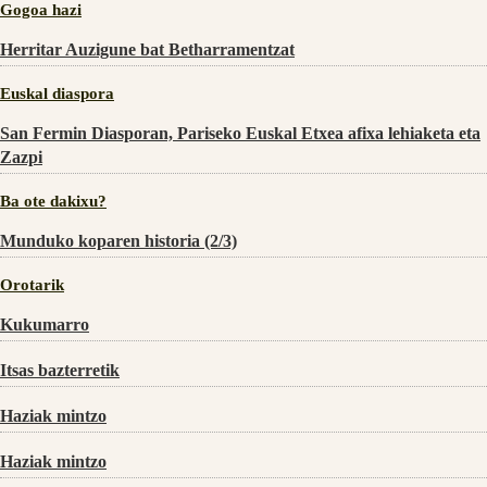
Gogoa hazi
Herritar Auzigune bat Betharramentzat
Euskal diaspora
San Fermin Diasporan, Pariseko Euskal Etxea afixa lehiaketa eta
Zazpi
Ba ote dakixu?
Munduko koparen historia (2/3)
Orotarik
Kukumarro
Itsas bazterretik
Haziak mintzo
Haziak mintzo