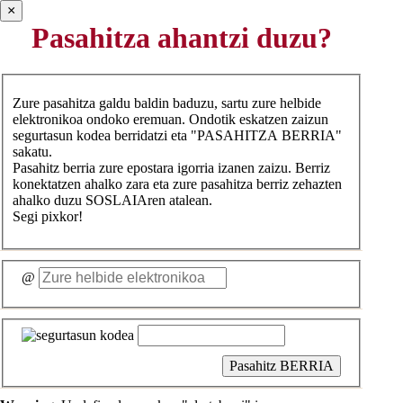
×
Pasahitza ahantzi duzu?
Zure pasahitza galdu baldin baduzu, sartu zure helbide
elektronikoa ondoko eremuan. Ondotik eskatzen zaizun
segurtasun kodea berridatzi eta "PASAHITZA BERRIA"
sakatu.
Pasahitz berria zure epostara igorria izanen zaizu. Berriz
konektatzen ahalko zara eta zure pasahitza berriz zehazten
ahalko duzu SOSLAIAren atalean.
Segi pixkor!
@
Pasahitz BERRIA