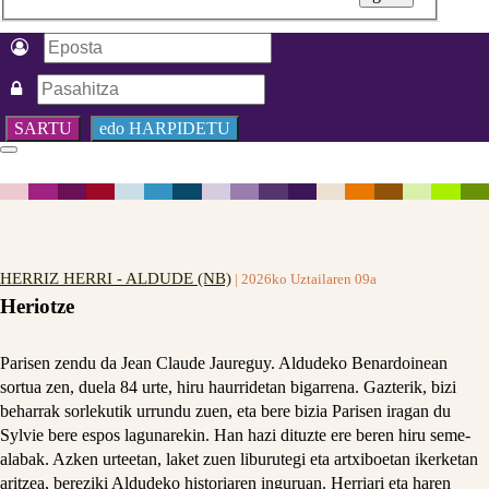
SARTU
edo HARPIDETU
HERRIZ HERRI - ALDUDE (NB)
| 2026ko Uztailaren 09a
Heriotze
Parisen zendu da Jean Claude Jaureguy. Aldudeko Benardoinean
sortua zen, duela 84 urte, hiru haurridetan bigarrena. Gazterik, bizi
beharrak sorlekutik urrundu zuen, eta bere bizia Parisen iragan du
Sylvie bere espos lagunarekin. Han hazi dituzte ere beren hiru seme-
alabak. Azken urteetan, laket zuen liburutegi eta artxiboetan ikerketan
aritzea, bereziki Aldudeko historiaren inguruan. Herriari eta haren