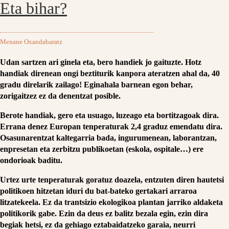
Eta bihar?
Menane Oxandabaratz
Udan sartzen ari ginela eta, bero handiek jo gaituzte. Hotz
handiak direnean ongi beztiturik kanpora ateratzen ahal da, 40
gradu direlarik zailago! Eginahala barnean egon behar,
zorigaitzez ez da denentzat posible.
Berote handiak, gero eta usuago, luzeago eta bortitzagoak dira.
Errana denez Europan tenperaturak 2,4 graduz emendatu dira.
Osasunarentzat kaltegarria bada, ingurumenean, laborantzan,
enpresetan eta zerbitzu publikoetan (eskola, ospitale…) ere
ondorioak baditu.
Urtez urte tenperaturak goratuz doazela, entzuten diren hautetsi
politikoen hitzetan iduri du bat-bateko gertakari arraroa
litzatekeela. Ez da trantsizio ekologikoa plantan jarriko aldaketa
politikorik gabe. Ezin da deus ez balitz bezala egin, ezin dira
begiak hetsi, ez da gehiago eztabaidatzeko garaia, neurri