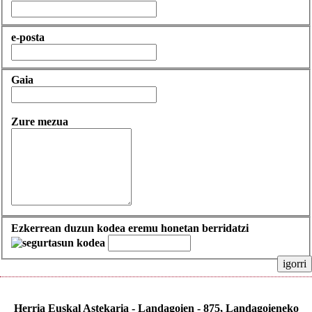
e-posta
Gaia
Zure mezua
Ezkerrean duzun kodea eremu honetan berridatzi
igorri
Herria Euskal Astekaria - Landagoien - 875, Landagoieneko