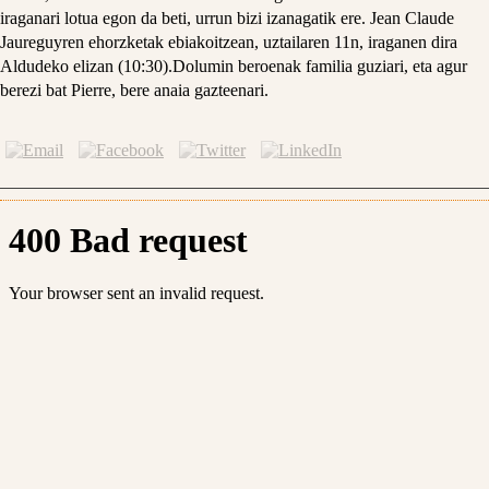
iraganari lotua egon da beti, urrun bizi izanagatik ere. Jean Claude
Jaureguyren ehorzketak ebiakoitzean, uztailaren 11n, iraganen dira
Aldudeko elizan (10:30).Dolumin beroenak familia guziari, eta agur
berezi bat Pierre, bere anaia gazteenari.