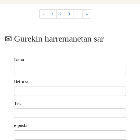
«
1
2
3
...
»
Gurekin harremanetan sar
Izena
Deitura
Tel.
e-posta