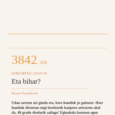
3842
. zbk
GURE HITZA
| 2026/07/09
Eta bihar?
Menane Oxandabaratz
Udan sartzen ari ginela eta, bero handiek jo gaituzte. Hotz
handiak direnean ongi beztiturik kanpora ateratzen ahal
da, 40 gradu direlarik zailago! Eginahala barnean egon