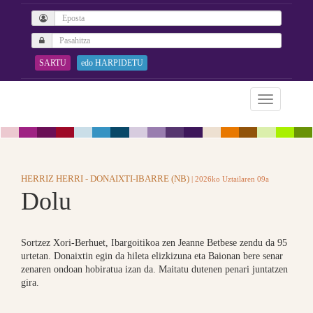
SARTU
edo HARPIDETU
HERRIZ HERRI - DONAIXTI-IBARRE (NB)
| 2026ko Uztailaren 09a
Dolu
Sortzez Xori-Berhuet, Ibargoitikoa zen Jeanne Betbese zendu da 95
urtetan. Donaixtin egin da hileta elizkizuna eta Baionan bere senar
zenaren ondoan hobiratua izan da. Maitatu dutenen penari juntatzen
gira.