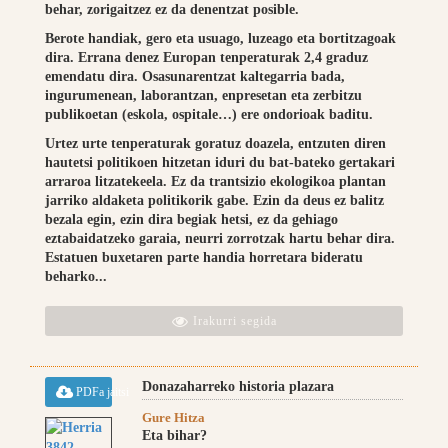
behar, zorigaitzez ez da denentzat posible.
Berote handiak, gero eta usuago, luzeago eta bortitzagoak
dira. Errana denez Europan tenperaturak 2,4 graduz
emendatu dira. Osasunarentzat kaltegarria bada,
ingurumenean, laborantzan, enpresetan eta zerbitzu
publikoetan (eskola, ospitale…) ere ondorioak baditu.
Urtez urte tenperaturak goratuz doazela, entzuten diren
hautetsi politikoen hitzetan iduri du bat-bateko gertakari
arraroa litzatekeela. Ez da trantsizio ekologikoa plantan
jarriko aldaketa politikorik gabe. Ezin da deus ez balitz
bezala egin, ezin dira begiak hetsi, ez da gehiago
eztabaidatzeko garaia, neurri zorrotzak hartu behar dira.
Estatuen buxetaren parte handia horretara bideratu
beharko...
Irakurri segida
Donazaharreko historia plazara
PDFa jaitsi
Gure Hitza
Eta bihar?