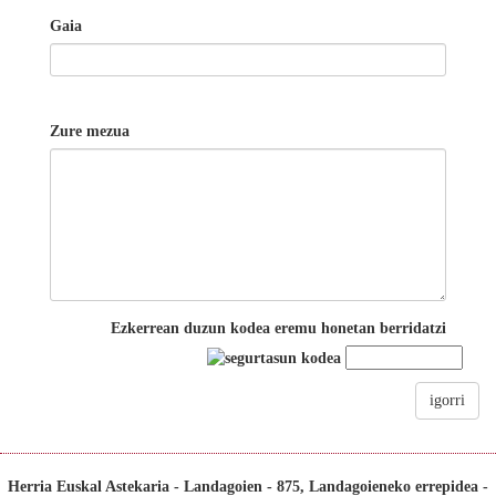
Gaia
Zure mezua
Ezkerrean duzun kodea eremu honetan berridatzi
igorri
Herria Euskal Astekaria - Landagoien - 875, Landagoieneko errepidea -