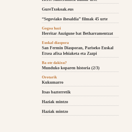
GureTxokoak.eus
“Segoviako ihesaldia” filmak 45 urte
Gogoa hazi
Herritar Auzigune bat Betharramentzat
Euskal diaspora
San Fermin Diasporan, Pariseko Euskal
Etxea afixa lehiaketa eta Zazpi
Ba ote dakixu?
Munduko koparen historia (2/3)
Orotarik
Kukumarro
Itsas bazterretik
Haziak mintzo
Haziak mintzo