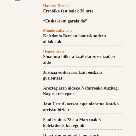
Han eta Hemen
Errobiko festibalak 30 urte
“Euskararen garaia da”
Mundu zabalean
Kaledonia Berrian hauteskundeen
aldaketak
Hegoaldean
Sinadura bilketa UsaPeko zuzentzaileen
alde
Justizia euskararentzat, euskara
guziontzat
Aroztegiaren aldeko Nafarroako Auzitegi
Nagusiaren epaia
Josu Urrutikoetxea espainiaratua izateko
arrisku bizian
Sanfermines 78 eta Martxoak 3
kolektiboek bat eginik
Herri Sanferminek hamar urte