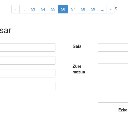
x
(current)
«
...
53
54
55
56
57
58
59
...
»
sar
Gaia
Zure
mezua
Ezke