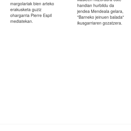
margolariak bien arteko
handian hurbildu da
erakusketa guziz
jendea Mendeala gelara,
ohargarria Pierre Espil
"Barneko jeinuen balada"
mediatekan.
ikusgarriaren gozatzera.