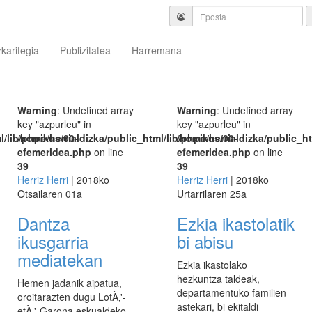
zkaritegia
Publizitatea
Harremana
Warning
: Undefined array
Warning
: Undefined array
key "azpurleu" in
key "azpurleu" in
l/lib/phpikus/00-
/home/herrialdizka/public_html/lib/phpikus/00-
/home/herrialdizka/public_ht
efemeridea.php
on line
efemeridea.php
on line
39
39
Herriz Herri
| 2018ko
Herriz Herri
| 2018ko
Otsailaren 01a
Urtarrilaren 25a
Dantza
Ezkia ikastolatik
ikusgarria
bi abisu
mediatekan
Ezkia ikastolako
hezkuntza taldeak,
Hemen jadanik aipatua,
departamentuko familien
oroitarazten dugu LotÀ‚'­-
astekari, bi ekitaldi
etÀ‚'­-Garona eskualdeko