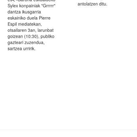
antolatzen ditu.
Sylex konpainiak "Grrrrr"
dantza ikusgarria
eskainiko duela Pierre
Espil mediatekan,
otsailaren 3an, larunbat
goizean (10:30), publiko
gazteari zuzendua,
sartzea urririk.