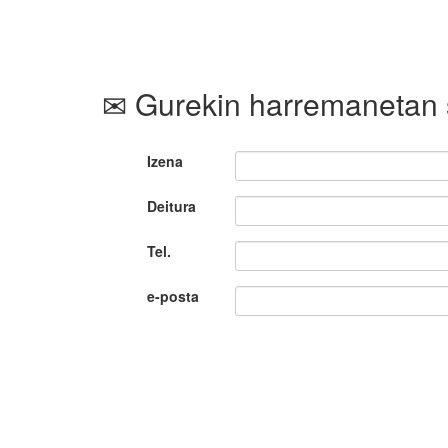
Gurekin harremanetan 
Izena
Deitura
Tel.
e-posta