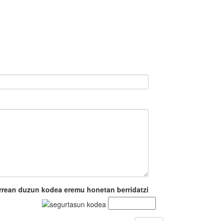
rrean duzun kodea eremu honetan berridatzi