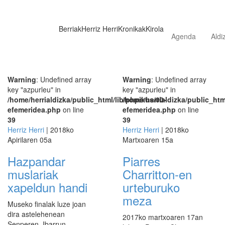
Berriak
Herriz Herri
Kronikak
Kirola
Agenda
Aldi
Warning
: Undefined array
Warning
: Undefined array
key "azpurleu" in
key "azpurleu" in
/home/herrialdizka/public_html/lib/phpikus/00-
/home/herrialdizka/public_htm
efemeridea.php
on line
efemeridea.php
on line
39
39
Herriz Herri
| 2018ko
Herriz Herri
| 2018ko
Apirilaren 05a
Martxoaren 15a
Hazpandar
Piarres
muslariak
Charritton-en
xapeldun handi
urteburuko
meza
Museko finalak luze joan
dira astelehenean
2017ko martxoaren 17an
Senperen, Ibarrun