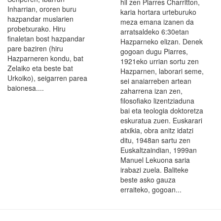
hil zen Piarres Charritton,
Inharrian, ororen buru
karia hortara urteburuko
hazpandar muslarien
meza emana izanen da
probetxurako. Hiru
arratsaldeko 6:30etan
finaletan bost hazpandar
Hazparneko elizan. Denek
pare baziren (hiru
gogoan dugu Piarres,
Hazparneren kondu, bat
1921eko urrian sortu zen
Zelaiko eta beste bat
Hazparnen, laborari seme,
Urkoiko), seigarren parea
sei anaiarreben artean
baionesa....
zaharrena izan zen,
filosofiako lizentziaduna
bai eta teologia doktoretza
eskuratua zuen. Euskarari
atxikia, obra anitz idatzi
ditu, 1948an sartu zen
Euskaltzaindian, 1999an
Manuel Lekuona saria
irabazi zuela. Baliteke
beste asko gauza
erraiteko, gogoan...