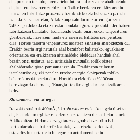
den puntako teknologiaren arteko lotura indartzea ere ahalbidetuko
du, beti ere bezeroen zerbitzuko. Tailer berriaren eraikitzearekin
markaren fabrikatze prozesuak berrikusteko eta hobetzeko parada
izan da. Gisa horretan, Alkik konposatu lurrunkorren igorpena
%80z apalduko da eta zurezko hondakin guziak produktu deribatuen
fabrikatzean baliatuko. Isolamendu biziki onari esker, tenperaturen
gorabeherak, hezetasun maila eta airearen kalitatea menperatzen
dira. Horrek tailerra tenperaturez aldatzen saihestea ahalbidetzen du.
Eraikin berria argi naturala ahal bezainbat baliatzeko, eguzkiaren
orientazioa eta eraikinaren aitzinaldeko idekidura handiak ahal
bezain ongi ustiatuz, argi artifiziala puntualki soilik piztea
ahalbidetzeko gisan pentsatua izan da. Eraikinaren teilatuan
instalaturiko eguzki panelen urteko energia ekoizpenak tokiko
beharrak osoki beteko ditu. Hornidura elektrikoa %100ean
berriztagarria da orain, "Enargia" tokiko argindar hornitzailearen
bidez.
Showroom
-a eta saltegia
Iratzoki estudioak 400mÀ‚'²-ko
showroom
erakusketa gela diseinatu
du, bisitariei murgiltze esperientzia eskaintzen diena. Leku hunek
Alkiko altzari bildumak ezagutaraztea gonbidatzen ditu bai
partikularrak eta bai profesionalak, izan etxeko sorkuntzak,
ostalaritzako sortak edo bulegorako antolamenduekin.