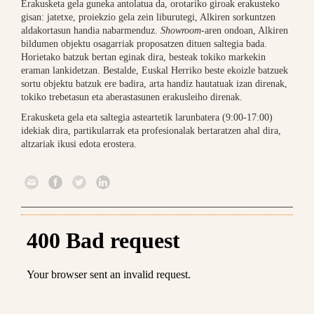
Erakusketa gela guneka antolatua da, orotariko giroak erakusteko
gisan: jatetxe, proiekzio gela zein liburutegi, Alkiren sorkuntzen
aldakortasun handia nabarmenduz.
Showroom
-aren ondoan, Alkiren
bildumen objektu osagarriak proposatzen dituen saltegia bada.
Horietako batzuk bertan eginak dira, besteak tokiko markekin
eraman lankidetzan. Bestalde, Euskal Herriko beste ekoizle batzuek
sortu objektu batzuk ere badira, arta handiz hautatuak izan direnak,
tokiko trebetasun eta aberastasunen erakusleiho direnak.
Erakusketa gela eta saltegia asteartetik larunbatera (9:00-17:00)
idekiak dira, partikularrak eta profesionalak bertaratzen ahal dira,
altzariak ikusi edota erostera.