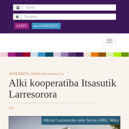
SARTU
edo HARPIDETU
AZALEKOA
| 2024ko Abenduaren 12a
Alki kooperatiba Itsasutik
Larresorora
A.E.
Alkiren Larresoroko tailer berria (ARG: Mito)