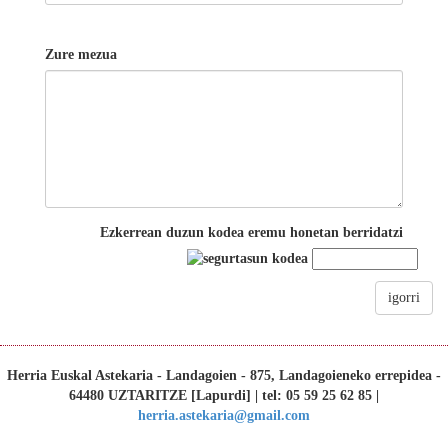
Zure mezua
Ezkerrean duzun kodea eremu honetan berridatzi
igorri
Herria Euskal Astekaria - Landagoien - 875, Landagoieneko errepidea -
64480 UZTARITZE [Lapurdi] | tel: 05 59 25 62 85 |
herria.astekaria@gmail.com