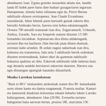
abenduaren 1ean. Eguna goizeko mezarekin abiatu zen, handik
landa 85 kidek parte hartu dute bazkari gozagarriaren inguruan.
Hastapenean, minutu baten isiltasuna egin da, Pierre Bereau
suhiltzaile ohiaren oroitzapenez. Jean Claude Errandonea
zuzendariak, lehen lehenik parte-hartzaile guziak eskertu ditu
bereziki Ainhoako herria, harrera ezin hobea eskaintzeagatik.
Orotara 700 ateraldi eramanak izan dira, Zugarramurdi, Urdazubi,
Ainhoa, Zuraide, Sara eta Senperek osatzen dituzten 13.500
biztanleko lurraldean. Azpimarratu dira klima aldaketagatik,
urriaren 8an eta hazilaren 24an herriak jasan dituen ekaitzak,
zorionez kalte arinekin. Bi ardatz nagusi nabarituak izan dira,
kohesioa eta transmisioa, hala nola 3 suhiltzaile berrik ordezkatu
dituzten erretretadunak, halere iduri du gazteetan suhiltzaile
bokazioa apaltzen ari dela. Eskerrak suhiltzaile talde indartsu huni,
segi dezatela sendoki herritarrei sokorrien ekartzen. Harrera ona
egin diezaiegun egutegiak banatuko dituztelarik.
Musika Larrekon larunbatean
"Back to 80's" tituluarekin aurkeztuak izanen dira 80. hamarkadak
sortu zituen kantu eta dantza ezagunenak, Frantzia mailan. Kantari
eta dantzariek ikuskizun koloretsua eskaini beharko lukete Larreko
kulturgunean, abenduaren 14an (20:00). Erreserba turismo
bulegoetan baita sarreran bertan, prezioa 18€, murriztua 13€.