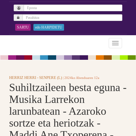
SARTU
edo HARPIDETU
HERRIZ HERRI - SENPERE (L)
| 2024ko Abenduaren 12a
Suhiltzaileen besta eguna -
Musika Larrekon
larunbatean - Azaroko
sortze eta heriotzak -
Maddi Ane Txoperena -