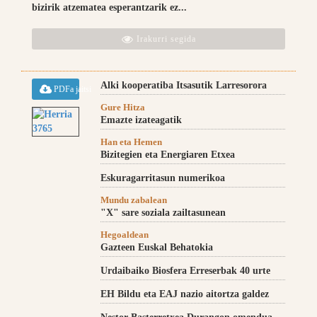
bizirik atzematea esperantzarik ez...
Irakurri segida
Alki kooperatiba Itsasutik Larresorora
PDFa jaitsi
Gure Hitza
Emazte izateagatik
Han eta Hemen
Bizitegien eta Energiaren Etxea
Eskuragarritasun numerikoa
Mundu zabalean
"X" sare soziala zailtasunean
Hegoaldean
Gazteen Euskal Behatokia
Urdaibaiko Biosfera Erreserbak 40 urte
EH Bildu eta EAJ nazio aitortza galdez