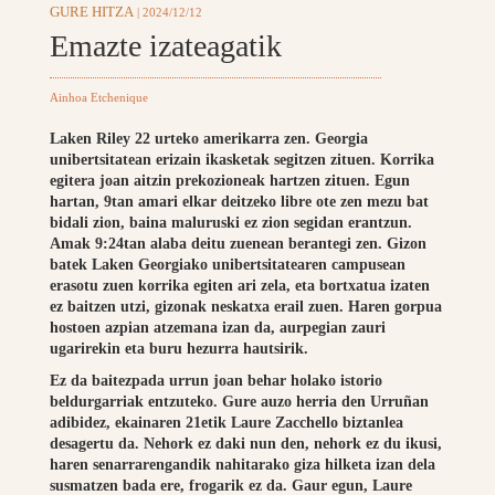
GURE HITZA
| 2024/12/12
Emazte izateagatik
Ainhoa Etchenique
Laken Riley 22 urteko amerikarra zen. Georgia
unibertsitatean erizain ikasketak segitzen zituen. Korrika
egitera joan aitzin prekozioneak hartzen zituen. Egun
hartan, 9tan amari elkar deitzeko libre ote zen mezu bat
bidali zion, baina maluruski ez zion segidan erantzun.
Amak 9:24tan alaba deitu zuenean berantegi zen. Gizon
batek Laken Georgiako unibertsitatearen campusean
erasotu zuen korrika egiten ari zela, eta bortxatua izaten
ez baitzen utzi, gizonak neskatxa erail zuen. Haren gorpua
hostoen azpian atzemana izan da, aurpegian zauri
ugarirekin eta buru hezurra hautsirik.
Ez da baitezpada urrun joan behar holako istorio
beldurgarriak entzuteko. Gure auzo herria den Urruñan
adibidez, ekainaren 21etik Laure Zacchello biztanlea
desagertu da. Nehork ez daki nun den, nehork ez du ikusi,
haren senarrarengandik nahitarako giza hilketa izan dela
susmatzen bada ere, frogarik ez da. Gaur egun, Laure