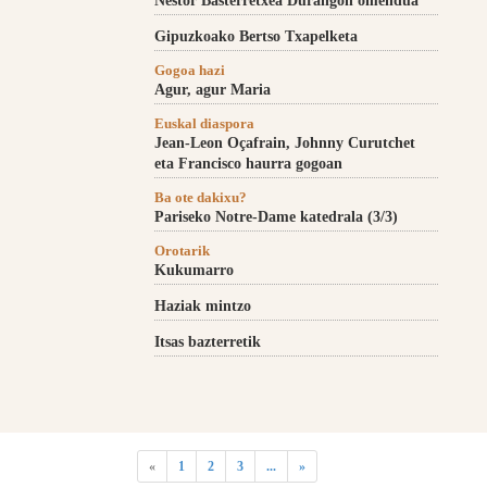
Nestor Basterretxea Durangon omendua
Gipuzkoako Bertso Txapelketa
Gogoa hazi
Agur, agur Maria
Euskal diaspora
Jean-Leon Oçafrain, Johnny Curutchet
eta Francisco haurra gogoan
Ba ote dakixu?
Pariseko Notre-Dame katedrala (3/3)
Orotarik
Kukumarro
Haziak mintzo
Itsas bazterretik
«
1
2
3
...
»