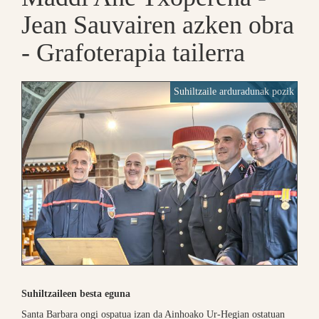
Jean Sauvairen azken obra
- Grafoterapia tailerra
Suhiltzaile arduradunak pozik
Suhiltzaileen besta eguna
Santa Barbara ongi ospatua izan da Ainhoako Ur-Hegian ostatuan