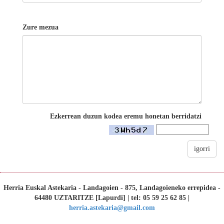
Zure mezua
Ezkerrean duzun kodea eremu honetan berridatzi
igorri
Herria Euskal Astekaria - Landagoien - 875, Landagoieneko errepidea -
64480 UZTARITZE [Lapurdi] | tel: 05 59 25 62 85 |
herria.astekaria@gmail.com