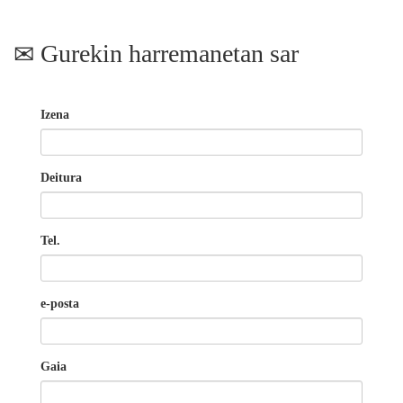
Gurekin harremanetan sar
Izena
Deitura
Tel.
e-posta
Gaia