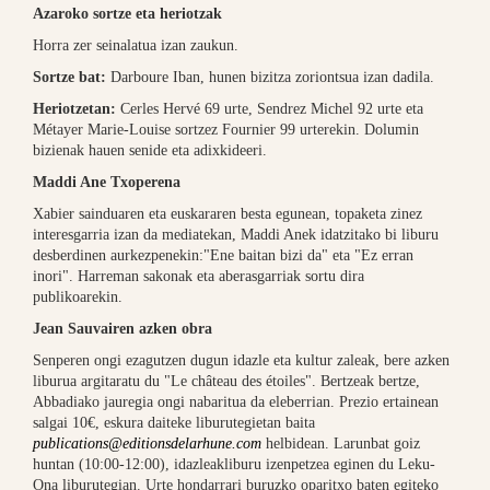
Azaroko sortze eta heriotzak
Horra zer seinalatua izan zaukun.
Sortze bat:
Darboure Iban, hunen bizitza zoriontsua izan dadila.
Heriotzetan:
Cerles Hervé 69 urte, Sendrez Michel 92 urte eta
Métayer Marie-Louise sortzez Fournier 99 urterekin. Dolumin
bizienak hauen senide eta adixkideeri.
Maddi Ane Txoperena
Xabier sainduaren eta euskararen besta egunean, topaketa zinez
interesgarria izan da mediatekan, Maddi Anek idatzitako bi liburu
desberdinen aurkezpenekin:"Ene baitan bizi da" eta "Ez erran
inori". Harreman sakonak eta aberasgarriak sortu dira
publikoarekin.
Jean Sauvairen azken obra
Senperen ongi ezagutzen dugun idazle eta kultur zaleak, bere azken
liburua argitaratu du "Le château des étoiles". Bertzeak bertze,
Abbadiako jauregia ongi nabaritua da eleberrian. Prezio ertainean
salgai 10€, eskura daiteke liburutegietan baita
publications@editionsdelarhune.com
helbidean. Larunbat goiz
huntan (10:00-12:00), idazleakliburu izenpetzea eginen du Leku-
Ona liburutegian. Urte hondarrari buruzko oparitxo baten egiteko