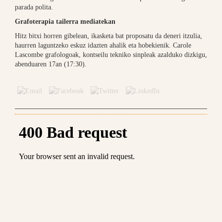
parada polita.
Grafoterapia tailerra mediatekan
Hitz bitxi horren gibelean, ikasketa bat proposatu da deneri itzulia,
haurren laguntzeko eskuz idazten ahalik eta hobekienik. Carole
Lascombe grafologoak, kontseilu tekniko sinpleak azalduko dizkigu,
abenduaren 17an (17:30).