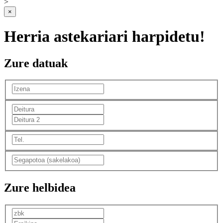
>
×
Herria astekariari harpidetu!
Zure datuak
Zure helbidea