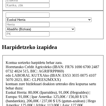
Harpidetzeko izapidea
Kontua sortzeko harpidetu behar zara.
Horretarako
Crédit Agricole
ko (IBAN: FR76 1690 6700 2487
0732 4024 515, BIC: AGRIFRPP869)
edo
LABORAL KUTXA
ko (IBAN: ES53 3035 0075 4107
5070 2023, BIC: CLPEES2MXXX)
kontuan zure bizilekuari doakion urterako diru kopurua sartu
behar duzu:
Euskal Herria
: 80,00€ (Iparraldea), 91,00€ (Hegoaldea) |
Europa
: 91,00€ |
Ipar Amerika
: 125,00€ / 156,00 $ US
(bandarekin), 206,00€ / 237,00 $ US (gutun-azalean) |
Hego
Amerika
: 125,00€ |
Afrika
: 113,00€ |
Asia
: 127,00€