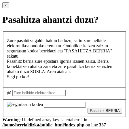
×
Pasahitza ahantzi duzu?
Zure pasahitza galdu baldin baduzu, sartu zure helbide
elektronikoa ondoko eremuan. Ondotik eskatzen zaizun
segurtasun kodea berridatzi eta "PASAHITZA BERRIA"
sakatu.
Pasahitz berria zure epostara igorria izanen zaizu. Berriz
konektatzen ahalko zara eta zure pasahitza berriz zehazten
ahalko duzu SOSLAIAren atalean.
Segi pixkor!
@
Pasahitz BERRIA
Warning
: Undefined array key "alertaberri" in
/home/herrialdizka/public_html/index.php
on line
337