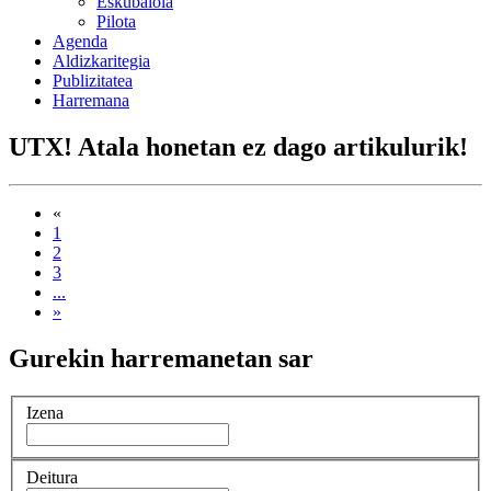
Eskubaloia
Pilota
Agenda
Aldizkaritegia
Publizitatea
Harremana
UTX! Atala honetan ez dago artikulurik!
«
1
2
3
...
»
Gurekin harremanetan sar
Izena
Deitura