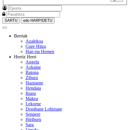
SARTU
edo HARPIDETU
Berriak
Azalekoa
Gure Hitza
Han eta Hemen
Herriz Herri
Angelu
Azkaine
Baiona
Ziburu
Hazparne
Hendaia
Itsasu
Makea
Lekorne
Donibane Lohizune
Senpere
Hiriburu
Sara
Urruña