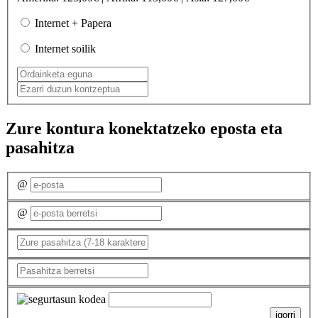
Internet + Papera
Internet soilik
Zure kontura konektatzeko eposta eta
pasahitza
@
@
igorri