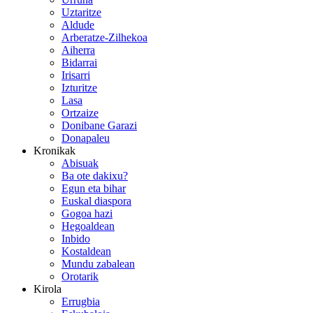
Uztaritze
Aldude
Arberatze-Zilhekoa
Aiherra
Bidarrai
Irisarri
Izturitze
Lasa
Ortzaize
Donibane Garazi
Donapaleu
Kronikak
Abisuak
Ba ote dakixu?
Egun eta bihar
Euskal diaspora
Gogoa hazi
Hegoaldean
Inbido
Kostaldean
Mundu zabalean
Orotarik
Kirola
Errugbia