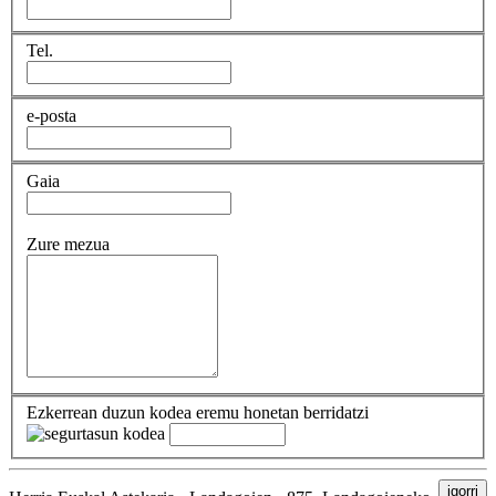
Tel.
e-posta
Gaia
Zure mezua
Ezkerrean duzun kodea eremu honetan berridatzi
igorri