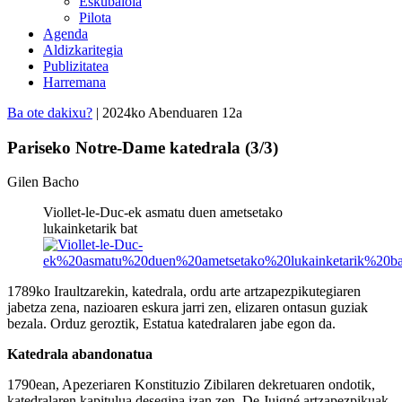
Eskubaloia
Pilota
Agenda
Aldizkaritegia
Publizitatea
Harremana
Ba ote dakixu?
| 2024ko Abenduaren 12a
Pariseko Notre-Dame katedrala (3/3)
Gilen Bacho
Viollet-le-Duc-ek asmatu duen ametsetako
lukainketarik bat
1789ko Iraultzarekin, katedrala, ordu arte artzapezpikutegiaren
jabetza zena, nazioaren eskura jarri zen, elizaren ontasun guziak
bezala. Orduz geroztik, Estatua katedralaren jabe egon da.
Katedrala abandonatua
1790ean, Apezeriaren Konstituzio Zibilaren dekretuaren ondotik,
katedralaren kapitulua desegina izan zen. De Juigné artzapezpikuak