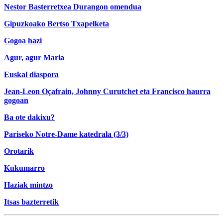
Nestor Basterretxea Durangon omendua
Gipuzkoako Bertso Txapelketa
Gogoa hazi
Agur, agur Maria
Euskal diaspora
Jean-Leon Oçafrain, Johnny Curutchet eta Francisco haurra
gogoan
Ba ote dakixu?
Pariseko Notre-Dame katedrala (3/3)
Orotarik
Kukumarro
Haziak mintzo
Itsas bazterretik