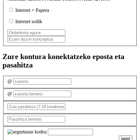
Internet + Papera
Internet soilik
Zure kontura konektatzeko eposta eta
pasahitza
@
@
igorri