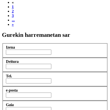
«
1
2
3
...
»
Gurekin harremanetan sar
Izena
Deitura
Tel.
e-posta
Gaia