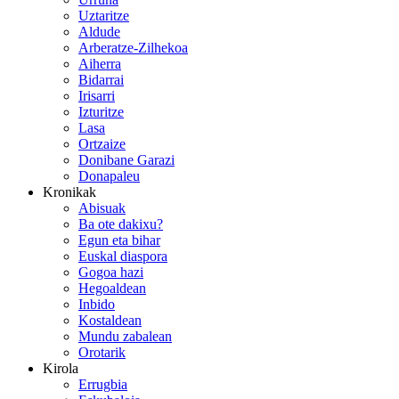
Uztaritze
Aldude
Arberatze-Zilhekoa
Aiherra
Bidarrai
Irisarri
Izturitze
Lasa
Ortzaize
Donibane Garazi
Donapaleu
Kronikak
Abisuak
Ba ote dakixu?
Egun eta bihar
Euskal diaspora
Gogoa hazi
Hegoaldean
Inbido
Kostaldean
Mundu zabalean
Orotarik
Kirola
Errugbia