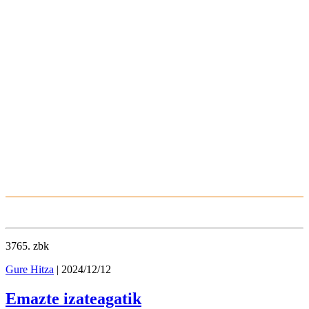
3765
. zbk
Gure Hitza
| 2024/12/12
Emazte izateagatik