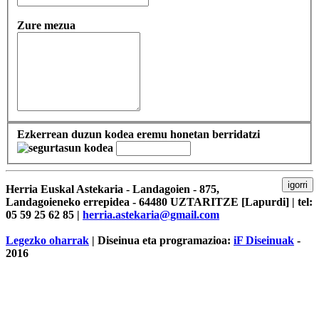
Zure mezua
Ezkerrean duzun kodea eremu honetan berridatzi
igorri
Herria Euskal Astekaria - Landagoien - 875,
Landagoieneko errepidea - 64480 UZTARITZE [Lapurdi] | tel:
05 59 25 62 85 |
herria.astekaria@gmail.com
Legezko oharrak
| Diseinua eta programazioa:
iF Diseinuak
-
2016