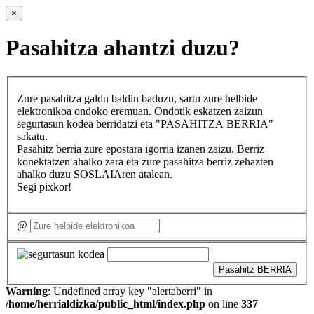
×
Pasahitza ahantzi duzu?
Zure pasahitza galdu baldin baduzu, sartu zure helbide
elektronikoa ondoko eremuan. Ondotik eskatzen zaizun
segurtasun kodea berridatzi eta "PASAHITZA BERRIA"
sakatu.
Pasahitz berria zure epostara igorria izanen zaizu. Berriz
konektatzen ahalko zara eta zure pasahitza berriz zehazten
ahalko duzu SOSLAIAren atalean.
Segi pixkor!
@
Pasahitz BERRIA
Warning
: Undefined array key "alertaberri" in
/home/herrialdizka/public_html/index.php
on line
337