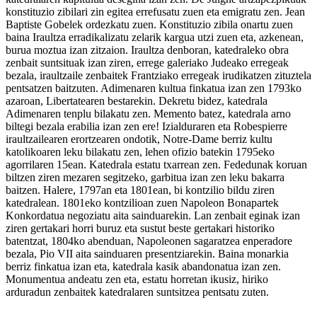
konstituzio zibilari zin egitea errefusatu zuen eta emigratu zen. Jean
Baptiste Gobelek ordezkatu zuen. Konstituzio zibila onartu zuen
baina Iraultza erradikalizatu zelarik kargua utzi zuen eta, azkenean,
burua moztua izan zitzaion. Iraultza denboran, katedraleko obra
zenbait suntsituak izan ziren, errege galeriako Judeako erregeak
bezala, iraultzaile zenbaitek Frantziako erregeak irudikatzen zituztela
pentsatzen baitzuten. Adimenaren kultua finkatua izan zen 1793ko
azaroan, Libertatearen bestarekin. Dekretu bidez, katedrala
Adimenaren tenplu bilakatu zen. Memento batez, katedrala arno
biltegi bezala erabilia izan zen ere! Izialduraren eta Robespierre
iraultzailearen erortzearen ondotik, Notre-Dame berriz kultu
katolikoaren leku bilakatu zen, lehen ofizio batekin 1795eko
agorrilaren 15ean. Katedrala estatu txarrean zen. Fededunak koruan
biltzen ziren mezaren segitzeko, garbitua izan zen leku bakarra
baitzen. Halere, 1797an eta 1801ean, bi kontzilio bildu ziren
katedralean. 1801eko kontzilioan zuen Napoleon Bonapartek
Konkordatua negoziatu aita sainduarekin. Lan zenbait eginak izan
ziren gertakari horri buruz eta sustut beste gertakari historiko
batentzat, 1804ko abenduan, Napoleonen sagaratzea enperadore
bezala, Pio VII aita sainduaren presentziarekin. Baina monarkia
berriz finkatua izan eta, katedrala kasik abandonatua izan zen.
Monumentua andeatu zen eta, estatu horretan ikusiz, hiriko
arduradun zenbaitek katedralaren suntsitzea pentsatu zuten.