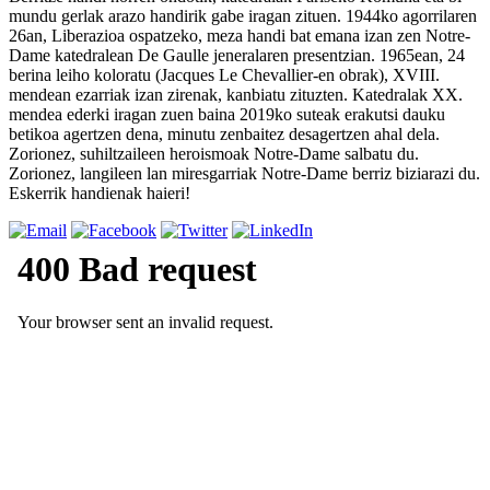
mundu gerlak arazo handirik gabe iragan zituen. 1944ko agorrilaren
26an, Liberazioa ospatzeko, meza handi bat emana izan zen Notre-
Dame katedralean De Gaulle jeneralaren presentzian. 1965ean, 24
berina leiho koloratu (Jacques Le Chevallier-en obrak), XVIII.
mendean ezarriak izan zirenak, kanbiatu zituzten. Katedralak XX.
mendea ederki iragan zuen baina 2019ko suteak erakutsi dauku
betikoa agertzen dena, minutu zenbaitez desagertzen ahal dela.
Zorionez, suhiltzaileen heroismoak Notre-Dame salbatu du.
Zorionez, langileen lan miresgarriak Notre-Dame berriz biziarazi du.
Eskerrik handienak haieri!