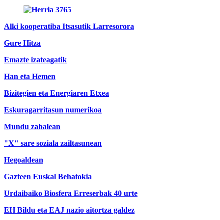
Alki kooperatiba Itsasutik Larresorora
Gure Hitza
Emazte izateagatik
Han eta Hemen
Bizitegien eta Energiaren Etxea
Eskuragarritasun numerikoa
Mundu zabalean
"X" sare soziala zailtasunean
Hegoaldean
Gazteen Euskal Behatokia
Urdaibaiko Biosfera Erreserbak 40 urte
EH Bildu eta EAJ nazio aitortza galdez