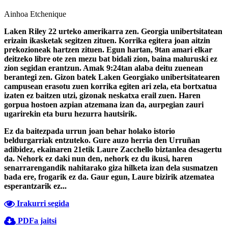
Ainhoa Etchenique
Laken Riley 22 urteko amerikarra zen. Georgia unibertsitatean
erizain ikasketak segitzen zituen. Korrika egitera joan aitzin
prekozioneak hartzen zituen. Egun hartan, 9tan amari elkar
deitzeko libre ote zen mezu bat bidali zion, baina maluruski ez
zion segidan erantzun. Amak 9:24tan alaba deitu zuenean
berantegi zen. Gizon batek Laken Georgiako unibertsitatearen
campusean erasotu zuen korrika egiten ari zela, eta bortxatua
izaten ez baitzen utzi, gizonak neskatxa erail zuen. Haren
gorpua hostoen azpian atzemana izan da, aurpegian zauri
ugarirekin eta buru hezurra hautsirik.
Ez da baitezpada urrun joan behar holako istorio
beldurgarriak entzuteko. Gure auzo herria den Urruñan
adibidez, ekainaren 21etik Laure Zacchello biztanlea desagertu
da. Nehork ez daki nun den, nehork ez du ikusi, haren
senarrarengandik nahitarako giza hilketa izan dela susmatzen
bada ere, frogarik ez da. Gaur egun, Laure bizirik atzematea
esperantzarik ez...
Irakurri segida
PDFa jaitsi