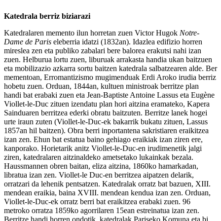
Katedrala berriz biziarazi
Katedralaren memento ilun horretan zuen Victor Hugok
Notre-
Dame de Paris
eleberria idatzi (1832an). Idazlea edifizio horren
mireslea zen eta publiko zabalari bere balorea erakutsi nahi izan
zuen. Helburua lortu zuen, liburuak arrakasta handia ukan baitzuen
eta mobilizazio azkarra sortu baitzen katedrala salbatzearen alde. Ber
mementoan, Erromantizismo mugimenduak Erdi Aroko irudia berriz
hobetu zuen. Orduan, 1844an, kultuen ministroak berritze plan
handi bat erabaki zuen eta Jean-Baptiste Antoine Lassus eta Eugène
Viollet-le-Duc zituen izendatu plan hori aitzina eramateko, Kapera
Sainduaren berritzea ederki obratu baitzuten. Berritze lanek hogei
urte iraun zuten (Viollet-le-Duc-ek bakarrik bukatu zituen, Lassus
1857an hil baitzen). Obra berri inportantena sakristiaren eraikitzea
izan zen. Ehun bat estatua baino gehiago eraikiak izan ziren ere,
kanporako. Horietarik anitz Viollet-le-Duc-en irudimenetik jalgi
ziren, katedralaren aitzinaldeko ametsetako lukainkak bezala.
Haussmannen obren baitan, eliza aitzina, 1860ko hamarkadan,
libratua izan zen. Viollet-le Duc-en berritzea aipatzen delarik,
orratzari da lehenik pentsatzen. Katedralak orratz bat bazuen, XIII.
mendean eraikia, baina XVIII. mendean kendua izan zen. Orduan,
Viollet-le-Duc-ek orratz berri bat eraikitzea erabaki zuen. 96
metroko orratza 1859ko agorrilaren 15ean estreinatua izan zen.
Berritze handi horren ondotik, katedralak Pariseko Komuna eta bi