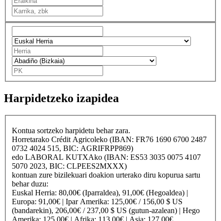
Harpidetzeko izapidea
Kontua sortzeko harpidetu behar zara.
Horretarako
Crédit Agricole
ko (IBAN: FR76 1690 6700 2487
0732 4024 515, BIC: AGRIFRPP869)
edo
LABORAL KUTXA
ko (IBAN: ES53 3035 0075 4107
5070 2023, BIC: CLPEES2MXXX)
kontuan zure bizilekuari doakion urterako diru kopurua sartu
behar duzu:
Euskal Herria
: 80,00€ (Iparraldea), 91,00€ (Hegoaldea) |
Europa
: 91,00€ |
Ipar Amerika
: 125,00€ / 156,00 $ US
(bandarekin), 206,00€ / 237,00 $ US (gutun-azalean) |
Hego
Amerika
: 125,00€ |
Afrika
: 113,00€ |
Asia
: 127,00€