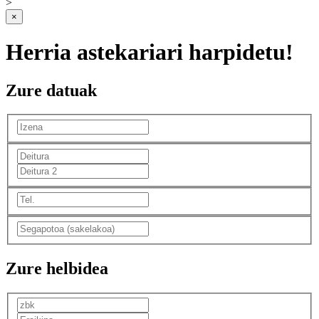
>
×
Herria astekariari harpidetu!
Zure datuak
Zure helbidea