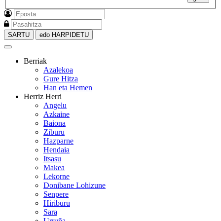
SARTU
edo HARPIDETU
Berriak
Azalekoa
Gure Hitza
Han eta Hemen
Herriz Herri
Angelu
Azkaine
Baiona
Ziburu
Hazparne
Hendaia
Itsasu
Makea
Lekorne
Donibane Lohizune
Senpere
Hiriburu
Sara
Urruña