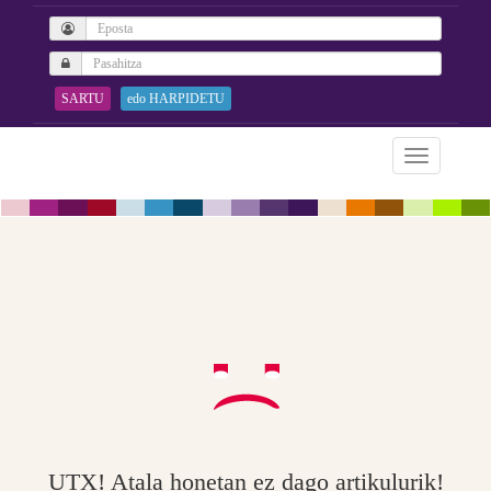
SARTU
edo HARPIDETU
UTX! Atala honetan ez dago artikulurik!