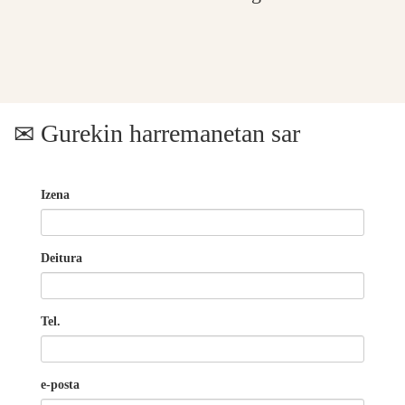
Gurekin harremanetan sar
Izena
Deitura
Tel.
e-posta