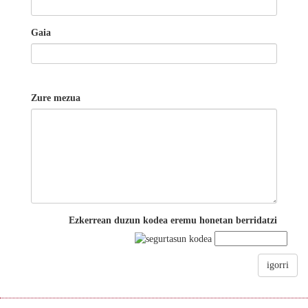
Gaia
Zure mezua
Ezkerrean duzun kodea eremu honetan berridatzi
igorri