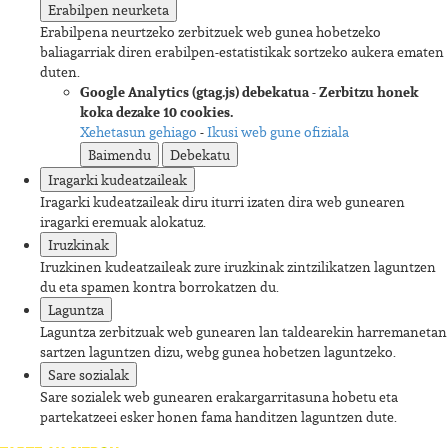
Erabilpen neurketa
Erabilpena neurtzeko zerbitzuek web gunea hobetzeko
baliagarriak diren erabilpen-estatistikak sortzeko aukera ematen
duten.
Google Analytics (gtag.js)
debekatua
-
Zerbitzu honek
koka dezake 10 cookies.
-
Xehetasun gehiago
Ikusi web gune ofiziala
Baimendu
Debekatu
Iragarki kudeatzaileak
Iragarki kudeatzaileak diru iturri izaten dira web gunearen
iragarki eremuak alokatuz.
Iruzkinak
Iruzkinen kudeatzaileak zure iruzkinak zintzilikatzen laguntzen
du eta spamen kontra borrokatzen du.
Laguntza
Laguntza zerbitzuak web gunearen lan taldearekin harremanetan
sartzen laguntzen dizu, webg gunea hobetzen laguntzeko.
Sare sozialak
Sare sozialek web gunearen erakargarritasuna hobetu eta
partekatzeei esker honen fama handitzen laguntzen dute.