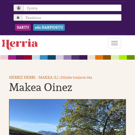
SARTU
edo HARPIDETU
HERRIZ HERRI - MAKEA (L)
| 2025eko Irailaren 04a
Makea Oinez