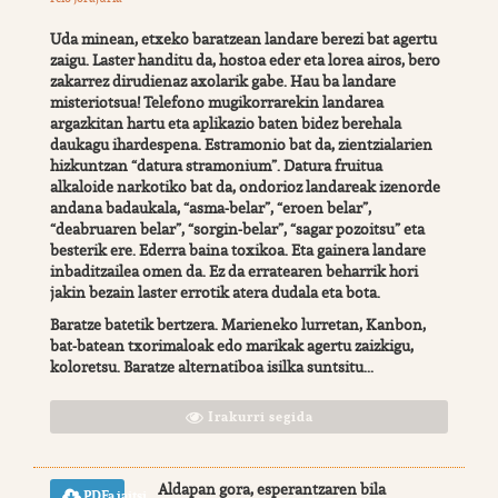
Uda minean, etxeko baratzean landare berezi bat agertu
zaigu. Laster handitu da, hostoa eder eta lorea airos, bero
zakarrez dirudienaz axolarik gabe. Hau ba landare
misteriotsua! Telefono mugikorrarekin landarea
argazkitan hartu eta aplikazio baten bidez berehala
daukagu ihardespena. Estramonio bat da, zientzialarien
hizkuntzan “datura stramonium”. Datura fruitua
alkaloide narkotiko bat da, ondorioz landareak izenorde
andana badaukala, “asma-belar”, “eroen belar”,
“deabruaren belar”, “sorgin-belar”, “sagar pozoitsu” eta
besterik ere. Ederra baina toxikoa. Eta gainera landare
inbaditzailea omen da. Ez da erratearen beharrik hori
jakin bezain laster errotik atera dudala eta bota.
Baratze batetik bertzera. Marieneko lurretan, Kanbon,
bat-batean txorimaloak edo marikak agertu zaizkigu,
koloretsu. Baratze alternatiboa isilka suntsitu...
Irakurri segida
Aldapan gora, esperantzaren bila
PDFa jaitsi