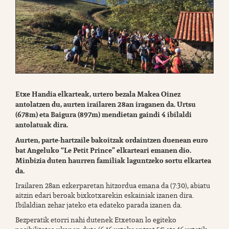
Etxe Handia elkarteak, urtero bezala Makea Oinez
antolatzen du, aurten irailaren 28an iraganen da. Urtsu
(678m) eta Baigura (897m) mendietan gaindi 4 ibilaldi
antolatuak dira.
Aurten, parte-hartzaile bakoitzak ordaintzen duenean euro
bat Angeluko “Le Petit Prince” elkarteari emanen dio.
Minbizia duten haurren familiak laguntzeko sortu elkartea
da.
Irailaren 28an ezkerparetan hitzordua emana da (7:30), abiatu
aitzin edari beroak bixkotxarekin eskainiak izanen dira.
Ibilaldian zehar jateko eta edateko parada izanen da.
Bezperatik etorri nahi dutenek Etxetoan lo egiteko