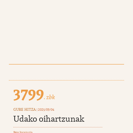
3799
. zbk
GURE HITZA
| 2025/09/04
Udako oihartzunak
Peio Jorajuria