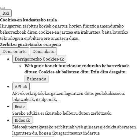
Itxi
Cookies-en kudeatzeko taula
Hirugarren zerbitzu horiek onartuz, horien funtzionamendurako
beharrezkoak diren cookies-en jartzea eta irakurtzea, baita loturiko
teknologien erabiltzea ere onartzen duzu.
Zerbitzu guztietarako ezarpena
Dena onartu
Dena ukatu
Derrigorrezko Cookies-ak
Web gune honek funtzionamendurako beharrezkoak
dituen Cookies-ak baliatzen ditu. Ezin dira desgaitu.
Baimendu
API-ak
API-ek eskriptak kargatzen laguntzen dute: geolokalizazioa,
bilatzaileak, itzulpenak, ...
Beste
Sareko edukia erakusteko helburu duten zerbitzuak.
Bideoak
Bideoak partekatzeko zerbitzuak web gunearen edukia aberasten
laguntzen du, honen ikusgarritasuna indartuz.