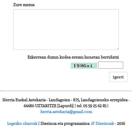
Zure mezua
Ezkerrean duzun kodea eremu honetan berridatzi
igorri
Herria Euskal Astekaria - Landagoien - 875, Landagoieneko errepidea -
64480 UZTARITZE [Lapurdi] | tel: 05 59 25 62 85 |
herria.astekaria@gmail.com
Legezko oharrak
| Diseinua eta programazioa:
iF Diseinuak
- 2016