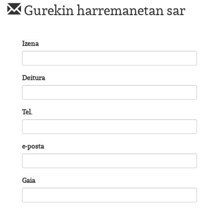
Gurekin harremanetan sar
Izena
Deitura
Tel.
e-posta
Gaia