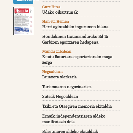
Gure Hitza
Udako oihartzunak
Han eta Hemen
Herri agintaldiko ingurumen bilana
Hondakinen tratamendurako Bil Ta
Garbiren egoitzaren hedapena
Mundu zabalean
Estatu Batuetara esportaziorako muga-
zerga
Hegoaldean
Lauaxeta olerkaria
Turismoaren negozioari ez
Suteak Hegoaldean
Txiki eta Otaegiren memoria ekitaldia
Ernaik: independentziaren aldeko
manifestazio deia
Palestinaren aldeko ekitaldiak