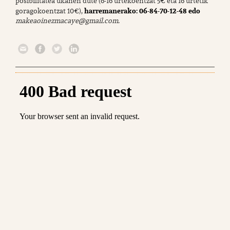
posibilitatea ukanen dute (6-16 urtekoentzat 5€ eta 16 urtetik
harremanerako: 06-84-70-12-48 edo
goragokoentzat 10€),
makeaoinezmacaye@gmail.com.