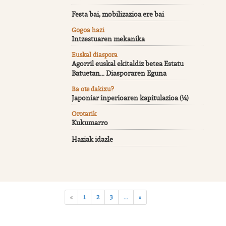
Festa bai, mobilizazioa ere bai
Gogoa hazi
Intzestuaren mekanika
Euskal diaspora
Agorril euskal ekitaldiz betea Estatu
Batuetan... Diasporaren Eguna
Ba ote dakixu?
Japoniar inperioaren kapitulazioa (¼)
Orotarik
Kukumarro
Haziak idazle
«
1
2
3
...
»