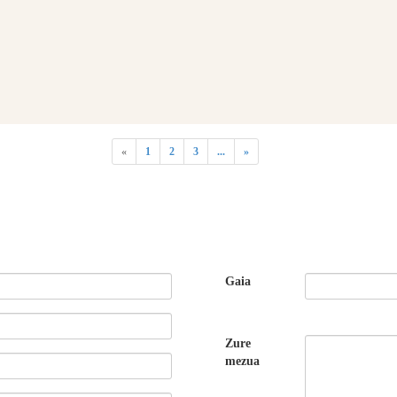
«
1
2
3
...
»
Gaia
Zure
mezua