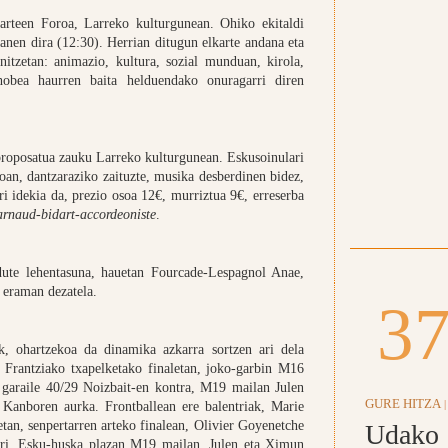
arteen Foroa, Larreko kulturgunean. Ohiko ekitaldi
zanen dira (12:30). Herrian ditugun elkarte andana eta
nitzetan: animazio, kultura, sozial munduan, kirola,
 hobea haurren baita helduendako onuragarri diren
proposatua zauku Larreko kulturgunean. Eskusoinulari
an, dantzaraziko zaituzte, musika desberdinen bidez,
ri idekia da, prezio osoa 12€, murriztua 9€, erreserba
rnaud-bidart-accordeoniste
.
 dute lehentasuna, hauetan Fourcade-Lespagnol Anae,
 eraman dezatela.
3
k, ohartzekoa da dinamika azkarra sortzen ari dela
. Frantziako txapelketako finaletan, joko-garbin M16
garaile 40/29 Noizbait-en kontra, M19 mailan Julen
GURE HITZA
|
Kanboren aurka. Frontballean ere balentriak, Marie
tan, senpertarren arteko finalean, Olivier Goyenetche
Udako
yri. Esku-huska plazan M19 mailan, Julen eta Ximun