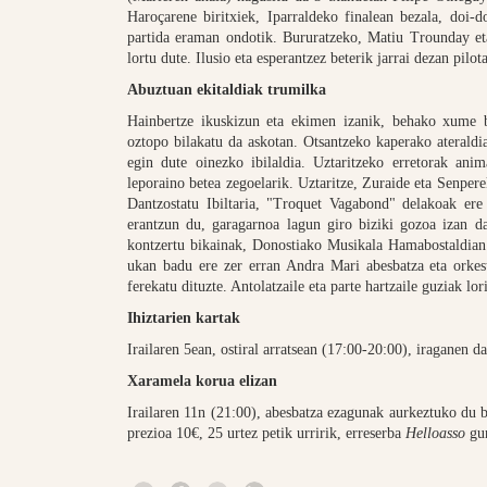
Haroçarene biritxiek, Iparraldeko finalean bezala, doi-
partida eraman ondotik. Bururatzeko, Matiu Trounday et
lortu dute. Ilusio eta esperantzez beterik jarrai dezan pilo
Abuztuan ekitaldiak trumilka
Hainbertze ikuskizun eta ekimen izanik, behako xume ba
oztopo bilakatu da askotan. Otsantzeko kaperako ateraldia
egin dute oinezko ibilaldia. Uztaritzeko erretorak an
leporaino betea zegoelarik. Uztaritze, Zuraide eta Senperek
Dantzostatu Ibiltaria, "Troquet Vagabond" delakoak ere
erantzun du, garagarnoa lagun giro biziki gozoa izan d
kontzertu bikainak, Donostiako Musikala Hamabostaldian
ukan badu ere zer erran Andra Mari abesbatza eta orkes
ferekatu dituzte. Antolatzaile eta parte hartzaile guziak lor
Ihiztarien kartak
Irailaren 5ean, ostiral arratsean (17:00-20:00), iraganen 
Xaramela korua elizan
Irailaren 11n (21:00), abesbatza ezagunak aurkeztuko du b
prezioa 10€, 25 urtez petik urririk, erreserba
Helloasso
gu