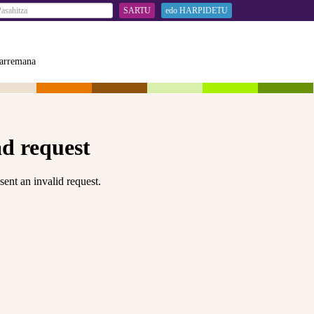
SARTU
edo HARPIDETU
arremana