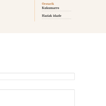
Orotarik
Kukumarro
Haziak idazle