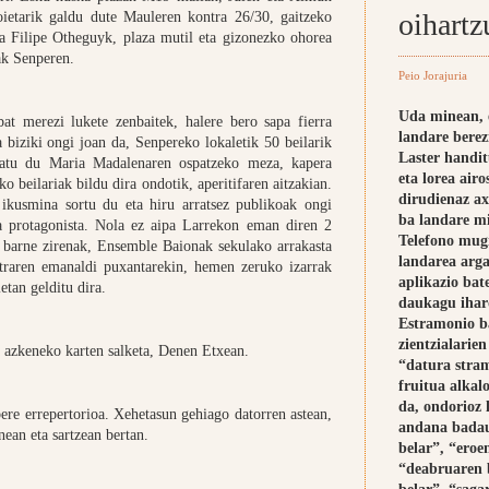
oihart
doietarik galdu dute Mauleren kontra 26/30, gaitzeko
a Filipe Otheguyk, plaza mutil eta gizonezko ohorea
tak Senperen.
Peio Jorajuria
Uda minean, 
t merezi lukete zenbaitek, halere bero sapa fierra
landare berez
 biziki ongi joan da, Senpereko lokaletik 50 beilarik
Laster handit
imatu du Maria Madalenaren ospatzeko meza, kapera
eta lorea airo
o beilariak bildu dira ondotik, aperitifaren aitzakian.
dirudienaz ax
 ikusmina sortu du eta hiru arratsez publikoak ongi
ba landare mi
a protagonista. Nola ez aipa Larrekon eman diren 2
Telefono mug
 barne zirenak, Ensemble Baionak sekulako arrakasta
landarea arga
traren emanaldi puxantarekin, hemen zeruko izarrak
aplikazio bat
ietan gelditu dira.
daukagu ihar
Estramonio b
zientzialarie
da azkeneko karten salketa, Denen Etxean.
“datura stra
fruitua alkal
da, ondorioz 
ere errepertorioa. Xehetasun gehiago datorren astean,
andana badau
nean eta sartzean bertan.
belar”, “eroe
“deabruaren b