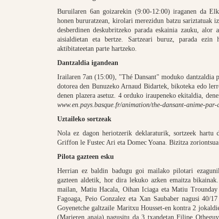
Buruilaren 6an goizarekin (9:00-12:00) iraganen da Elk
honen bururatzean, kirolari merezidun batzu sariztatuak i
desberdinen deskubritzeko parada eskainia zauku, alor a
aisialdietan eta bertze. Sartzeari buruz, parada ezin
aktibitateetan parte hartzeko.
Dantzaldia igandean
Irailaren 7an (15:00), "Thé Dansant" moduko dantzaldia 
dotorea den Bunuzeko Arnaud Bidartek, bikoteka edo lerro
denen plazera asetuz. 4 orduko iraupeneko ekitaldia, dene
www.en.pays.basque.fr/animation/the-dansant-anime-par-a
Uztaileko sortzeak
Nola ez dagon heriotzerik deklaraturik, sortzeek hartu
Griffon le Fustec Ari eta Domec Yoana. Bizitza zoriontsua
Pilota gazteen esku
Herrian ez baldin badugu goi mailako pilotari ezaguni
gazteen aldetik, hor dira lekuko azken emaitza bikainak
mailan, Matiu Hacala, Oihan Iciaga eta Matiu Trounday 
Fagoaga, Peio Gonzalez eta Xan Saubaber nagusi 40/17 
Goyenetche galtzaile Maritxu Housset-en kontra 2 jokaldie
(Marieren anaia) nagusitu da 3 txandetan Filipe Othegu