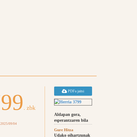
PDFa jaitsi
799
. zbk
Aldapan gora,
esperantzaren bila
 2025/09/04
Gure Hitza
Udako oihartzunak