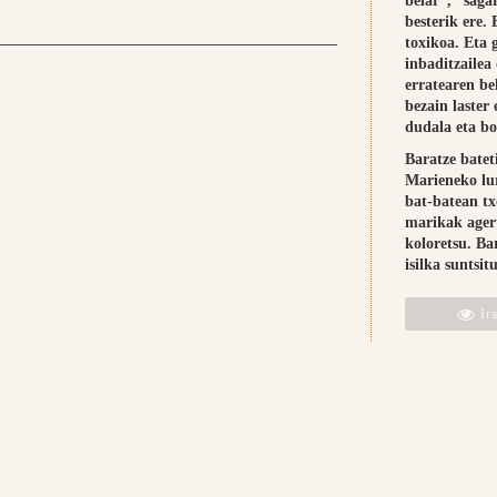
belar”, “saga
besterik ere.
toxikoa. Eta 
inbaditzailea
erratearen be
bezain laster 
dudala eta bo
Baratze batet
Marieneko lu
bat-batean t
marikak agert
koloretsu. Ba
isilka suntsitu
Ira