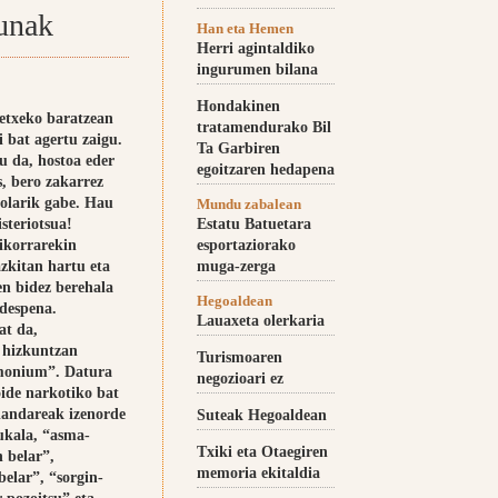
zunak
Han eta Hemen
Herri agintaldiko
ingurumen bilana
Hondakinen
etxeko baratzean
tratamendurako Bil
i bat agertu zaigu.
Ta Garbiren
u da, hostoa eder
egoitzaren hedapena
s, bero zakarrez
olarik gabe. Hau
Mundu zabalean
steriotsua!
Estatu Batuetara
ikorrarekin
esportaziorako
zkitan hartu eta
muga-zerga
en bidez berehala
Hegoaldean
despena.
Lauaxeta olerkaria
at da,
n hizkuntzan
Turismoaren
monium”. Datura
negozioari ez
oide narkotiko bat
landareak izenorde
Suteak Hegoaldean
kala, “asma-
Txiki eta Otaegiren
n belar”,
memoria ekitaldia
elar”, “sorgin-