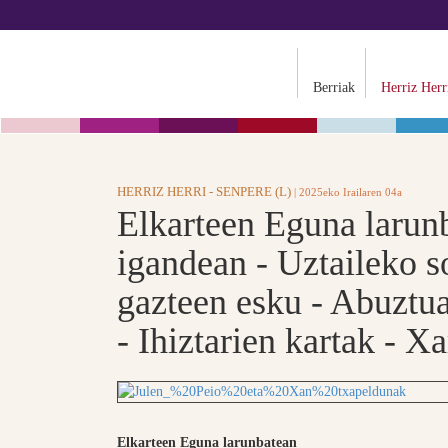
Berriak
Herriz Herr
HERRIZ HERRI - SENPERE (L)
| 2025eko Irailaren 04a
Elkarteen Eguna larun
igandean - Uztaileko so
gazteen esku - Abuztua
- Ihiztarien kartak - X
Elkarteen Eguna larunbatean