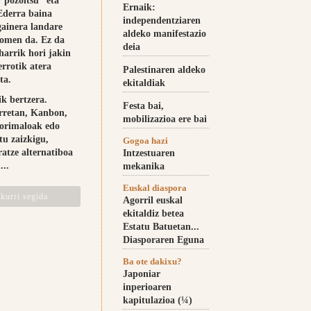
r pozoitsu” eta
Ernaik:
 Ederra baina
independentziaren
gainera landare
aldeko manifestazio
 omen da. Ez da
deia
harrik hori jakin
errotik atera
Palestinaren aldeko
ta.
ekitaldiak
ik bertzera.
Festa bai,
rretan, Kanbon,
mobilizazioa ere bai
xorimaloak edo
u zaizkigu,
Gogoa hazi
ratze alternatiboa
Intzestuaren
...
mekanika
Euskal diaspora
kurri segida
Agorril euskal
ekitaldiz betea
Estatu Batuetan...
Diasporaren Eguna
Ba ote dakixu?
Japoniar
inperioaren
kapitulazioa (¼)