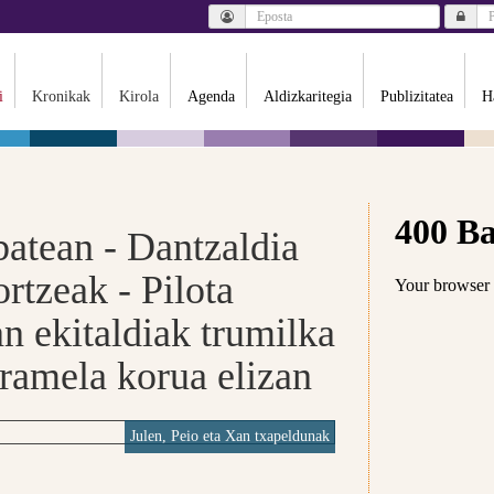
i
Kronikak
Kirola
Agenda
Aldizkaritegia
Publizitatea
H
batean - Dantzaldia
rtzeak - Pilota
n ekitaldiak trumilka
aramela korua elizan
Julen, Peio eta Xan txapeldunak