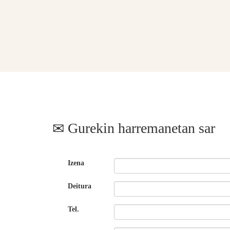
Gurekin harremanetan sar
Izena
Deitura
Tel.