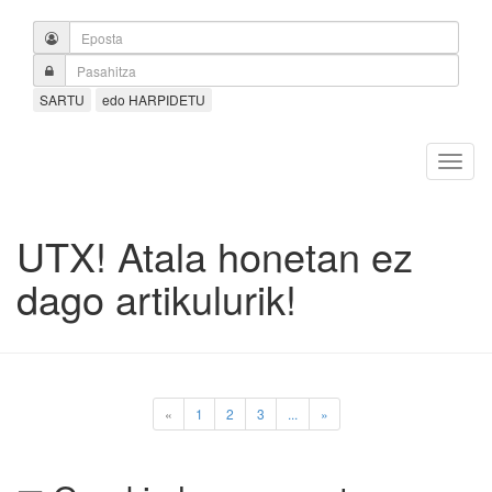
SARTU
edo HARPIDETU
UTX! Atala honetan ez
dago artikulurik!
«
1
2
3
...
»