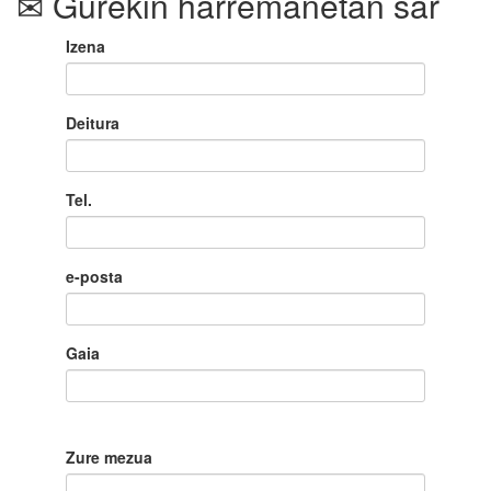
Gurekin harremanetan sar
Izena
Deitura
Tel.
e-posta
Gaia
Zure mezua