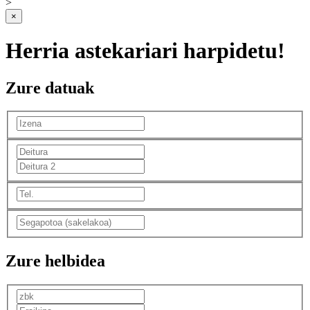
>
×
Herria astekariari harpidetu!
Zure datuak
Zure helbidea