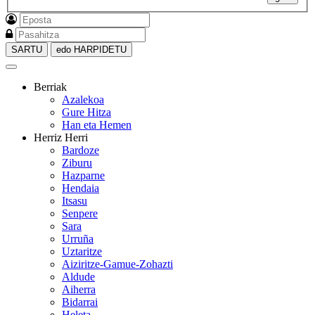
SARTU
edo HARPIDETU
Berriak
Azalekoa
Gure Hitza
Han eta Hemen
Herriz Herri
Bardoze
Ziburu
Hazparne
Hendaia
Itsasu
Senpere
Sara
Urruña
Uztaritze
Aiziritze-Gamue-Zohazti
Aldude
Aiherra
Bidarrai
Heleta