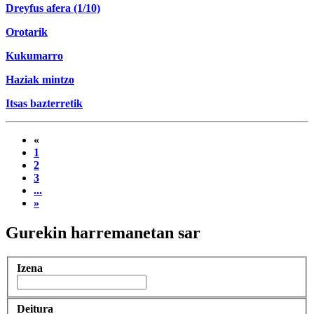
Dreyfus afera (1/10)
Orotarik
Kukumarro
Haziak mintzo
Itsas bazterretik
«
1
2
3
...
»
Gurekin harremanetan sar
Izena
Deitura