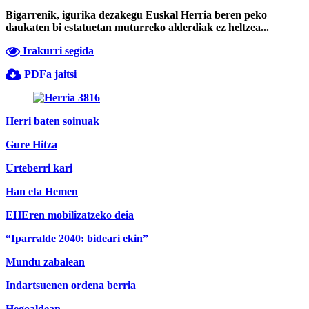
Bigarrenik, igurika dezakegu Euskal Herria beren peko
daukaten bi estatuetan muturreko alderdiak ez heltzea...
Irakurri segida
PDFa jaitsi
Herri baten soinuak
Gure Hitza
Urteberri kari
Han eta Hemen
EHEren mobilizatzeko deia
“Iparralde 2040: bideari ekin”
Mundu zabalean
Indartsuenen ordena berria
Hegoaldean