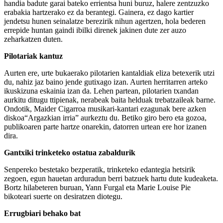
handia badute garai bateko errientsa huni buruz, halere zentzuzko
erabakia hartzerako ez da berantegi. Gainera, ez dago kartier
jendetsu hunen seinalatze berezirik nihun agertzen, hola bederen
errepide huntan gaindi ibilki direnek jakinen dute zer auzo
zeharkatzen duten.
Pilotariak kantuz
Aurten ere, urte bukaerako pilotarien kantaldiak eliza betexerik utzi
du, nahiz jaz baino jende gutixago izan. Aurten herritarren arteko
ikuskizuna eskainia izan da. Lehen partean, pilotarien txandan
aurkitu ditugu ttipienak, nerabeak baita helduak trebatzaileak barne.
Ondotik, Maider Cigarroa musikari-kantari ezagunak bere azken
diskoa“Argazkian irria” aurkeztu du. Betiko giro bero eta gozoa,
publikoaren parte hartze onarekin, datorren urtean ere hor izanen
dira.
Gantxiki trinketeko ostatua zabaldurik
Senpereko bestetako bezperatik, trinketeko edantegia hetsirik
zegoen, egun hauetan arduradun berri batzuek hartu dute kudeaketa.
Bortz hilabeteren buruan, Yann Furgal eta Marie Louise Pie
bikoteari suerte on desiratzen diotegu.
Errugbiari behako bat