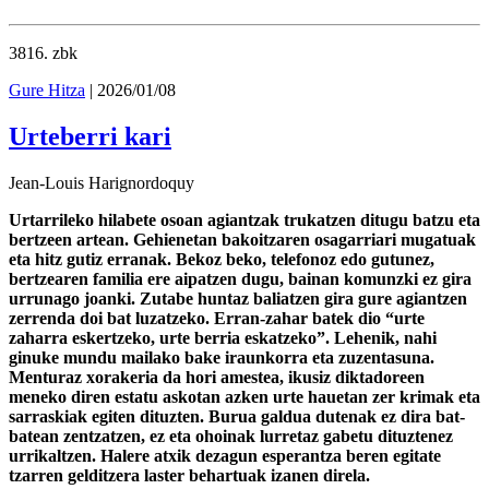
3816
. zbk
Gure Hitza
| 2026/01/08
Urteberri kari
Jean-Louis Harignordoquy
Urtarrileko hilabete osoan agiantzak trukatzen ditugu batzu eta
bertzeen artean. Gehienetan bakoitzaren osagarriari mugatuak
eta hitz gutiz erranak. Bekoz beko, telefonoz edo gutunez,
bertzearen familia ere aipatzen dugu, bainan komunzki ez gira
urrunago joanki. Zutabe huntaz baliatzen gira gure agiantzen
zerrenda doi bat luzatzeko. Erran-zahar batek dio “urte
zaharra eskertzeko, urte berria eskatzeko”. Lehenik, nahi
ginuke mundu mailako bake iraunkorra eta zuzentasuna.
Menturaz xorakeria da hori amestea, ikusiz diktadoreen
meneko diren estatu askotan azken urte hauetan zer krimak eta
sarraskiak egiten dituzten. Burua galdua dutenak ez dira bat-
batean zentzatzen, ez eta ohoinak lurretaz gabetu dituztenez
urrikaltzen. Halere atxik dezagun esperantza beren egitate
tzarren gelditzera laster behartuak izanen direla.