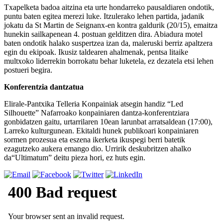
Txapelketa badoa aitzina eta urte hondarreko pausaldiaren ondotik,
puntu baten egitea merezi luke. Itzulerako lehen partida, jadanik
jokatu da St Martin de Seignanx-en kontra galdurik (20/15), emaitza
hunekin sailkapenean 4. postuan gelditzen dira. Abiadura motel
baten ondotik halako suspertzea izan da, maleruski berriz apaltzera
egin du ekipoak. Ikusiz taldearen ahalmenak, pentsa litaike
multxoko liderrekin borrokatu behar luketela, ez dezatela etsi lehen
postueri begira.
Konferentzia dantzatua
Elirale-Pantxika Telleria Konpainiak atsegin handiz “Led
Silhouette” Nafarroako konpainiaren dantza-konferentziara
gonbidatzen gaitu, urtarrilaren 10ean larunbat arratsaldean (17:00),
Larreko kulturgunean. Ekitaldi hunek publikoari konpainiaren
sormen prozesua eta eszena ikerketa ikuspegi berri batetik
ezagutzeko aukera emango dio. Urririk deskubritzen ahalko
da“Ultimatum” deitu pieza hori, ez huts egin.