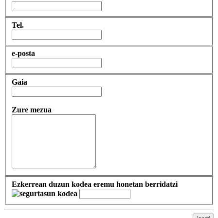
Tel.
e-posta
Gaia
Zure mezua
Ezkerrean duzun kodea eremu honetan berridatzi