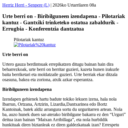
Herriz Herri - Senpere (L)
| 2026ko Urtarrilaren 08a
Urte berri on - Biribilguneen izendapena - Pilotariak
kantuz - Gantxiki trinketeko ostatua zabaldurik -
Errugbia - Konferentzia dantzatua
Pilotariak kantuz
Urte berri on
Urtero gauza berdintsuak errepikatzen ditugu bainan hain dira
beharrezkoak, urte berri on herritar guzieri, kazeta hunen irakurle
baita berriketari eta moldatzaile guzieri. Urte berriak ekar ditzala
osasuna, bakea eta zoriona, atxik azkar esperantza.
Biribilguneen izendapena
Izendapen gehienek hartu badute tokiko lekuen izena, hala nola
Ibarrun, Ortzana, Artzirin, Lizardia,Dantxarinea edo Bortz
Kantoinak, batek aldiz arrangura sortu du urguritarren artean. Nola
ba, auzo hunek duen sar-aterako biribilgune bakarra ez den “Urguri”
deitua izan bainan “Maixan Arribillaga”, eta nola hurbildik
hunkituak diren biztanleak ez diren galdezkatuak izan? Errespetu