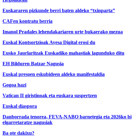
Euskararen pizkunde berri baten aldeko “txinparta”
CAFen kontratu berria
Imanol Pradales lehendakariaren urte bukaerako mezua
Euskal Kontsortzioak Ayesa Digital erosi du
Eusko Jaurlaritzak Euskadiko mahastiak lagunduko ditu
EH Bilduren Batzar Nagusia
Euskal presoen eskubideen aldeko manifestaldia
Gogoa hazi
Vatican II giristinoak eta euskara suspertzen
Euskal diaspora
Danborrada tenorea, FEVA-NABO barnetegia eta 2026ko bi
elgarretaratze nagusiak
Ba ote dakixu?