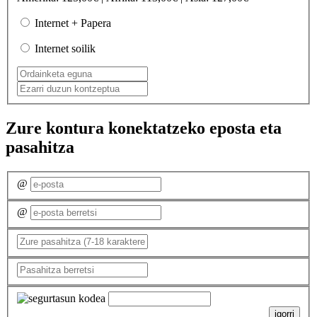
Internet + Papera
Internet soilik
Zure kontura konektatzeko eposta eta
pasahitza
@
@
igorri