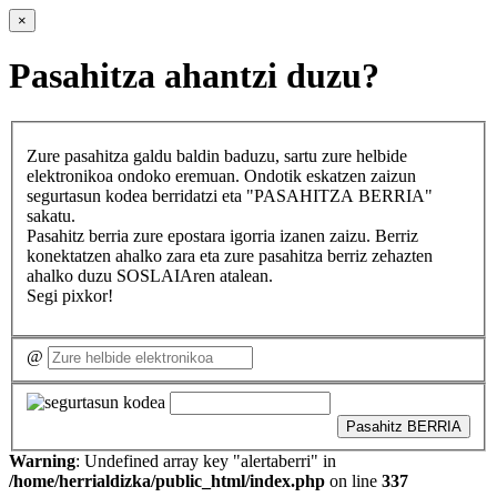
×
Pasahitza ahantzi duzu?
Zure pasahitza galdu baldin baduzu, sartu zure helbide
elektronikoa ondoko eremuan. Ondotik eskatzen zaizun
segurtasun kodea berridatzi eta "PASAHITZA BERRIA"
sakatu.
Pasahitz berria zure epostara igorria izanen zaizu. Berriz
konektatzen ahalko zara eta zure pasahitza berriz zehazten
ahalko duzu SOSLAIAren atalean.
Segi pixkor!
@
Pasahitz BERRIA
Warning
: Undefined array key "alertaberri" in
/home/herrialdizka/public_html/index.php
on line
337