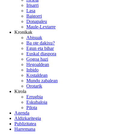
Irisarri
Lasa
Baigorri
Donapaleu
Maule-Lextarre
Kronikak
Abisuak
Ba ote dakixu?
Egun eta bihar
Euskal diaspora
Gogoa hazi
Hegoaldean
Inbido
Kostaldean
Mundu zabalean
Orotarik
Kirola
Errugbia
Eskubaloia
Pilota
Agenda
Aldizkaritegia
Publizitatea
Harremana