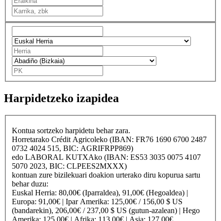
Harpidetzeko izapidea
Kontua sortzeko harpidetu behar zara.
Horretarako
Crédit Agricole
ko (IBAN: FR76 1690 6700 2487
0732 4024 515, BIC: AGRIFRPP869)
edo
LABORAL KUTXA
ko (IBAN: ES53 3035 0075 4107
5070 2023, BIC: CLPEES2MXXX)
kontuan zure bizilekuari doakion urterako diru kopurua sartu
behar duzu:
Euskal Herria
: 80,00€ (Iparraldea), 91,00€ (Hegoaldea) |
Europa
: 91,00€ |
Ipar Amerika
: 125,00€ / 156,00 $ US
(bandarekin), 206,00€ / 237,00 $ US (gutun-azalean) |
Hego
Amerika
: 125,00€ |
Afrika
: 113,00€ |
Asia
: 127,00€