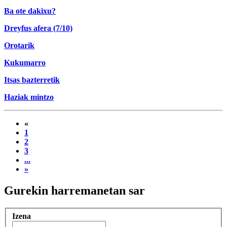
Ba ote dakixu?
Dreyfus afera (7/10)
Orotarik
Kukumarro
Itsas bazterretik
Haziak mintzo
«
1
2
3
...
»
Gurekin harremanetan sar
Izena