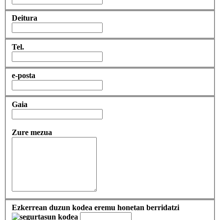
Deitura
Tel.
e-posta
Gaia
Zure mezua
Ezkerrean duzun kodea eremu honetan berridatzi