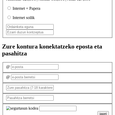
Internet + Papera
Internet soilik
Zure kontura konektatzeko eposta eta
pasahitza
@
@
igorri