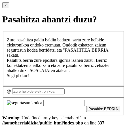
×
Pasahitza ahantzi duzu?
Zure pasahitza galdu baldin baduzu, sartu zure helbide
elektronikoa ondoko eremuan. Ondotik eskatzen zaizun
segurtasun kodea berridatzi eta "PASAHITZA BERRIA"
sakatu.
Pasahitz berria zure epostara igorria izanen zaizu. Berriz
konektatzen ahalko zara eta zure pasahitza berriz zehazten
ahalko duzu SOSLAIAren atalean.
Segi pixkor!
@
Pasahitz BERRIA
Warning
: Undefined array key "alertaberri" in
/home/herrialdizka/public_html/index.php
on line
337