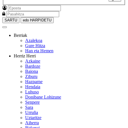
SARTU
edo HARPIDETU
Berriak
Azalekoa
Gure Hitza
Han eta Hemen
Herriz Herri
Azkaine
Bardoze
Baiona
Ziburu
Hazparne
Hendaia
Luhuso
Donibane Lohizune
Senpere
Sara
Urruña
Uztaritze
Aiherra
Bidarrai