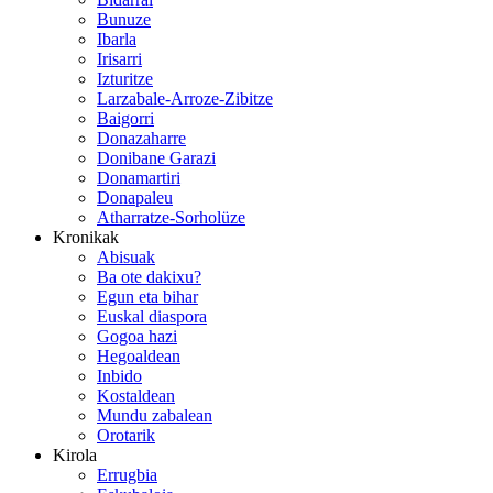
Bunuze
Ibarla
Irisarri
Izturitze
Larzabale-Arroze-Zibitze
Baigorri
Donazaharre
Donibane Garazi
Donamartiri
Donapaleu
Atharratze-Sorholüze
Kronikak
Abisuak
Ba ote dakixu?
Egun eta bihar
Euskal diaspora
Gogoa hazi
Hegoaldean
Inbido
Kostaldean
Mundu zabalean
Orotarik
Kirola
Errugbia