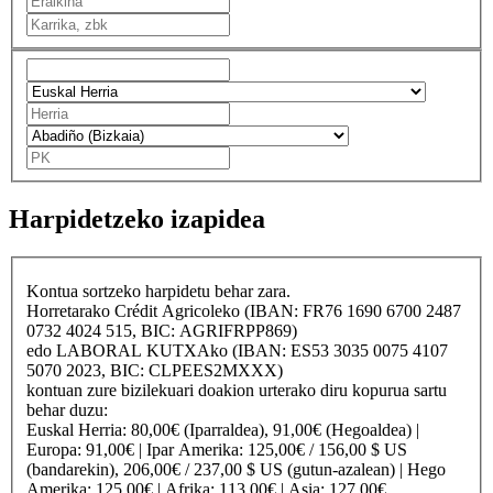
Harpidetzeko izapidea
Kontua sortzeko harpidetu behar zara.
Horretarako
Crédit Agricole
ko (IBAN: FR76 1690 6700 2487
0732 4024 515, BIC: AGRIFRPP869)
edo
LABORAL KUTXA
ko (IBAN: ES53 3035 0075 4107
5070 2023, BIC: CLPEES2MXXX)
kontuan zure bizilekuari doakion urterako diru kopurua sartu
behar duzu:
Euskal Herria
: 80,00€ (Iparraldea), 91,00€ (Hegoaldea) |
Europa
: 91,00€ |
Ipar Amerika
: 125,00€ / 156,00 $ US
(bandarekin), 206,00€ / 237,00 $ US (gutun-azalean) |
Hego
Amerika
: 125,00€ |
Afrika
: 113,00€ |
Asia
: 127,00€