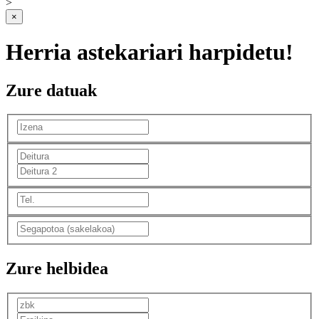
>
×
Herria astekariari harpidetu!
Zure datuak
Zure helbidea