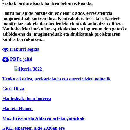
erabaki arduratsuak hartzea beharrezkoa da.
Hartu norabide batzuekin ez delarik ados, erresistentzia
mugimenduak sortzen dira. Kontrabotere herritar elkarteek
manifestazioak eta desobedientzia ekintzak antolatzen dituzte.
Kanboko Marieneko lur espekulazioaren inguruan den gatazka
adibide ona da, mugimenduak eta sindikatuak proiektuaren
kontra borrokatzen...
Irakurri segida
PDFa jaitsi
Txoko elkartea, prekarietatea eta aurreiritzien gainetik
Gure Hitza
Hautesleak duen boterea
Han eta Hemen
Max Brisson eta Aldaren arteko gatazkak
EKE, elkarteen alde 2026an ere