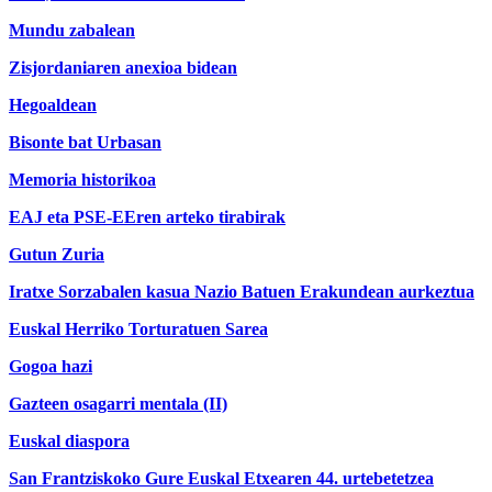
Mundu zabalean
Zisjordaniaren anexioa bidean
Hegoaldean
Bisonte bat Urbasan
Memoria historikoa
EAJ eta PSE-EEren arteko tirabirak
Gutun Zuria
Iratxe Sorzabalen kasua Nazio Batuen Erakundean aurkeztua
Euskal Herriko Torturatuen Sarea
Gogoa hazi
Gazteen osagarri mentala (II)
Euskal diaspora
San Frantziskoko Gure Euskal Etxearen 44. urtebetetzea