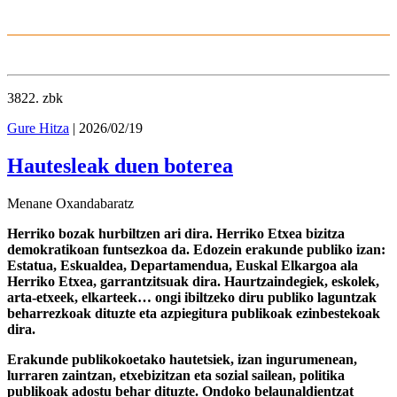
3822
. zbk
Gure Hitza
| 2026/02/19
Hautesleak duen boterea
Menane Oxandabaratz
Herriko bozak hurbiltzen ari dira. Herriko Etxea bizitza
demokratikoan funtsezkoa da. Edozein erakunde publiko izan:
Estatua, Eskualdea, Departamendua, Euskal Elkargoa ala
Herriko Etxea, garrantzitsuak dira. Haurtzaindegiek, eskolek,
arta-etxeek, elkarteek… ongi ibiltzeko diru publiko laguntzak
beharrezkoak dituzte eta azpiegitura publikoak ezinbestekoak
dira.
Erakunde publikokoetako hautetsiek, izan ingurumenean,
lurraren zaintzan, etxebizitzan eta sozial sailean, politika
publikoak adostu behar dituzte. Ondoko belaunaldientzat