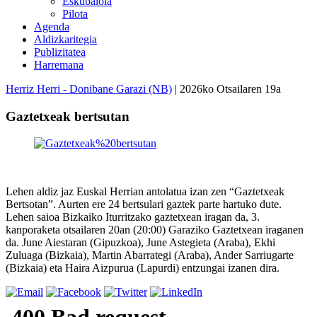
Eskubaloia
Pilota
Agenda
Aldizkaritegia
Publizitatea
Harremana
Herriz Herri - Donibane Garazi (NB)
| 2026ko Otsailaren 19a
Gaztetxeak bertsutan
Lehen aldiz jaz Euskal Herrian antolatua izan zen “Gaztetxeak
Bertsotan”. Aurten ere 24 bertsulari gaztek parte hartuko dute.
Lehen saioa Bizkaiko Iturritzako gaztetxean iragan da, 3.
kanporaketa otsailaren 20an (20:00) Garaziko Gaztetxean iraganen
da. June Aiestaran (Gipuzkoa), June Astegieta (Araba), Ekhi
Zuluaga (Bizkaia), Martin Abarrategi (Araba), Ander Sarriugarte
(Bizkaia) eta Haira Aizpurua (Lapurdi) entzungai izanen dira.