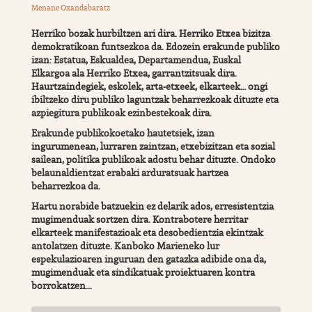
Menane Oxandabaratz
Herriko bozak hurbiltzen ari dira. Herriko Etxea bizitza
demokratikoan funtsezkoa da. Edozein erakunde publiko
izan: Estatua, Eskualdea, Departamendua, Euskal
Elkargoa ala Herriko Etxea, garrantzitsuak dira.
Haurtzaindegiek, eskolek, arta-etxeek, elkarteek… ongi
ibiltzeko diru publiko laguntzak beharrezkoak dituzte eta
azpiegitura publikoak ezinbestekoak dira.
Erakunde publikokoetako hautetsiek, izan
ingurumenean, lurraren zaintzan, etxebizitzan eta sozial
sailean, politika publikoak adostu behar dituzte. Ondoko
belaunaldientzat erabaki arduratsuak hartzea
beharrezkoa da.
Hartu norabide batzuekin ez delarik ados, erresistentzia
mugimenduak sortzen dira. Kontrabotere herritar
elkarteek manifestazioak eta desobedientzia ekintzak
antolatzen dituzte. Kanboko Marieneko lur
espekulazioaren inguruan den gatazka adibide ona da,
mugimenduak eta sindikatuak proiektuaren kontra
borrokatzen...