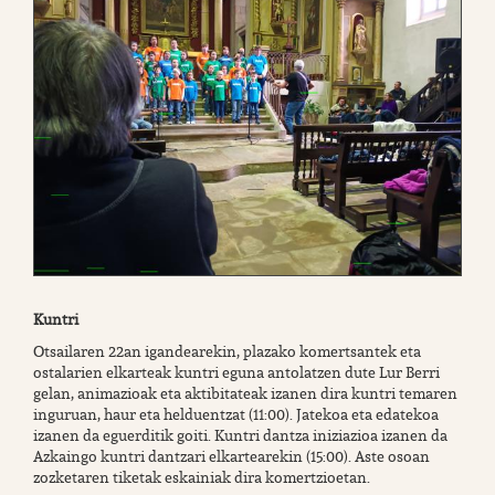
Kuntri
Otsailaren 22an igandearekin, plazako komertsantek eta
ostalarien elkarteak kuntri eguna antolatzen dute Lur Berri
gelan, animazioak eta aktibitateak izanen dira kuntri temaren
inguruan, haur eta helduentzat (11:00). Jatekoa eta edatekoa
izanen da eguerditik goiti. Kuntri dantza iniziazioa izanen da
Azkaingo kuntri dantzari elkartearekin (15:00). Aste osoan
zozketaren tiketak eskainiak dira komertzioetan.