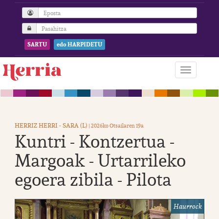
SARTU
edo HARPIDETU
HERRIZ HERRI - SARA (L)
| 2026ko Otsailaren 19a
Kuntri - Kontzertua -
Margoak - Urtarrileko
egoera zibila - Pilota
Haurrock