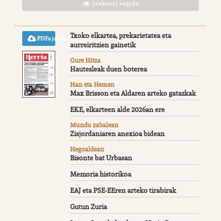
Irakurri segida
Txoko elkartea, prekarietatea eta
PDFa jaitsi
aurreiritzien gainetik
Gure Hitza
Hautesleak duen boterea
Han eta Hemen
Max Brisson eta Aldaren arteko gatazkak
EKE, elkarteen alde 2026an ere
Mundu zabalean
Zisjordaniaren anexioa bidean
Hegoaldean
Bisonte bat Urbasan
Memoria historikoa
EAJ eta PSE-EEren arteko tirabirak
Gutun Zuria