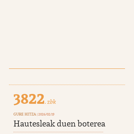
3822
. zbk
GURE HITZA
| 2026/02/19
Hautesleak duen boterea