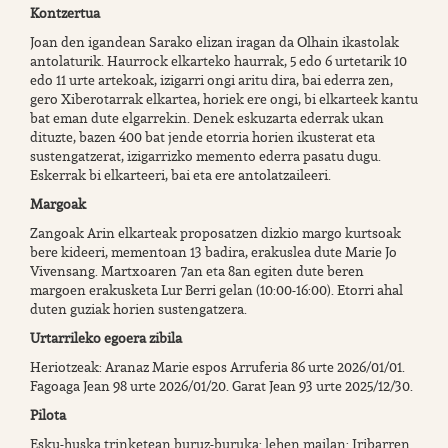
Kontzertua
Joan den igandean Sarako elizan iragan da Olhain ikastolak
antolaturik. Haurrock elkarteko haurrak, 5 edo 6 urtetarik 10
edo 11 urte artekoak, izigarri ongi aritu dira, bai ederra zen,
gero Xiberotarrak elkartea, horiek ere ongi, bi elkarteek kantu
bat eman dute elgarrekin. Denek eskuzarta ederrak ukan
dituzte, bazen 400 bat jende etorria horien ikusterat eta
sustengatzerat, izigarrizko memento ederra pasatu dugu.
Eskerrak bi elkarteeri, bai eta ere antolatzaileeri.
Margoak
Zangoak Arin elkarteak proposatzen dizkio margo kurtsoak
bere kideeri, mementoan 13 badira, erakuslea dute Marie Jo
Vivensang. Martxoaren 7an eta 8an egiten dute beren
margoen erakusketa Lur Berri gelan (10:00-16:00). Etorri ahal
duten guziak horien sustengatzera.
Urtarrileko egoera zibila
Heriotzeak: Aranaz Marie espos Arruferia 86 urte 2026/01/01.
Fagoaga Jean 98 urte 2026/01/20. Garat Jean 93 urte 2025/12/30.
Pilota
Esku-huska trinketean buruz-buruka: lehen mailan: Iribarren