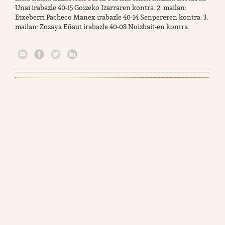
Unai irabazle 40-15 Goizeko Izarraren kontra. 2. mailan:
Etxeberri Pacheco Manex irabazle 40-14 Senpereren kontra. 3.
mailan: Zozaya Eñaut irabazle 40-08 Noizbait-en kontra.