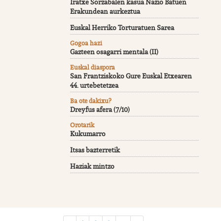
Iratxe Sorzabalen kasua Nazio Batuen
Erakundean aurkeztua
Euskal Herriko Torturatuen Sarea
Gogoa hazi
Gazteen osagarri mentala (II)
Euskal diaspora
San Frantziskoko Gure Euskal Etxearen
44. urtebetetzea
Ba ote dakixu?
Dreyfus afera (7/10)
Orotarik
Kukumarro
Itsas bazterretik
Haziak mintzo