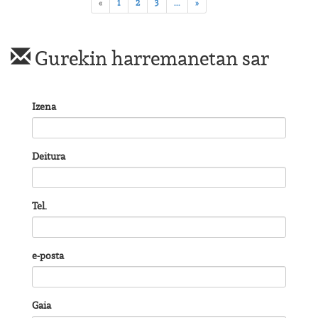
«
1
2
3
...
»
Gurekin harremanetan sar
Izena
Deitura
Tel.
e-posta
Gaia