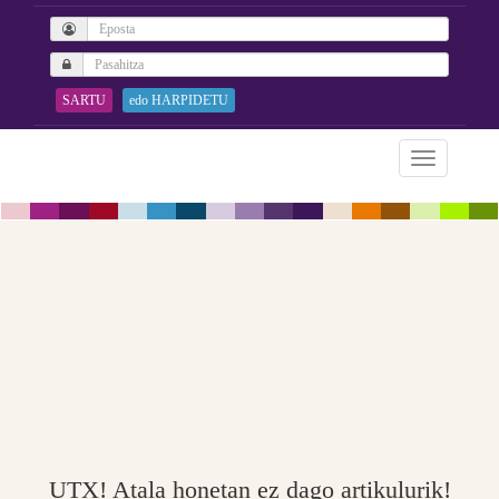
SARTU
edo HARPIDETU
UTX! Atala honetan ez dago artikulurik!