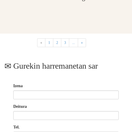
«
1
2
3
...
»
Gurekin harremanetan sar
Izena
Deitura
Tel.