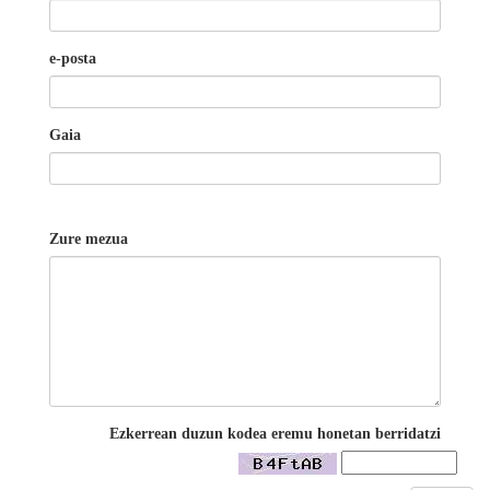
e-posta
Gaia
Zure mezua
Ezkerrean duzun kodea eremu honetan berridatzi