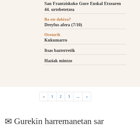
San Frantziskoko Gure Euskal Etxearen
44. urtebetetzea
Ba ote dakixu?
Dreyfus afera (7/10)
Orotarik
Kukumarro
Itsas bazterretik
Haziak mintzo
«
1
2
3
...
»
Gurekin harremanetan sar