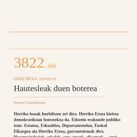
3822
. zbk
GURE HITZA
| 2026/02/19
Hautesleak duen boterea
Menane Oxandabaratz
Herriko bozak hurbiltzen ari dira. Herriko Etxea bizitza
demokratikoan funtsezkoa da. Edozein erakunde publiko
izan: Estatua, Eskualdea, Departamendua, Euskal
Elkargoa ala Herriko Etxea, garrantzitsuak dira.