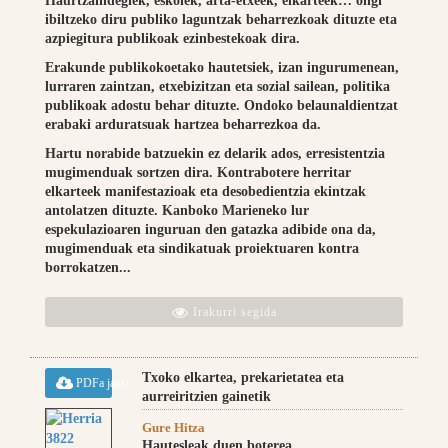
Haurtzaindegiek, eskolek, arta-etxeek, elkarteek… ongi
ibiltzeko diru publiko laguntzak beharrezkoak dituzte eta
azpiegitura publikoak ezinbestekoak dira.
Erakunde publikokoetako hautetsiek, izan ingurumenean,
lurraren zaintzan, etxebizitzan eta sozial sailean, politika
publikoak adostu behar dituzte. Ondoko belaunaldientzat
erabaki arduratsuak hartzea beharrezkoa da.
Hartu norabide batzuekin ez delarik ados, erresistentzia
mugimenduak sortzen dira. Kontrabotere herritar
elkarteek manifestazioak eta desobedientzia ekintzak
antolatzen dituzte. Kanboko Marieneko lur
espekulazioaren inguruan den gatazka adibide ona da,
mugimenduak eta sindikatuak proiektuaren kontra
borrokatzen...
Irakurri segida
Txoko elkartea, prekarietatea eta
PDFa jaitsi
aurreiritzien gainetik
Gure Hitza
Hautesleak duen boterea