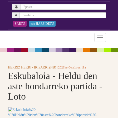
SARTU
edo HARPIDETU
HERRIZ HERRI - IRISARRI (NB)
| 2026ko Otsailaren 19a
Eskubaloia - Heldu den
aste hondarreko partida -
Loto