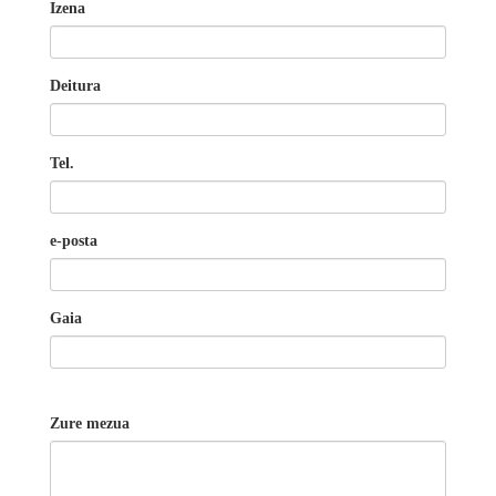
Izena
Deitura
Tel.
e-posta
Gaia
Zure mezua