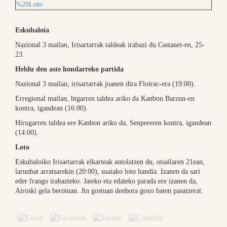
Eskubaloia
Nazional 3 mailan, Irisartarrak taldeak irabazi du Castanet-en, 25-
23.
Heldu den aste hondarreko partida
Nazional 3 mailan, irisartarrak joanen dira Floirac-era (19:00).
Erregional mailan, bigarren taldea ariko da Kanbon Barzun-en
kontra, igandean (16:00).
Hirugarren taldea ere Kanbon ariko da, Senpereren kontra, igandean
(14:00).
Loto
Eskubaloiko Irisartarrak elkarteak antolatzen du, otsailaren 21ean,
larunbat arratsarekin (20:00), usaiako loto handia. Izanen da sari
eder frango irabazteko. Jateko eta edateko parada ere izanen da,
Airoski gela berotuan. Jin gostuan denbora goxo baten pasatzerat.