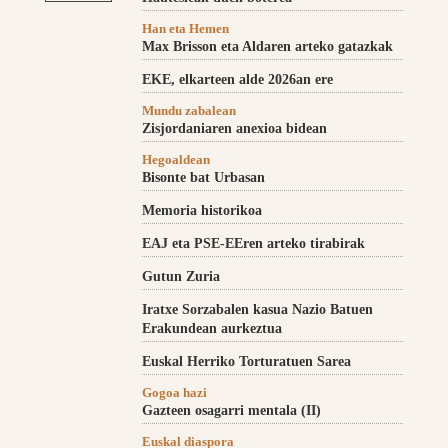
Han eta Hemen
Max Brisson eta Aldaren arteko gatazkak
EKE, elkarteen alde 2026an ere
Mundu zabalean
Zisjordaniaren anexioa bidean
Hegoaldean
Bisonte bat Urbasan
Memoria historikoa
EAJ eta PSE-EEren arteko tirabirak
Gutun Zuria
Iratxe Sorzabalen kasua Nazio Batuen
Erakundean aurkeztua
Euskal Herriko Torturatuen Sarea
Gogoa hazi
Gazteen osagarri mentala (II)
Euskal diaspora