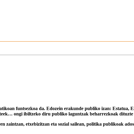
ratikoan funtsezkoa da. Edozein erakunde publiko izan: Estatua,
rteek… ongi ibiltzeko diru publiko laguntzak beharrezkoak dituzte
 zaintzan, etxebizitzan eta sozial sailean, politika publikoak ad