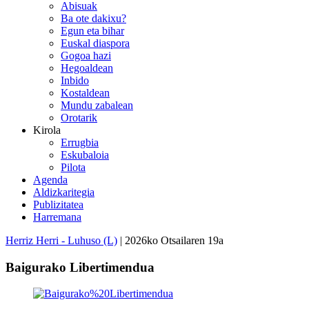
Abisuak
Ba ote dakixu?
Egun eta bihar
Euskal diaspora
Gogoa hazi
Hegoaldean
Inbido
Kostaldean
Mundu zabalean
Orotarik
Kirola
Errugbia
Eskubaloia
Pilota
Agenda
Aldizkaritegia
Publizitatea
Harremana
Herriz Herri - Luhuso (L)
| 2026ko Otsailaren 19a
Baigurako Libertimendua