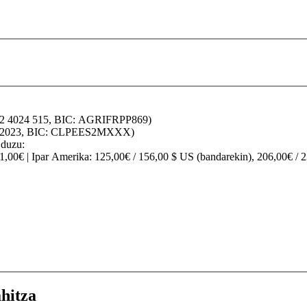
32 4024 515, BIC: AGRIFRPP869)
70 2023, BIC: CLPEES2MXXX)
 duzu:
91,00€ |
Ipar Amerika
: 125,00€ / 156,00 $ US (bandarekin), 206,00€ / 
hitza