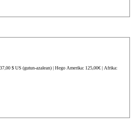
237,00 $ US (gutun-azalean) |
Hego Amerika
: 125,00€ |
Afrika
: