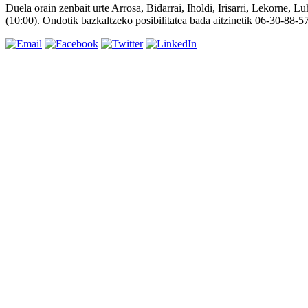
Duela orain zenbait urte Arrosa, Bidarrai, Iholdi, Irisarri, Lekorne,
(10:00). Ondotik bazkaltzeko posibilitatea bada aitzinetik 06-30-88-5