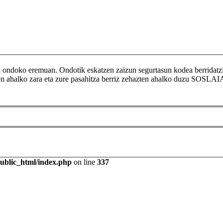
ikoa ondoko eremuan. Ondotik eskatzen zaizun segurtasun kodea berr
tzen ahalko zara eta zure pasahitza berriz zehazten ahalko duzu SOSLAI
public_html/index.php
on line
337