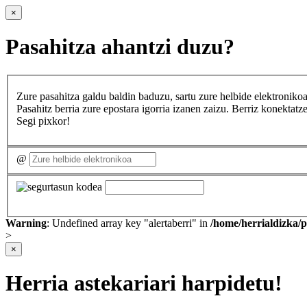
×
Pasahitza ahantzi duzu?
Zure pasahitza galdu baldin baduzu, sartu zure helbide elektron
Pasahitz berria zure epostara igorria izanen zaizu. Berriz konekta
Segi pixkor!
@
Warning
: Undefined array key "alertaberri" in
/home/herrialdizka/
>
×
Herria astekariari harpidetu!