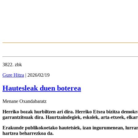
3822
. zbk
Gure Hitza
| 2026/02/19
Hautesleak duen boterea
Menane Oxandabaratz
Herriko bozak hurbiltzen ari dira. Herriko Etxea bizitza demok
garrantzitsuak dira. Haurtzaindegiek, eskolek, arta-etxeek, elka
Erakunde publikokoetako hautetsiek, izan ingurumenean, lurraren
hartzea beharrezkoa da.