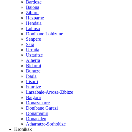
Bardoze
Baiona
Ziburu
Hazparne
Hendaia
Luhuso
Donibane Lohizune
Senpere
Sara
Urruña
Uztaritze
Aiherra
Bidarrai
Bunuze
Ibarla
Irisarri
Izturitze
Larzabale-Arroze-Zibitze
Baigorri
Donazaharre
Donibane Garazi
Donamartiri
Donapaleu
Atharratze-Sorholüze
Kronikak