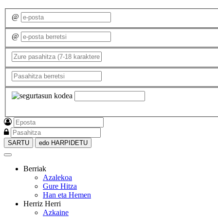
@
@
SARTU
edo HARPIDETU
Berriak
Azalekoa
Gure Hitza
Han eta Hemen
Herriz Herri
Azkaine