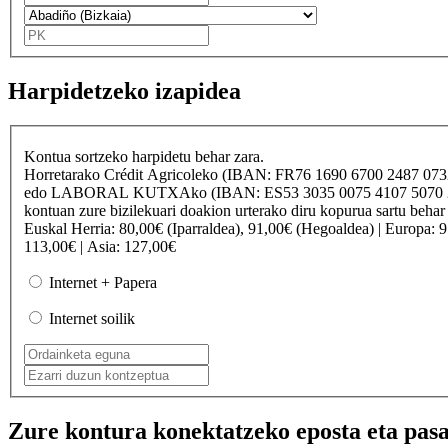
Harpidetzeko izapidea
Kontua sortzeko harpidetu behar zara.
Horretarako
Crédit Agricole
ko (IBAN: FR76 1690 6700 2487 07
edo
LABORAL KUTXA
ko (IBAN: ES53 3035 0075 4107 50
kontuan zure bizilekuari doakion urterako diru kopurua sartu behar
Euskal Herria
: 80,00€ (Iparraldea), 91,00€ (Hegoaldea) |
Europa
: 
113,00€ |
Asia
: 127,00€
Internet + Papera
Internet soilik
Zure kontura konektatzeko eposta eta pasa