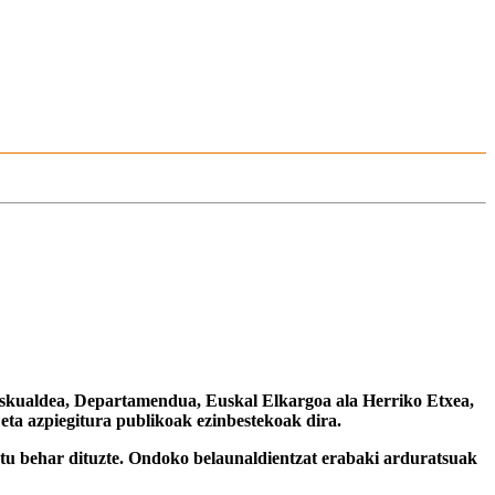
 Eskualdea, Departamendua, Euskal Elkargoa ala Herriko Etxea,
 eta azpiegitura publikoak ezinbestekoak dira.
ostu behar dituzte. Ondoko belaunaldientzat erabaki arduratsuak