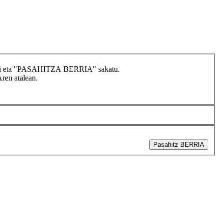
idatzi eta "PASAHITZA BERRIA" sakatu.
Aren atalean.
Pasahitz BERRIA