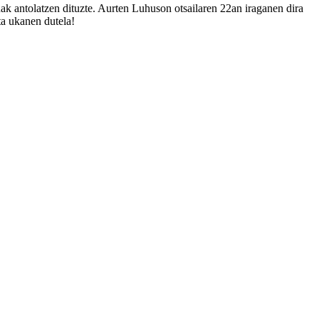
uak antolatzen dituzte. Aurten Luhuson otsailaren 22an iraganen dira
ta ukanen dutela!