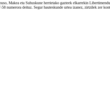
 Luhuso, Makea eta Suhuskune herrietako gazteek elkarrekin Libertimend
7-58 numerora deituz. Segur hauteskunde urtea izanez, zirtzilek zer kon