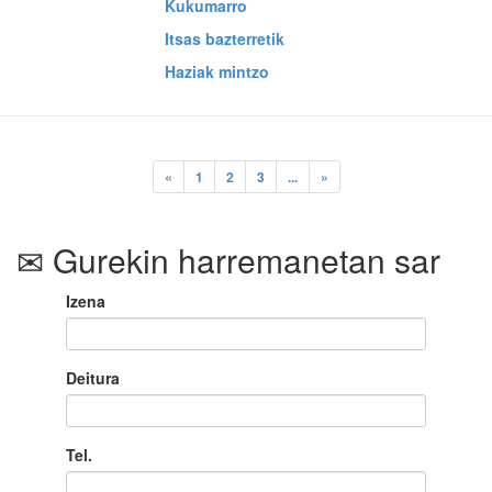
Kukumarro
Itsas bazterretik
Haziak mintzo
«
1
2
3
...
»
Gurekin harremanetan sar
Izena
Deitura
Tel.