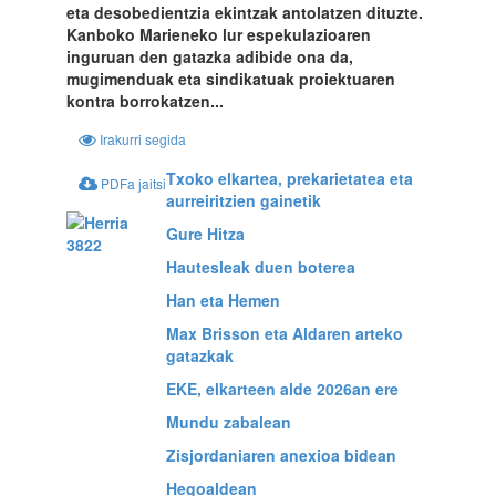
eta desobedientzia ekintzak antolatzen dituzte.
Kanboko Marieneko lur espekulazioaren
inguruan den gatazka adibide ona da,
mugimenduak eta sindikatuak proiektuaren
kontra borrokatzen...
Irakurri segida
Txoko elkartea, prekarietatea eta
PDFa jaitsi
aurreiritzien gainetik
Gure Hitza
Hautesleak duen boterea
Han eta Hemen
Max Brisson eta Aldaren arteko
gatazkak
EKE, elkarteen alde 2026an ere
Mundu zabalean
Zisjordaniaren anexioa bidean
Hegoaldean