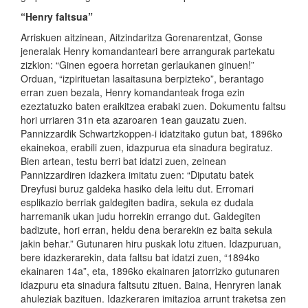
“Henry faltsua”
Arriskuen aitzinean, Aitzindaritza Gorenarentzat, Gonse
jeneralak Henry komandanteari bere arrangurak partekatu
zizkion: “Ginen egoera horretan gerlaukanen ginuen!”
Orduan, “izpirituetan lasaitasuna berpizteko”, berantago
erran zuen bezala, Henry komandanteak froga ezin
ezeztatuzko baten eraikitzea erabaki zuen. Dokumentu faltsu
hori urriaren 31n eta azaroaren 1ean gauzatu zuen.
Pannizzardik Schwartzkoppen-i idatzitako gutun bat, 1896ko
ekainekoa, erabili zuen, idazpurua eta sinadura begiratuz.
Bien artean, testu berri bat idatzi zuen, zeinean
Pannizzardiren idazkera imitatu zuen: “Diputatu batek
Dreyfusi buruz galdeka hasiko dela leitu dut. Erromari
esplikazio berriak galdegiten badira, sekula ez dudala
harremanik ukan judu horrekin errango dut. Galdegiten
badizute, hori erran, heldu dena berarekin ez baita sekula
jakin behar.” Gutunaren hiru puskak lotu zituen. Idazpuruan,
bere idazkerarekin, data faltsu bat idatzi zuen, “1894ko
ekainaren 14a”, eta, 1896ko ekainaren jatorrizko gutunaren
idazpuru eta sinadura faltsutu zituen. Baina, Henryren lanak
ahuleziak bazituen. Idazkeraren imitazioa arrunt traketsa zen