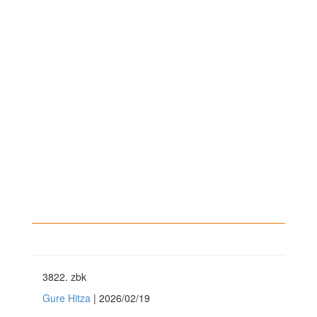
3822
. zbk
Gure Hitza
| 2026/02/19