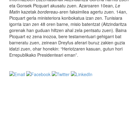
eta Gonsek Picquart akusatu zuen. Azaroaren 10ean,
Le
Matin
kazetak
bordereau
-aren faksimilea agertu zuen. 14an,
Picquart gerla ministeriora konbokatua izan zen. Tunisiara
igorria izan zen 48 oren barne, misio batentzat (Aitzindaritza
gorenak han guduan hiltzen ahal zela pentsatu zuen). Baina
Picquart ez zena inozoa, bere testamentuari gehigarri bat
barneratu zuen, zeinean Dreyfus aferari buruz zakien guzia
idatzi zuen, ohar honekin: “Heriotzaren kasuan, gutun hori
Errepublikako Presidenteari eman”.