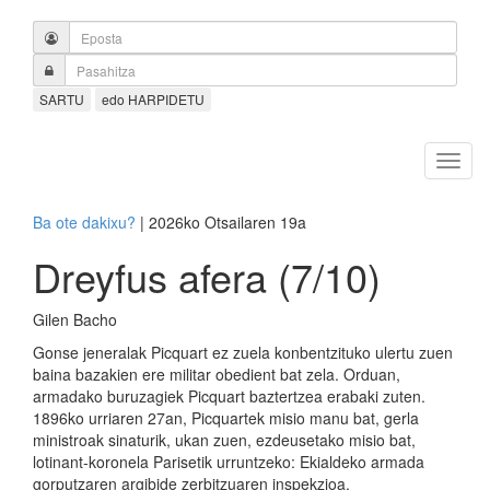
SARTU
edo HARPIDETU
Ba ote dakixu?
| 2026ko Otsailaren 19a
Dreyfus afera (7/10)
Gilen Bacho
Gonse jeneralak Picquart ez zuela konbentzituko ulertu zuen
baina bazakien ere militar obedient bat zela. Orduan,
armadako buruzagiek Picquart baztertzea erabaki zuten.
1896ko urriaren 27an, Picquartek misio manu bat, gerla
ministroak sinaturik, ukan zuen, ezdeusetako misio bat,
lotinant-koronela Parisetik urruntzeko: Ekialdeko armada
gorputzaren argibide zerbitzuaren inspekzioa.