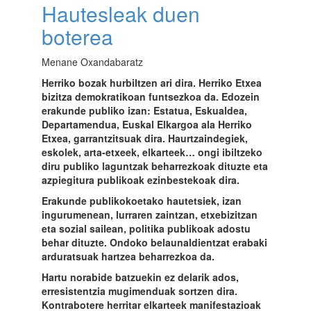
Hautesleak duen
boterea
Menane Oxandabaratz
Herriko bozak hurbiltzen ari dira. Herriko Etxea
bizitza demokratikoan funtsezkoa da. Edozein
erakunde publiko izan: Estatua, Eskualdea,
Departamendua, Euskal Elkargoa ala Herriko
Etxea, garrantzitsuak dira. Haurtzaindegiek,
eskolek, arta-etxeek, elkarteek… ongi ibiltzeko
diru publiko laguntzak beharrezkoak dituzte eta
azpiegitura publikoak ezinbestekoak dira.
Erakunde publikokoetako hautetsiek, izan
ingurumenean, lurraren zaintzan, etxebizitzan
eta sozial sailean, politika publikoak adostu
behar dituzte. Ondoko belaunaldientzat erabaki
arduratsuak hartzea beharrezkoa da.
Hartu norabide batzuekin ez delarik ados,
erresistentzia mugimenduak sortzen dira.
Kontrabotere herritar elkarteek manifestazioak