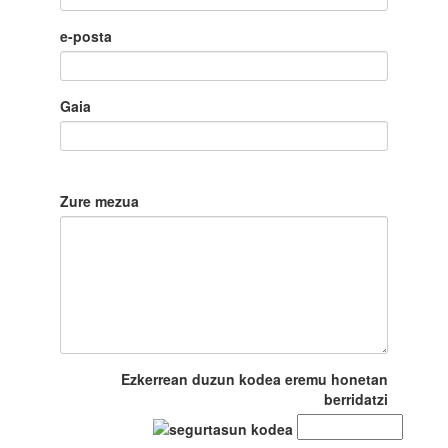
e-posta
Gaia
Zure mezua
Ezkerrean duzun kodea eremu honetan
berridatzi