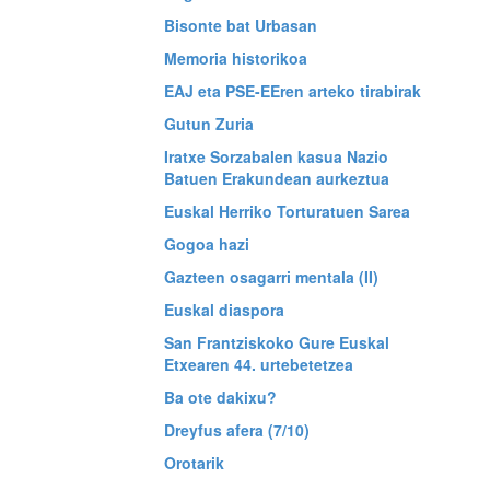
Bisonte bat Urbasan
Memoria historikoa
EAJ eta PSE-EEren arteko tirabirak
Gutun Zuria
Iratxe Sorzabalen kasua Nazio
Batuen Erakundean aurkeztua
Euskal Herriko Torturatuen Sarea
Gogoa hazi
Gazteen osagarri mentala (II)
Euskal diaspora
San Frantziskoko Gure Euskal
Etxearen 44. urtebetetzea
Ba ote dakixu?
Dreyfus afera (7/10)
Orotarik