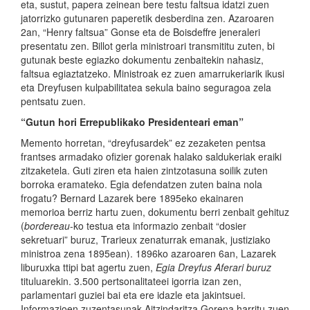
eta, sustut, papera zeinean bere testu faltsua idatzi zuen
jatorrizko gutunaren paperetik desberdina zen. Azaroaren
2an, “Henry faltsua” Gonse eta de Boisdeffre jeneraleri
presentatu zen. Billot gerla ministroari transmititu zuten, bi
gutunak beste egiazko dokumentu zenbaitekin nahasiz,
faltsua egiaztatzeko. Ministroak ez zuen amarrukeriarik ikusi
eta Dreyfusen kulpabilitatea sekula baino seguragoa zela
pentsatu zuen.
“Gutun hori Errepublikako Presidenteari eman”
Memento horretan, “dreyfusardek” ez zezaketen pentsa
frantses armadako ofizier gorenak halako saldukeriak eraiki
zitzaketela. Guti ziren eta haien zintzotasuna soilik zuten
borroka eramateko. Egia defendatzen zuten baina nola
frogatu? Bernard Lazarek bere 1895eko ekainaren
memorioa berriz hartu zuen, dokumentu berri zenbait gehituz
(
bordereau
-ko testua eta informazio zenbait “dosier
sekretuari” buruz, Trarieux zenaturrak emanak, justiziako
ministroa zena 1895ean). 1896ko azaroaren 6an, Lazarek
liburuxka ttipi bat agertu zuen,
Egia Dreyfus Aferari buruz
tituluarekin. 3.500 pertsonalitateei igorria izan zen,
parlamentari guziei bai eta ere idazle eta jakintsuei.
Informazioen zuzentasunak Aitzindaritza Gorena harritu zuen