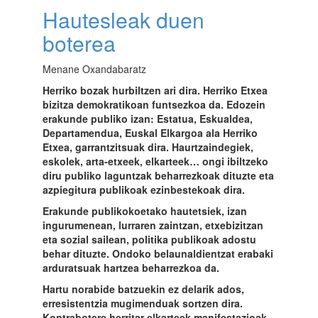
Hautesleak duen
boterea
Menane Oxandabaratz
Herriko bozak hurbiltzen ari dira. Herriko Etxea
bizitza demokratikoan funtsezkoa da. Edozein
erakunde publiko izan: Estatua, Eskualdea,
Departamendua, Euskal Elkargoa ala Herriko
Etxea, garrantzitsuak dira. Haurtzaindegiek,
eskolek, arta-etxeek, elkarteek… ongi ibiltzeko
diru publiko laguntzak beharrezkoak dituzte eta
azpiegitura publikoak ezinbestekoak dira.
Erakunde publikokoetako hautetsiek, izan
ingurumenean, lurraren zaintzan, etxebizitzan
eta sozial sailean, politika publikoak adostu
behar dituzte. Ondoko belaunaldientzat erabaki
arduratsuak hartzea beharrezkoa da.
Hartu norabide batzuekin ez delarik ados,
erresistentzia mugimenduak sortzen dira.
Kontrabotere herritar elkarteek manifestazioak