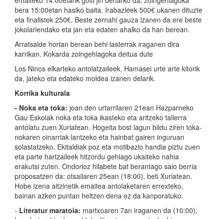
emaiteko 14:00etarik goiti jin beharko da, zoingehiagoka
bera 15:00etan hasiko baita. Irabazleek 500€ ukanen dituzte
eta finalistek 250€. Beste zernahi gauza izanen da ere beste
jokolariendako eta jan eta edaten ahalko da han berean.
Arratsalde hortan berean behi lasterrak iraganen dira
karrikan. Kokarda zoingehiagoka deitua dute
Los Ninos elkarteko antolatzaileek. Hamasei urte arte kitorik
da, jateko eta edateko moldea izanen delarik.
Korrika kulturala
- Noka eta toka:
joan den urtarrilaren 21ean Hazparneko
Gau Eskolak noka eta toka ikasteko eta aritzeko tailerra
antolatu zuen Xuriatean. Hogeita bost lagun bildu ziren toka-
nokaren oinarriak lantzeko eta hainbat gairen inguruan
solastatzeko. Ekitaldiak poz eta motibazio handia piztu zuen
eta parte hartzaileek hitzordu gehiago ukaiteko nahia
erakutsi zuten. Ondorioz hilabete bat berantago saio berria
proposatzen da: otsailaren 25ean (18:00), beti Xuriatean.
Hobe izena aitzinetik emaitea antolaketaren errexteko,
bainan azken puntan heltzen dena ez da kanporatuko.
-
Literatur maratoia:
martxoaren 7an iraganen da (10:00),