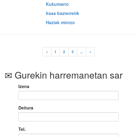
Kukumarro
Itsas bazterretik
Haziak mintzo
«
1
2
3
...
»
Gurekin harremanetan sar
Izena
Deitura
Tel.