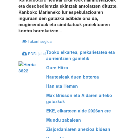
eta desobedientzia ekintzak antolatzen dituzte.
Kanboko Marieneko lur espekulazioaren
inguruan den gatazka adibide ona da,
mugimenduak eta sindikatuak proiektuaren
kontra borrokatzen...
Irakurri segida
Txoko elkartea, prekarietatea eta
PDFa jaitsi
aurreiritzien gainetik
Gure Hitza
Hautesleak duen boterea
Han eta Hemen
Max Brisson eta Aldaren arteko
gatazkak
EKE, elkarteen alde 2026an ere
Mundu zabalean
Zisjordaniaren anexioa bidean