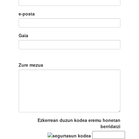
e-posta
Gaia
Zure mezua
Ezkerrean duzun kodea eremu honetan
berridatzi