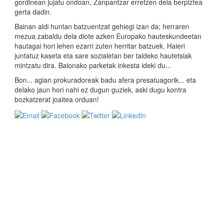
gordinean jujatu ondoan, Zanpantzar erretzen dela berpiztea
gerta dadin.
Bainan aldi huntan batzuentzat gehiegi izan da; herraren
mezua zabaldu dela diote azken Europako hauteskundeetan
hautagai hori lehen ezarri zuten herritar batzuek. Haieri
juntatuz kaseta eta sare sozialetan ber taldeko hautetsiak
mintzatu dira. Baionako parketak inkesta ideki du...
Bon... agian prokuradoreak badu afera presatuagorik... eta
delako jaun hori nahi ez dugun guziek, aski dugu kontra
bozkatzerat joaitea orduan!