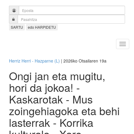
SARTU
edo HARPIDETU
Herriz Herri - Hazparne (L)
| 2026ko Otsailaren 19a
Ongi jan eta mugitu,
hori da jokoa! -
Kaskarotak - Mus
zoingehiagoka eta behi
lasterrak - Korrika
kulturala - Xare