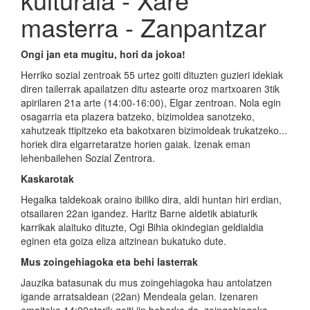
masterra - Zanpantzar
Ongi jan eta mugitu, hori da jokoa!
Herriko sozial zentroak 55 urtez goiti dituzten guzieri idekiak
diren tailerrak apailatzen ditu astearte oroz martxoaren 3tik
apirilaren 21a arte (14:00-16:00), Elgar zentroan. Nola egin
osagarria eta plazera batzeko, bizimoldea sanotzeko,
xahutzeak ttipitzeko eta bakotxaren bizimoldeak trukatzeko...
horiek dira elgarretaratze horien gaiak. Izenak eman
lehenbailehen Sozial Zentrora.
Kaskarotak
Hegalka taldekoak oraino ibiliko dira, aldi huntan hiri erdian,
otsailaren 22an igandez. Haritz Barne aldetik abiaturik
karrikak alaituko dituzte, Ogi Bihia okindegian geldialdia
eginen eta goiza eliza aitzinean bukatuko dute.
Mus zoingehiagoka eta behi lasterrak
Jauzika batasunak du mus zoingehiagoka hau antolatzen
igande arratsaldean (22an) Mendeala gelan. Izenaren