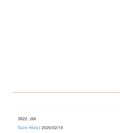
3822
. zbk
Gure Hitza
| 2026/02/19