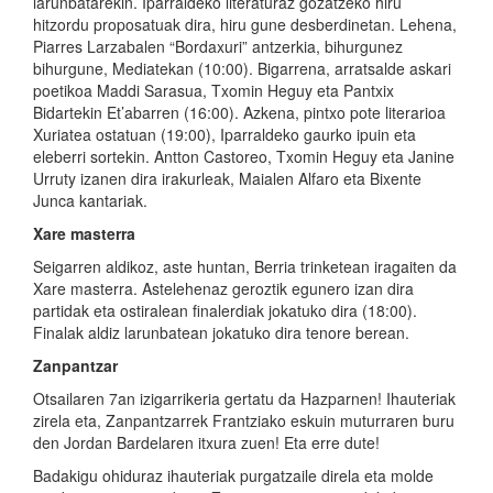
larunbatarekin. Iparraldeko literaturaz gozatzeko hiru
hitzordu proposatuak dira, hiru gune desberdinetan. Lehena,
Piarres Larzabalen “Bordaxuri” antzerkia, bihurgunez
bihurgune, Mediatekan (10:00). Bigarrena, arratsalde askari
poetikoa Maddi Sarasua, Txomin Heguy eta Pantxix
Bidartekin Et’abarren (16:00). Azkena, pintxo pote literarioa
Xuriatea ostatuan (19:00), Iparraldeko gaurko ipuin eta
eleberri sortekin. Antton Castoreo, Txomin Heguy eta Janine
Urruty izanen dira irakurleak, Maialen Alfaro eta Bixente
Junca kantariak.
Xare masterra
Seigarren aldikoz, aste huntan, Berria trinketean iragaiten da
Xare masterra. Astelehenaz geroztik egunero izan dira
partidak eta ostiralean finalerdiak jokatuko dira (18:00).
Finalak aldiz larunbatean jokatuko dira tenore berean.
Zanpantzar
Otsailaren 7an izigarrikeria gertatu da Hazparnen! Ihauteriak
zirela eta, Zanpantzarrek Frantziako eskuin muturraren buru
den Jordan Bardelaren itxura zuen! Eta erre dute!
Badakigu ohiduraz ihauteriak purgatzaile direla eta molde