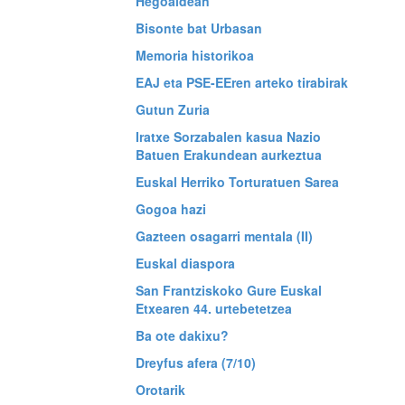
Hegoaldean
Bisonte bat Urbasan
Memoria historikoa
EAJ eta PSE-EEren arteko tirabirak
Gutun Zuria
Iratxe Sorzabalen kasua Nazio
Batuen Erakundean aurkeztua
Euskal Herriko Torturatuen Sarea
Gogoa hazi
Gazteen osagarri mentala (II)
Euskal diaspora
San Frantziskoko Gure Euskal
Etxearen 44. urtebetetzea
Ba ote dakixu?
Dreyfus afera (7/10)
Orotarik