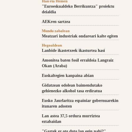
Han eta Hemen
"Euroeskualdeko Berrikuntza" proiektu
deialdia
AEKren sartzea
Mundu zabalean
Meatzari industriak ondareari kalte egiten
Hegoaldean
Lanbide ikastetxeek ikasturtea hasi
Amonitea baten fosil erraldoia Langraiz
Okan (Araba)
Euskaltegien kanpaina abian
Gidatzean odolean baimendutako
gehienezko alkohol tasa erdiratua
Eusko Jaurlaritza espainiar gobernuarekin
itunaren adosten
Lan astea 37,5 ordura murriztea
eztabaidan
"Gaztek ez ote dute lan egin nahi?"