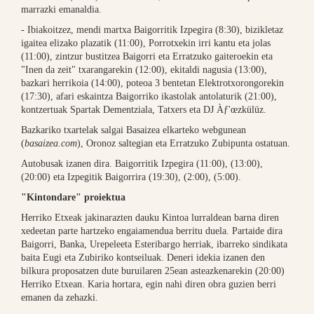
marrazki emanaldia.
- Ibiakoitzez, mendi martxa Baigorritik Izpegira (8:30), bizikletaz
igaitea elizako plazatik (11:00), Porrotxekin irri kantu eta jolas
(11:00), zintzur bustitzea Baigorri eta Erratzuko gaiteroekin eta
"Inen da zeit" txarangarekin (12:00), ekitaldi nagusia (13:00),
bazkari herrikoia (14:00), poteoa 3 bentetan Elektrotxorongorekin
(17:30), afari eskaintza Baigorriko ikastolak antolaturik (21:00),
kontzertuak Spartak Dementziala, Tatxers eta DJ Àƒ'œzkülüz.
Bazkariko txartelak salgai Basaizea elkarteko webgunean
(
basaizea.com
), Oronoz saltegian eta Erratzuko Zubipunta ostatuan.
Autobusak izanen dira. Baigorritik Izpegira (11:00), (13:00),
(20:00) eta Izpegitik Baigorrira (19:30), (2:00), (5:00).
"Kintondare" proiektua
Herriko Etxeak jakinarazten dauku Kintoa lurraldean barna diren
xedeetan parte hartzeko engaiamendua berritu duela. Partaide dira
Baigorri, Banka, Urepeleeta Esteribargo herriak, ibarreko sindikata
baita Eugi eta Zubiriko kontseiluak. Deneri idekia izanen den
bilkura proposatzen dute buruilaren 25ean asteazkenarekin (20:00)
Herriko Etxean. Karia hortara, egin nahi diren obra guzien berri
emanen da zehazki.