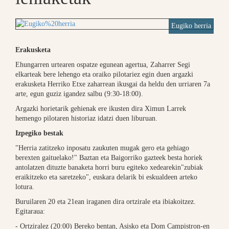
Eugiko herria
Erakusketa
Ehungarren urtearen ospatze egunean agertua, Zaharrer Segi
elkarteak bere lehengo eta oraiko pilotariez egin duen argazki
erakusketa Herriko Etxe zaharrean ikusgai da heldu den urriaren 7a
arte, egun guziz igandez salbu (9:30-18:00).
Argazki horietarik gehienak ere ikusten dira Ximun Larrek
hemengo pilotaren historiaz idatzi duen liburuan.
Izpegiko bestak
"Herria zatitzeko inposatu zaukuten mugak gero eta gehiago
berexten gaituelako!" Baztan eta Baigorriko gazteek besta horiek
antolatzen dituzte banaketa horri buru egiteko xedearekin"zubiak
eraikitzeko eta saretzeko", euskara delarik bi eskualdeen arteko
lotura.
Buruilaren 20 eta 21ean iraganen dira ortzirale eta ibiakoitzez.
Egitaraua:
- Ortziralez (20:00) Bereko bentan, Asisko eta Dom Campistron-en