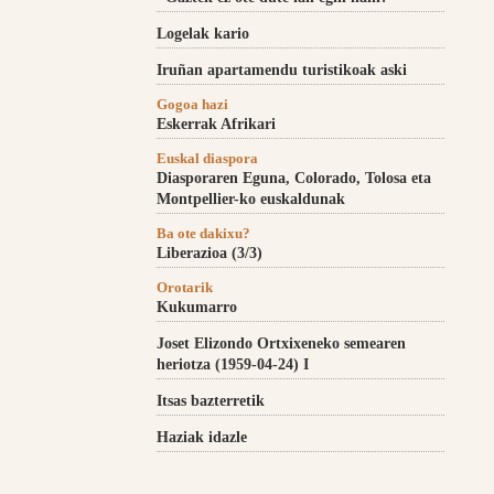
Logelak kario
Iruñan apartamendu turistikoak aski
Gogoa hazi
Eskerrak Afrikari
Euskal diaspora
Diasporaren Eguna, Colorado, Tolosa eta
Montpellier-ko euskaldunak
Ba ote dakixu?
Liberazioa (3/3)
Orotarik
Kukumarro
Joset Elizondo Ortxixeneko semearen
heriotza (1959-04-24) I
Itsas bazterretik
Haziak idazle