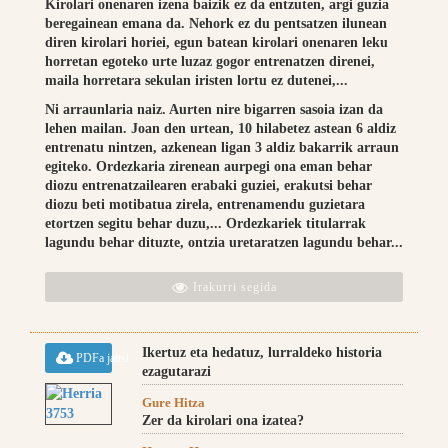
Kirolari onenaren izena baizik ez da entzuten, argi guzia
beregainean emana da. Nehork ez du pentsatzen ilunean
diren kirolari horiei, egun batean kirolari onenaren leku
horretan egoteko urte luzaz gogor entrenatzen direnei,
maila horretara sekulan iristen lortu ez dutenei,...
Ni arraunlaria naiz. Aurten nire bigarren sasoia izan da
lehen mailan. Joan den urtean, 10 hilabetez astean 6 aldiz
entrenatu nintzen, azkenean ligan 3 aldiz bakarrik arraun
egiteko. Ordezkaria zirenean aurpegi ona eman behar
diozu entrenatzailearen erabaki guziei, erakutsi behar
diozu beti motibatua zirela, entrenamendu guzietara
etortzen segitu behar duzu,... Ordezkariek titularrak
lagundu behar dituzte, ontzia uretaratzen lagundu behar...
Irakurri segida
Ikertuz eta hedatuz, lurraldeko historia
PDFa jaitsi
ezagutarazi
Gure Hitza
Zer da kirolari ona izatea?