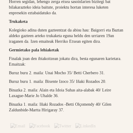
Horren segidan, lehengo zerga etxea sasoinlarien bizitegi bat
bilakarazteko ideia baitute, proiektu hortan interesa luketen
enpresekin eztabaidatuko da.
Trukaketa
Kolegioko adina duten gazteentzat da abisu hau: Baigorri eta Baztan
aldeko gazteen arteko trukaketa eguna heldu den urriaren 19an
iraganen da. Izen emaiteak Herriko Etxean egiten dira.
Germietako pala lehiaketak
Finalak joan den ibiakoitzean jokatu dira, besta egunaren karietara.
Emaitzak:
Buruz buru 2. maila: Unai Mocho 35/ Betti Cherbero 31.
Buruz buru 1. maila: Bixente Izoco 35/ Iñaki Rozados 20.
Binazka 2. maila: Alain eta Idoia Suhas aita-alabak 40/ Leire
Laxague-Marie Jo Uhalde 36.
Binazka 1. maila: Iñaki Rozados -Betti Olçomendy 40/ Gilen
Zaldunbide-Martta Hirigaray 37.