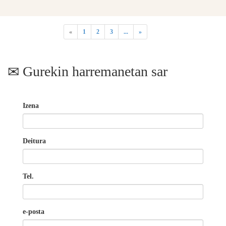
«
1
2
3
...
»
Gurekin harremanetan sar
Izena
Deitura
Tel.
e-posta