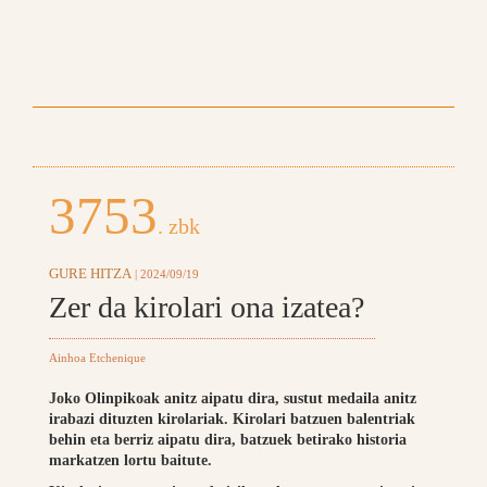
3753
. zbk
GURE HITZA
| 2024/09/19
Zer da kirolari ona izatea?
Ainhoa Etchenique
Joko Olinpikoak anitz aipatu dira, sustut medaila anitz
irabazi dituzten kirolariak. Kirolari batzuen balentriak
behin eta berriz aipatu dira, batzuek betirako historia
markatzen lortu baitute.