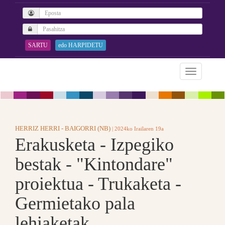
SARTU
edo HARPIDETU
HERRIZ HERRI - BAIGORRI (NB)
| 2024ko Irailaren 19a
Erakusketa - Izpegiko
bestak - "Kintondare"
proiektua - Trukaketa -
Germietako pala
lehiaketak