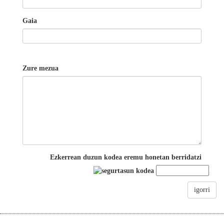
Gaia
Zure mezua
Ezkerrean duzun kodea eremu honetan berridatzi
igorri