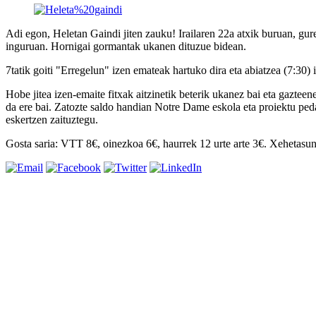
Adi egon, Heletan Gaindi jiten zauku! Irailaren 22a atxik buruan, gu
inguruan. Hornigai gormantak ukanen dituzue bidean.
7tatik goiti "Erregelun" izen emateak hartuko dira eta abiatzea (7:30)
Hobe jitea izen-emaite fitxak aitzinetik beterik ukanez bai eta gazt
da ere bai. Zatozte saldo handian Notre Dame eskola eta proiektu ped
eskertzen zaituztegu.
Gosta saria: VTT 8€, oinezkoa 6€, haurrek 12 urte arte 3€. Xehetasu