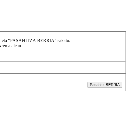
idatzi eta "PASAHITZA BERRIA" sakatu.
Aren atalean.
Pasahitz BERRIA