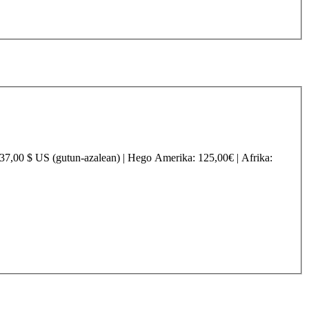
237,00 $ US (gutun-azalean) |
Hego Amerika
: 125,00€ |
Afrika
: