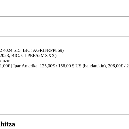
32 4024 515, BIC: AGRIFRPP869)
70 2023, BIC: CLPEES2MXXX)
 duzu:
91,00€ |
Ipar Amerika
: 125,00€ / 156,00 $ US (bandarekin), 206,00€ / 
hitza