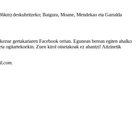
eta 36km) deskubritzeko; Baigura, Moane, Mendekao eta Garralda
zakezue gertakariaren Facebook orrian. Egunean berean egiten ahalko
a ogitartekoekin. Zuen kirol oinetakoak ez ahantzi! Aitzinetik
l.com.