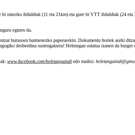
re bi oinezko ibilaldiak (11 eta 21km) eta gure bi VTT ibilaldiak (24 
 inguru eginen da.
eenentzat burasoen baimenezko paperarekin. Dokumentu horiek aurki dit
agogiko desberdina sustengatzera! Helmugan ostatua izanen da burger et
nak:
www.facebook.com/heletangaindi
edo mailez:
heletangaindi@gmai