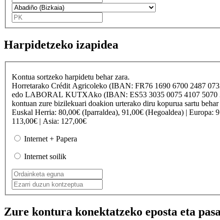
Harpidetzeko izapidea
Kontua sortzeko harpidetu behar zara.
Horretarako
Crédit Agricole
ko (IBAN: FR76 1690 6700 2487 07
edo
LABORAL KUTXA
ko (IBAN: ES53 3035 0075 4107 50
kontuan zure bizilekuari doakion urterako diru kopurua sartu behar
Euskal Herria
: 80,00€ (Iparraldea), 91,00€ (Hegoaldea) |
Europa
: 
113,00€ |
Asia
: 127,00€
Internet + Papera
Internet soilik
Zure kontura konektatzeko eposta eta pasa