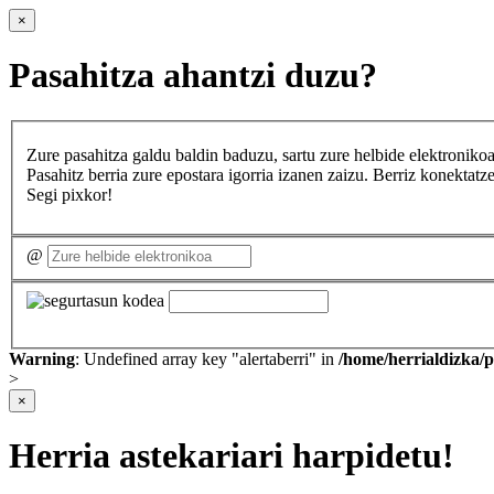
×
Pasahitza ahantzi duzu?
Zure pasahitza galdu baldin baduzu, sartu zure helbide elektron
Pasahitz berria zure epostara igorria izanen zaizu. Berriz konekta
Segi pixkor!
@
Warning
: Undefined array key "alertaberri" in
/home/herrialdizka/
>
×
Herria astekariari harpidetu!