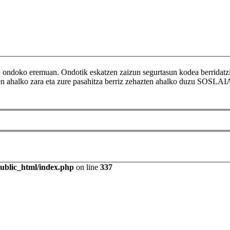
ikoa ondoko eremuan. Ondotik eskatzen zaizun segurtasun kodea berr
tzen ahalko zara eta zure pasahitza berriz zehazten ahalko duzu SOSLAI
public_html/index.php
on line
337