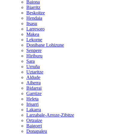
Baiona
Biarritz
Beskoitze
Hendaia
Itsasu
Larresoro
Makea
Lekorne
Donibane Lohizune
Senpere
Hiriburu
Sara
Urruña
Uztaritze
Aldude
Aiherra
Bidarrai
Garrüze
Heleta
Irisarri
Lakarra
Larzabale-Arroze-Zibitze
Ortzaize
Baigorri
Donapaleu