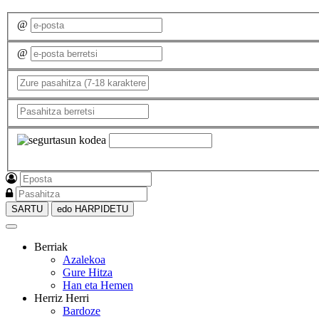
@
@
SARTU
edo HARPIDETU
Berriak
Azalekoa
Gure Hitza
Han eta Hemen
Herriz Herri
Bardoze