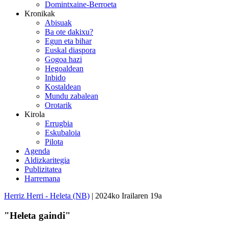
Domintxaine-Berroeta
Kronikak
Abisuak
Ba ote dakixu?
Egun eta bihar
Euskal diaspora
Gogoa hazi
Hegoaldean
Inbido
Kostaldean
Mundu zabalean
Orotarik
Kirola
Errugbia
Eskubaloia
Pilota
Agenda
Aldizkaritegia
Publizitatea
Harremana
Herriz Herri - Heleta (NB)
| 2024ko Irailaren 19a
"Heleta gaindi"