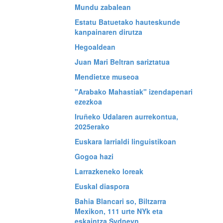
Mundu zabalean
Estatu Batuetako hauteskunde
kanpainaren dirutza
Hegoaldean
Juan Mari Beltran sariztatua
Mendietxe museoa
"Arabako Mahastiak" izendapenari
ezezkoa
Iruñeko Udalaren aurrekontua,
2025erako
Euskara larrialdi linguistikoan
Gogoa hazi
Larrazkeneko loreak
Euskal diaspora
Bahia Blancari so, Biltzarra
Mexikon, 111 urte NYk eta
eskaintza Sydneyn