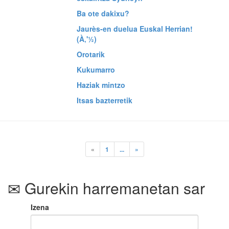
Ba ote dakixu?
Jaurès-en duelua Euskal Herrian!
(À‚'½)
Orotarik
Kukumarro
Haziak mintzo
Itsas bazterretik
«
1
...
»
Gurekin harremanetan sar
Izena