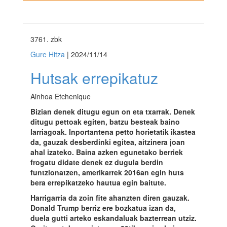
3761
. zbk
Gure Hitza
| 2024/11/14
Hutsak errepikatuz
Ainhoa Etchenique
Bizian denek ditugu egun on eta txarrak. Denek
ditugu pettoak egiten, batzu besteak baino
larriagoak. Inportantena petto horietatik ikastea
da, gauzak desberdinki egitea, aitzinera joan
ahal izateko. Baina azken egunetako berriek
frogatu didate denek ez dugula berdin
funtzionatzen, amerikarrek 2016an egin huts
bera errepikatzeko hautua egin baitute.
Harrigarria da zoin fite ahanzten diren gauzak.
Donald Trump berriz ere bozkatua izan da,
duela gutti arteko eskandaluak bazterrean utziz.