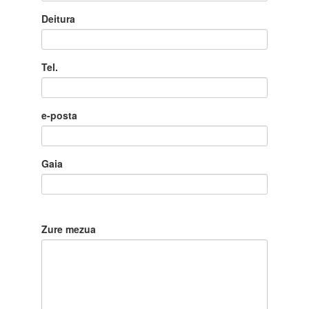
Deitura
Tel.
e-posta
Gaia
Zure mezua