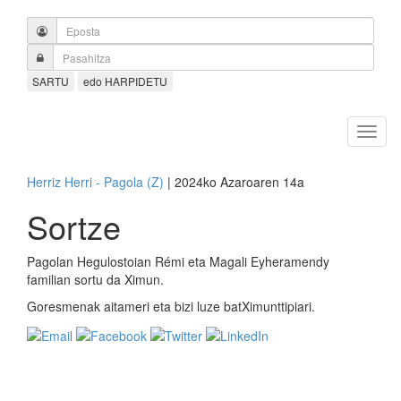
SARTU
edo HARPIDETU
Herriz Herri - Pagola (Z)
| 2024ko Azaroaren 14a
Sortze
Pagolan Hegulostoian Rémi eta Magali Eyheramendy
familian sortu da Ximun.
Goresmenak aitameri eta bizi luze batXimunttipiari.