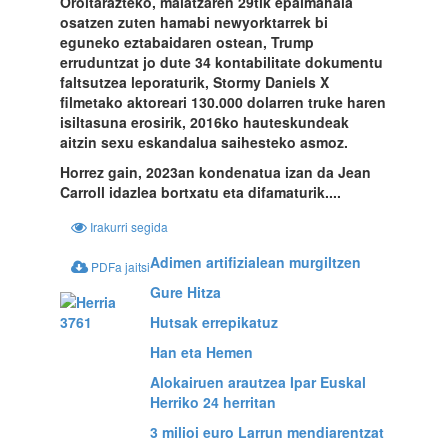
Oroitarazteko, maiatzaren 29tik epaimahaia
osatzen zuten hamabi newyorktarrek bi
eguneko eztabaidaren ostean, Trump
erruduntzat jo dute 34 kontabilitate dokumentu
faltsutzea leporaturik, Stormy Daniels X
filmetako aktoreari 130.000 dolarren truke haren
isiltasuna erosirik, 2016ko hauteskundeak
aitzin sexu eskandalua saihesteko asmoz.
Horrez gain, 2023an kondenatua izan da Jean
Carroll idazlea bortxatu eta difamaturik....
Irakurri segida
Adimen artifizialean murgiltzen
PDFa jaitsi
Gure Hitza
Hutsak errepikatuz
Han eta Hemen
Alokairuen arautzea Ipar Euskal
Herriko 24 herritan
3 milioi euro Larrun mendiarentzat