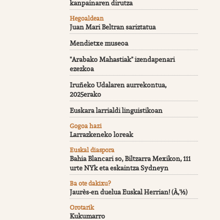
kanpainaren dirutza
Hegoaldean
Juan Mari Beltran sariztatua
Mendietxe museoa
"Arabako Mahastiak" izendapenari
ezezkoa
Iruñeko Udalaren aurrekontua,
2025erako
Euskara larrialdi linguistikoan
Gogoa hazi
Larrazkeneko loreak
Euskal diaspora
Bahia Blancari so, Biltzarra Mexikon, 111
urte NYk eta eskaintza Sydneyn
Ba ote dakixu?
Jaurès-en duelua Euskal Herrian! (À‚'½)
Orotarik
Kukumarro