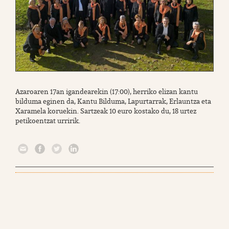
Azaroaren 17an igandearekin (17:00), herriko elizan kantu
bilduma eginen da, Kantu Bilduma, Lapurtarrak, Erlauntza eta
Xaramela koruekin. Sartzeak 10 euro kostako du, 18 urtez
petikoentzat urririk.