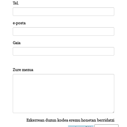
Tel.
e-posta
Gaia
Zure mezua
Ezkerrean duzun kodea eremu honetan berridatzi