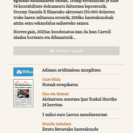
eguneko eztabaidaren ostean, Trump erruduntzat jo dute
34 kontabilitate dokumentu faltsutzea leporaturik,
Stormy Daniels X filmetako aktoreari 130.000 dolarren
truke haren isiltasuna erosirik, 2016ko hauteskundeak
aitzin sexu eskandalua saihesteko asmoz.
Horrez gain, 2023an kondenatua izan da Jean Carroll
idazlea bortxatu eta difamaturik....
Irakurri segida
Adimen artifizialean murgiltzen
PDFa jaitsi
Gure Hitza
Hutsak errepikatuz
Han eta Hemen
Alokairuen arautzea Ipar Euskal Herriko
24 herritan
3 milioi euro Larrun mendiarentzat
Mundu zabalean
Estatu Batuetako hauteskunde