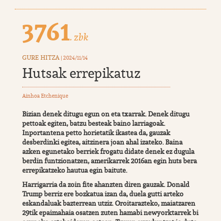
3761
. zbk
GURE HITZA
| 2024/11/14
Hutsak errepikatuz
Ainhoa Etchenique
Bizian denek ditugu egun on eta txarrak. Denek ditugu
pettoak egiten, batzu besteak baino larriagoak.
Inportantena petto horietatik ikastea da, gauzak
desberdinki egitea, aitzinera joan ahal izateko. Baina
azken egunetako berriek frogatu didate denek ez dugula
berdin funtzionatzen, amerikarrek 2016an egin huts bera
errepikatzeko hautua egin baitute.
Harrigarria da zoin fite ahanzten diren gauzak. Donald
Trump berriz ere bozkatua izan da, duela gutti arteko
eskandaluak bazterrean utziz. Oroitarazteko, maiatzaren
29tik epaimahaia osatzen zuten hamabi newyorktarrek bi