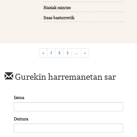
Haziak mintzo
Itsas bazterretik
«
1
2
3
...
»
Gurekin harremanetan sar
Izena
Deitura