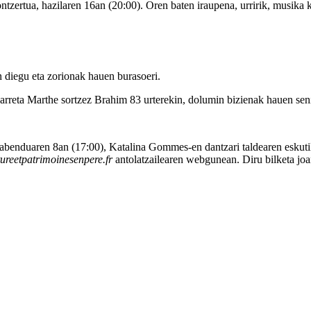
ertua, hazilaren 16an (20:00). Oren baten iraupena, urririk, musika k
 diegu eta zorionak hauen burasoeri.
harreta Marthe sortzez Brahim 83 urterekin, dolumin bizienak hauen seni
abenduaren 8an (17:00), Katalina Gommes-en dantzari taldearen eskutik
tureetpatrimoinesenpere.fr
antolatzailearen webgunean. Diru bilketa jo