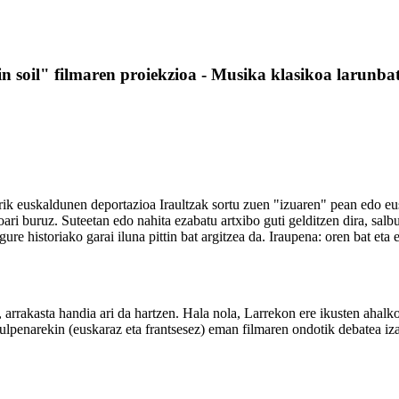
 soil" filmaren proiekzioa - Musika klasikoa larunbat
larik euskaldunen deportazioa Iraultzak sortu zuen "izuaren" pean edo
azioari buruz. Suteetan edo nahita ezabatu artxibo guti gelditzen dira, 
ure historiako garai iluna pittin bat argitzea da. Iraupena: oren bat eta e
k, arrakasta handia ari da hartzen. Hala nola, Larrekon ere ikusten ahal
zulpenarekin (euskaraz eta frantsesez) eman filmaren ondotik debatea i