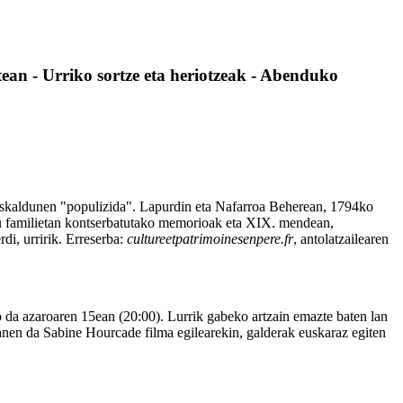
ean - Urriko sortze eta heriotzeak - Abenduko
 euskaldunen "populizida". Lapurdin eta Nafarroa Beherean, 1794ko
salbu familietan kontserbatutako memorioak eta XIX. mendean,
rdi, urririk. Erreserba:
cultureetpatrimoinesenpere.fr
, antolatzailearen
ko da azaroaren 15ean (20:00). Lurrik gabeko artzain emazte baten lan
zanen da Sabine Hourcade filma egilearekin, galderak euskaraz egiten