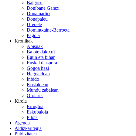
Baigorri
Donibane Garazi
Donamartiri
Donapaleu
Urepele
Domintxaine-Berroeta
Pagola
Kronikak
Abisuak
Ba ote dakixu?
Egun eta bihar
Euskal diaspora
Gogoa hazi
Hegoaldean
Inbido
Kostaldean
Mundu zabalean
Orotarik
Kirola
Errugbia
Eskubaloia
Pilota
Agenda
Aldizkaritegia
Publizitatea