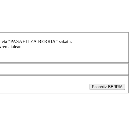
idatzi eta "PASAHITZA BERRIA" sakatu.
Aren atalean.
Pasahitz BERRIA