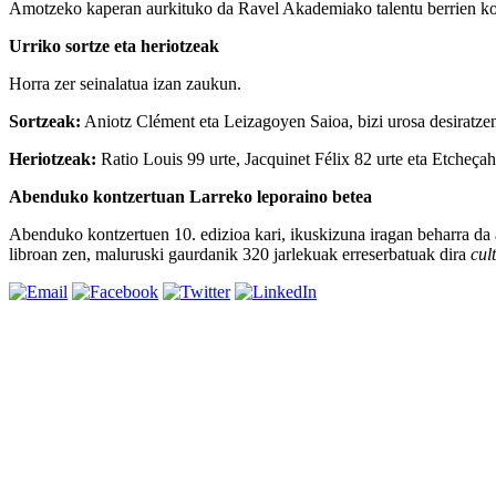
Amotzeko kaperan aurkituko da Ravel Akademiako talentu berrien kontz
Urriko sortze eta heriotzeak
Horra zer seinalatua izan zaukun.
Sortzeak:
Aniotz Clément eta Leizagoyen Saioa, bizi urosa desiratzen
Heriotzeak:
Ratio Louis 99 urte, Jacquinet Félix 82 urte eta Etcheça
Abenduko kontzertuan Larreko leporaino betea
Abenduko kontzertuen 10. edizioa kari, ikuskizuna iragan beharra da 
libroan zen, maluruski gaurdanik 320 jarlekuak erreserbatuak dira
cul