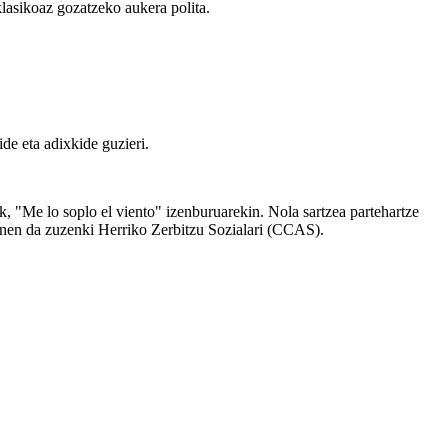
lasikoaz gozatzeko aukera polita.
de eta adixkide guzieri.
, "Me lo soplo el viento" izenburuarekin. Nola sartzea partehartze
anen da zuzenki Herriko Zerbitzu Sozialari (CCAS).