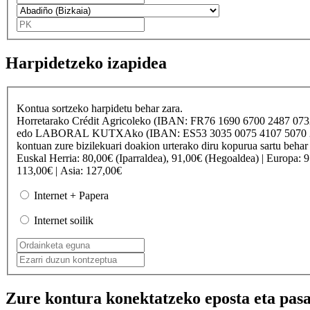
Harpidetzeko izapidea
Kontua sortzeko harpidetu behar zara.
Horretarako
Crédit Agricole
ko (IBAN: FR76 1690 6700 2487 07
edo
LABORAL KUTXA
ko (IBAN: ES53 3035 0075 4107 50
kontuan zure bizilekuari doakion urterako diru kopurua sartu behar
Euskal Herria
: 80,00€ (Iparraldea), 91,00€ (Hegoaldea) |
Europa
: 
113,00€ |
Asia
: 127,00€
Internet + Papera
Internet soilik
Zure kontura konektatzeko eposta eta pasa