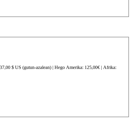
237,00 $ US (gutun-azalean) |
Hego Amerika
: 125,00€ |
Afrika
: