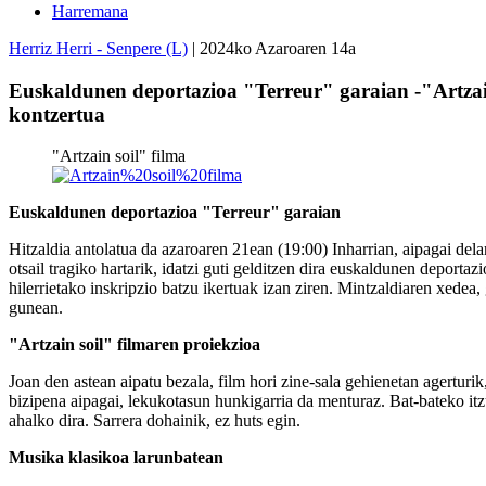
Harremana
Herriz Herri - Senpere (L)
| 2024ko Azaroaren 14a
Euskaldunen deportazioa "Terreur" garaian -"Artzain
kontzertua
"Artzain soil" filma
Euskaldunen deportazioa "Terreur" garaian
Hitzaldia antolatua da azaroaren 21ean (19:00) Inharrian, aipagai de
otsail tragiko hartarik, idatzi guti gelditzen dira euskaldunen deport
hilerrietako inskripzio batzu ikertuak izan ziren. Mintzaldiaren xedea, g
gunean.
"Artzain soil" filmaren proiekzioa
Joan den astean aipatu bezala, film hori zine-sala gehienetan agerturi
bizipena aipagai, lekukotasun hunkigarria da menturaz. Bat-bateko it
ahalko dira. Sarrera dohainik, ez huts egin.
Musika klasikoa larunbatean