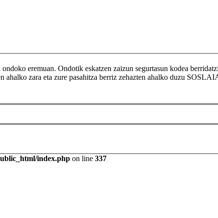
ikoa ondoko eremuan. Ondotik eskatzen zaizun segurtasun kodea berr
tzen ahalko zara eta zure pasahitza berriz zehazten ahalko duzu SOSLAI
public_html/index.php
on line
337