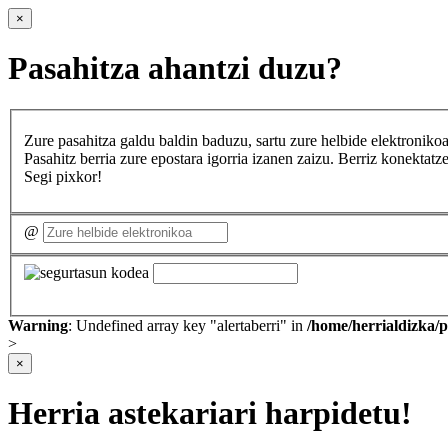
×
Pasahitza ahantzi duzu?
Zure pasahitza galdu baldin baduzu, sartu zure helbide elektron
Pasahitz berria zure epostara igorria izanen zaizu. Berriz konekta
Segi pixkor!
@
Warning
: Undefined array key "alertaberri" in
/home/herrialdizka/
>
×
Herria astekariari harpidetu!