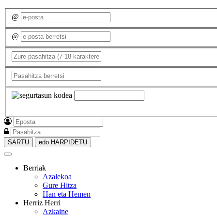
@
@
SARTU
edo HARPIDETU
Berriak
Azalekoa
Gure Hitza
Han eta Hemen
Herriz Herri
Azkaine