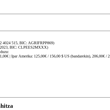
32 4024 515, BIC: AGRIFRPP869)
70 2023, BIC: CLPEES2MXXX)
 duzu:
91,00€ |
Ipar Amerika
: 125,00€ / 156,00 $ US (bandarekin), 206,00€ / 
hitza