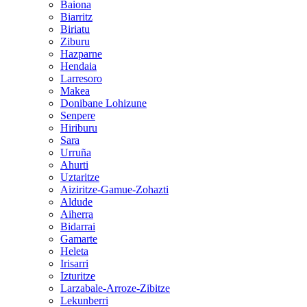
Baiona
Biarritz
Biriatu
Ziburu
Hazparne
Hendaia
Larresoro
Makea
Donibane Lohizune
Senpere
Hiriburu
Sara
Urruña
Ahurti
Uztaritze
Aiziritze-Gamue-Zohazti
Aldude
Aiherra
Bidarrai
Gamarte
Heleta
Irisarri
Izturitze
Larzabale-Arroze-Zibitze
Lekunberri