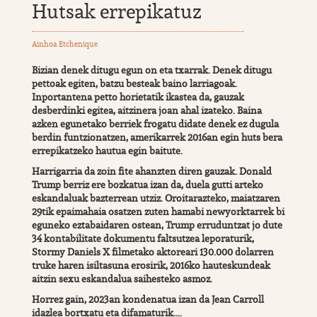
Hutsak errepikatuz
Ainhoa Etchenique
Bizian denek ditugu egun on eta txarrak. Denek ditugu
pettoak egiten, batzu besteak baino larriagoak.
Inportantena petto horietatik ikastea da, gauzak
desberdinki egitea, aitzinera joan ahal izateko. Baina
azken egunetako berriek frogatu didate denek ez dugula
berdin funtzionatzen, amerikarrek 2016an egin huts bera
errepikatzeko hautua egin baitute.
Harrigarria da zoin fite ahanzten diren gauzak. Donald
Trump berriz ere bozkatua izan da, duela gutti arteko
eskandaluak bazterrean utziz. Oroitarazteko, maiatzaren
29tik epaimahaia osatzen zuten hamabi newyorktarrek bi
eguneko eztabaidaren ostean, Trump erruduntzat jo dute
34 kontabilitate dokumentu faltsutzea leporaturik,
Stormy Daniels X filmetako aktoreari 130.000 dolarren
truke haren isiltasuna erosirik, 2016ko hauteskundeak
aitzin sexu eskandalua saihesteko asmoz.
Horrez gain, 2023an kondenatua izan da Jean Carroll
idazlea bortxatu eta difamaturik....