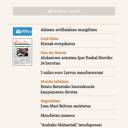
Irakurri segida
Adimen artifizialean murgiltzen
PDFa jaitsi
Gure Hitza
Hutsak errepikatuz
Han eta Hemen
Alokairuen arautzea Ipar Euskal Herriko
24 herritan
3 milioi euro Larrun mendiarentzat
Mundu zabalean
Estatu Batuetako hauteskunde
kanpainaren dirutza
Hegoaldean
Juan Mari Beltran sariztatua
Mendietxe museoa
"Arabako Mahastiak" izendapenari