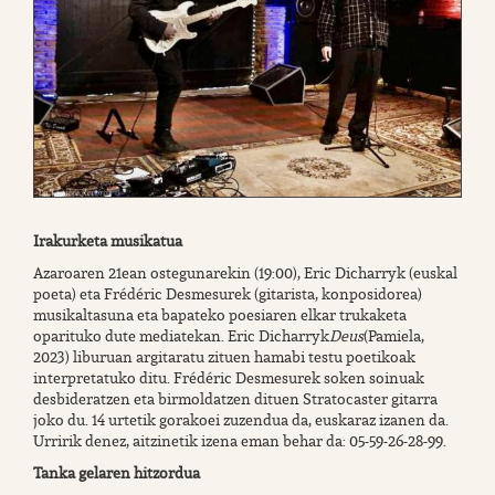
Irakurketa musikatua
Azaroaren 21ean ostegunarekin (19:00), Eric Dicharryk (euskal
poeta) eta Frédéric Desmesurek (gitarista, konposidorea)
musikaltasuna eta bapateko poesiaren elkar trukaketa
oparituko dute mediatekan. Eric Dicharryk
Deus
(Pamiela,
2023) liburuan argitaratu zituen hamabi testu poetikoak
interpretatuko ditu. Frédéric Desmesurek soken soinuak
desbideratzen eta birmoldatzen dituen Stratocaster gitarra
joko du. 14 urtetik gorakoei zuzendua da, euskaraz izanen da.
Urririk denez, aitzinetik izena eman behar da: 05-59-26-28-99.
Tanka gelaren hitzordua