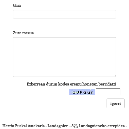
Gaia
Zure mezua
Ezkerrean duzun kodea eremu honetan berridatzi
igorri
Herria Euskal Astekaria - Landagoien - 875, Landagoieneko errepidea -