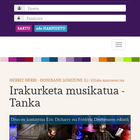
SARTU
edo HARPIDETU
HERRIZ HERRI - DONIBANE LOHIZUNE (L)
| 2024ko Azaroaren 14a
Irakurketa musikatua -
Tanka
Deus-en kontzertua Eric Dicharry eta Frédéric Desmesuren eskutik