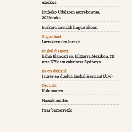
ezezkoa
Iruñeko Udalaren aurrekontua,
2025erako
Euskara larrialdi linguistikoan
Gogoa hazi
Larrazkeneko loreak
Euskal diaspora
Bahia Blancari so, Biltzarra Mexikon, 111
urte NYk eta eskaintza Sydneyn
Ba ote dakixu?
Jaurès-en duelua Euskal Herrian! (À‚'½)
Orotarik
Kukumarro
Haziak mintzo
Itsas bazterretik