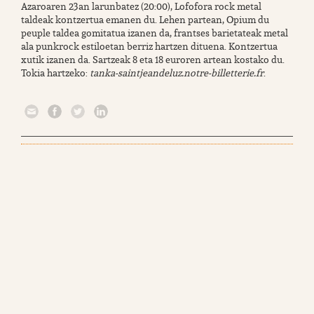
Azaroaren 23an larunbatez (20:00), Lofofora rock metal
taldeak kontzertua emanen du. Lehen partean, Opium du
peuple taldea gomitatua izanen da, frantses barietateak metal
ala punkrock estiloetan berriz hartzen dituena. Kontzertua
xutik izanen da. Sartzeak 8 eta 18 euroren artean kostako du.
Tokia hartzeko:
tanka-saintjeandeluz.notre-billetterie.fr
.