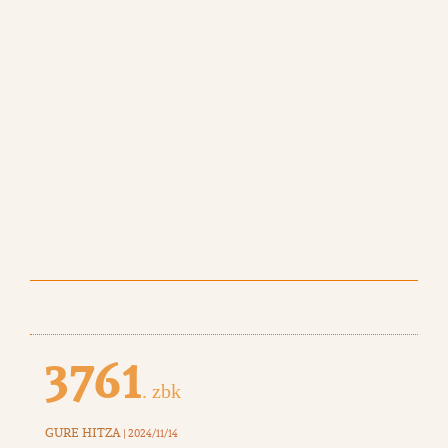
3761
. zbk
GURE HITZA
| 2024/11/14