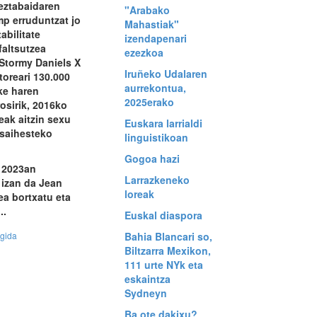
eztabaidaren
"Arabako
mp erruduntzat jo
Mahastiak"
abilitate
izendapenari
altsutzea
ezezkoa
 Stormy Daniels X
Iruñeko Udalaren
toreari 130.000
aurrekontua,
ke haren
2025erako
rosirik, 2016ko
ak aitzin sexu
Euskara larrialdi
saihesteko
linguistikoan
Gogoa hazi
, 2023an
Larrazkeneko
izan da Jean
loreak
lea bortxatu eta
..
Euskal diaspora
egida
Bahia Blancari so,
Biltzarra Mexikon,
111 urte NYk eta
eskaintza
Sydneyn
Ba ote dakixu?