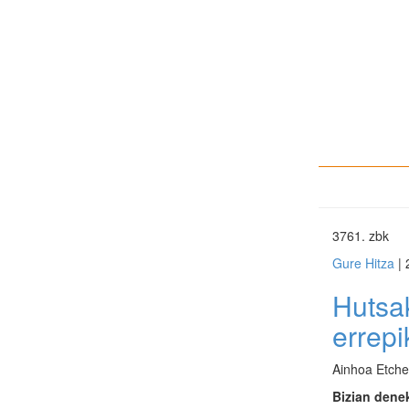
3761
. zbk
Gure Hitza
| 
Hutsa
errepi
Ainhoa Etche
Bizian dene