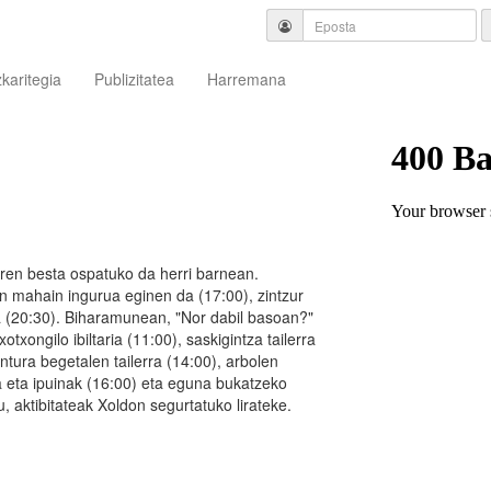
zkaritegia
Publizitatea
Harremana
aren besta ospatuko da herri barnean.
kin mahain ingurua eginen da (17:00), zintzur
ia (20:30). Biharamunean, "Nor dabil basoan?"
txongilo ibiltaria (11:00), saskigintza tailerra
pintura begetalen tailerra (14:00), arbolen
ka eta ipuinak (16:00) eta eguna bukatzeko
u, aktibitateak Xoldon segurtatuko lirateke.