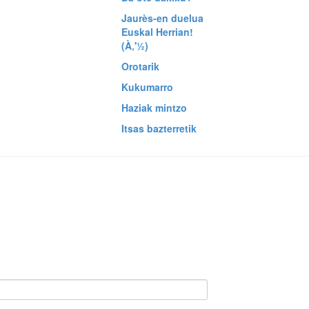
Jaurès-en duelua
Euskal Herrian!
(À‚'½)
Orotarik
Kukumarro
Haziak mintzo
Itsas bazterretik