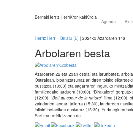
Berriak
Herriz Herri
Kronikak
Kirola
Agenda
Aldi
Herriz Herri - Biriatu (L)
| 2024ko Azaroaren 14a
Arbolaren besta
Azaroaren 22 eta 23an ostiral eta larunbatez, arbol
Ostiralean, bioaniztasunaz ari diren tokiko elkartee
bustitzea (19:00) eta sagarraren inguruko mintzald
familiendako jarduera (10:00), "Birakalore" gorputz-txo
(12:00), "
Boti au coeur de la nature
" filma (12:00), 
zaindarien landart tailerra (15:30), landareen musi
ibilaldi botanikoa euskaraz (16:30). Euria eginen bal
Sartzea urririk izanen da.