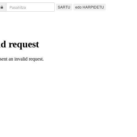
SARTU
edo HARPIDETU