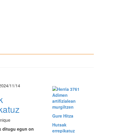
2024/11/14
Adimen
k
artifizialean
katuz
murgiltzen
Gure Hitza
nique
Hutsak
k ditugu egun on
errepikatuz