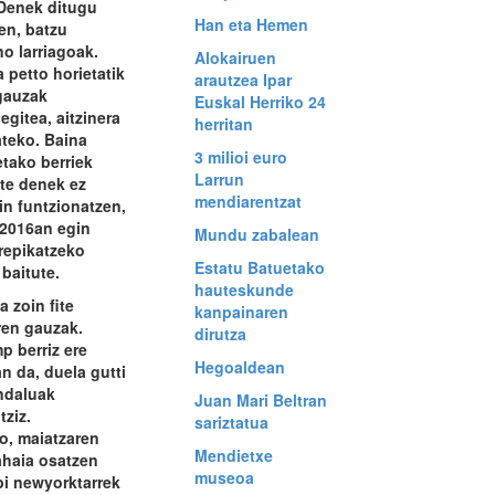
 Denek ditugu
Han eta Hemen
en, batzu
o larriagoak.
Alokairuen
 petto horietatik
arautzea Ipar
 gauzak
Euskal Herriko 24
egitea, aitzinera
herritan
ateko. Baina
3 milioi euro
tako berriek
Larrun
ate denek ez
mendiarentzat
in funtzionatzen,
 2016an egin
Mundu zabalean
repikatzeko
Estatu Batuetako
baitute.
hauteskunde
a zoin fite
kanpainaren
ren gauzak.
dirutza
p berriz ere
Hegoaldean
n da, duela gutti
ndaluak
Juan Mari Beltran
tziz.
sariztatua
o, maiatzaren
Mendietxe
ahaia osatzen
museoa
i newyorktarrek