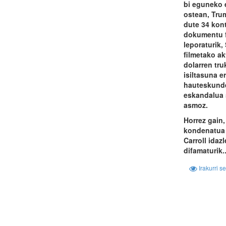
bi eguneko 
ostean, Tru
dute 34 kont
dokumentu f
leporaturik,
filmetako ak
dolarren tru
isiltasuna e
hauteskunde
eskandalua 
asmoz.
Horrez gain
kondenatua 
Carroll idaz
difamaturik..
Irakurri s