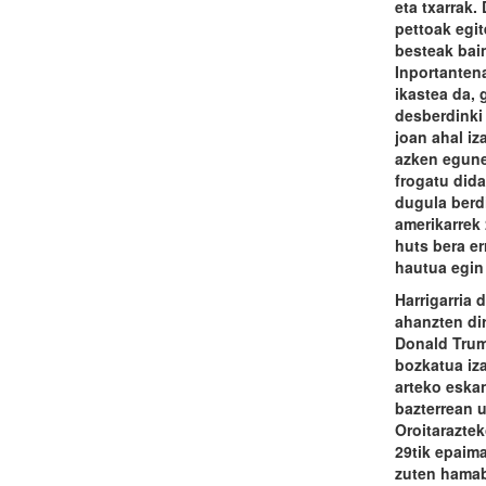
eta txarrak.
pettoak egit
besteak bain
Inportantena
ikastea da,
desberdinki 
joan ahal iz
azken egune
frogatu did
dugula berd
amerikarrek
huts bera er
hautua egin 
Harrigarria d
ahanzten di
Donald Trum
bozkatua iza
arteko eska
bazterrean u
Oroitaraztek
29tik epaim
zuten hamab