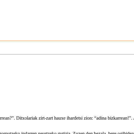
rean?”. Ditxolariak zirt-zart hauxe ihardetsi zion: “adina bizkarrean!”.
gorputzeko indarren neurtzeko gutizia. Zuzen den bezala, bere ogibidear