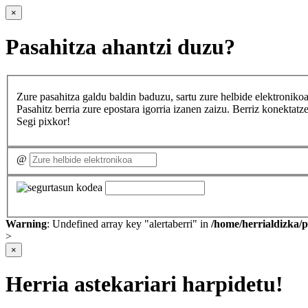
×
Pasahitza ahantzi duzu?
Zure pasahitza galdu baldin baduzu, sartu zure helbide elektron
Pasahitz berria zure epostara igorria izanen zaizu. Berriz konekta
Segi pixkor!
@
Warning
: Undefined array key "alertaberri" in
/home/herrialdizka/
>
×
Herria astekariari harpidetu!