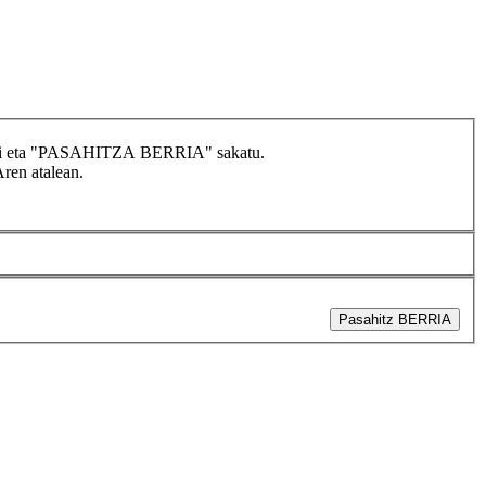
idatzi eta "PASAHITZA BERRIA" sakatu.
Aren atalean.
Pasahitz BERRIA