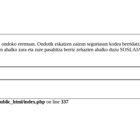
ikoa ondoko eremuan. Ondotik eskatzen zaizun segurtasun kodea berr
tzen ahalko zara eta zure pasahitza berriz zehazten ahalko duzu SOSLAI
public_html/index.php
on line
337