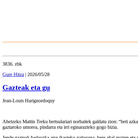
3836
. zbk
Gure Hitza
| 2026/05/28
Gazteak eta gu
Jean-Louis Harignordoquy
Ahetzeko Mattin Treku bertsulariari norbaitek galdatu zion: “beti azkar
gaztaroko umorea, pindarra eta irri eginarazteko gogo bizia.
Jende gazteak badauzka aise ikasteko gaitasuna, bere ahal guzien eta 