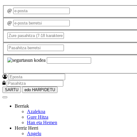
@
@
SARTU
edo HARPIDETU
Berriak
Azalekoa
Gure Hitza
Han eta Hemen
Herriz Herri
Angelu