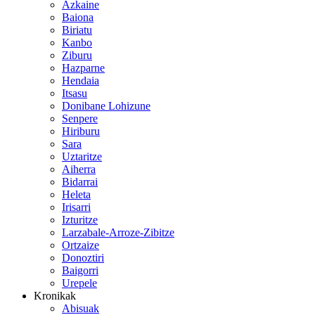
Azkaine
Baiona
Biriatu
Kanbo
Ziburu
Hazparne
Hendaia
Itsasu
Donibane Lohizune
Senpere
Hiriburu
Sara
Uztaritze
Aiherra
Bidarrai
Heleta
Irisarri
Izturitze
Larzabale-Arroze-Zibitze
Ortzaize
Donoztiri
Baigorri
Urepele
Kronikak
Abisuak