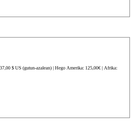
237,00 $ US (gutun-azalean) |
Hego Amerika
: 125,00€ |
Afrika
: