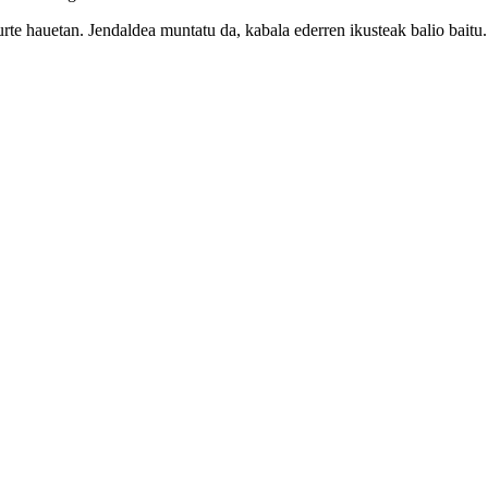
urte hauetan. Jendaldea muntatu da, kabala ederren ikusteak balio baitu.