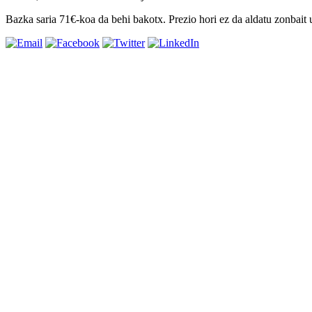
Bazka saria 71€-koa da behi bakotx. Prezio hori ez da aldatu zonbait 