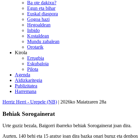
Ba ote dakixu?
Egun eta bihar
Euskal diaspora
Gogoa hazi
Hegoaldean
Inbido
Kostaldean
Mundu zabalean
Orotarik
Kirola
Errugbia
Eskubaloia
Pilota
Agenda
Aldizkaritegia
Publizitatea
Harremana
Herriz Herri - Urepele (NB)
| 2026ko Maiatzaren 28a
Behiak Sorogainerat
Urte guziz bezala, Baigorri ibarreko behiak Sorogainerat joan dira.
Aurten, 140 behi eta 15 aratxe joan dira bazka onari buruz eta denbor