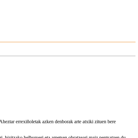
 Aheztar errexiñoletak azken denborak arte atxiki zituen bere
i, bizitzako helburueri eta ametsen obratzeari maiz pentsatzen du.