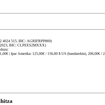
32 4024 515, BIC: AGRIFRPP869)
70 2023, BIC: CLPEES2MXXX)
 duzu:
91,00€ |
Ipar Amerika
: 125,00€ / 156,00 $ US (bandarekin), 206,00€ / 
hitza