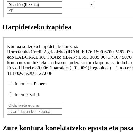
Harpidetzeko izapidea
Kontua sortzeko harpidetu behar zara.
Horretarako
Crédit Agricole
ko (IBAN: FR76 1690 6700 2487 07
edo
LABORAL KUTXA
ko (IBAN: ES53 3035 0075 4107 50
kontuan zure bizilekuari doakion urterako diru kopurua sartu behar
Euskal Herria
: 80,00€ (Iparraldea), 91,00€ (Hegoaldea) |
Europa
: 
113,00€ |
Asia
: 127,00€
Internet + Papera
Internet soilik
Zure kontura konektatzeko eposta eta pasa