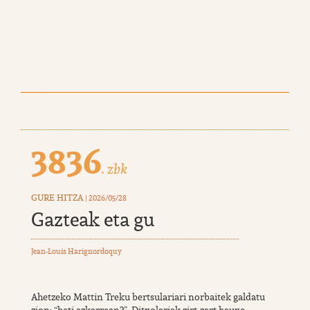
3836
. zbk
GURE HITZA
| 2026/05/28
Gazteak eta gu
Jean-Louis Harignordoquy
Ahetzeko Mattin Treku bertsulariari norbaitek galdatu
zion: “beti azkarrean?”. Ditxolariak zirt-zart hauxe