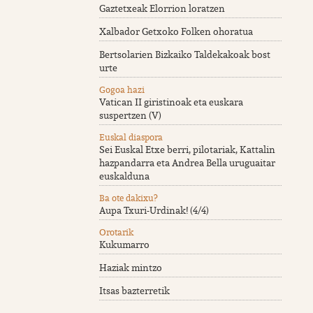
Gaztetxeak Elorrion loratzen
Xalbador Getxoko Folken ohoratua
Bertsolarien Bizkaiko Taldekakoak bost
urte
Gogoa hazi
Vatican II giristinoak eta euskara
suspertzen (V)
Euskal diaspora
Sei Euskal Etxe berri, pilotariak, Kattalin
hazpandarra eta Andrea Bella uruguaitar
euskalduna
Ba ote dakixu?
Aupa Txuri-Urdinak! (4/4)
Orotarik
Kukumarro
Haziak mintzo
Itsas bazterretik