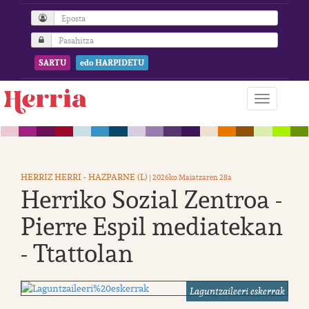
SARTU
edo HARPIDETU
HERRIZ HERRI - HAZPARNE (L)
| 2026ko Maiatzaren 28a
Herriko Sozial Zentroa -
Pierre Espil mediatekan
- Ttattolan
Laguntzaileeri eskerrak