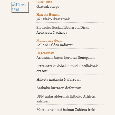
Gure Hitza
Gazteak eta gu
Han eta Hemen
54. Udako Ikastaroak
Ziburuko Euskal Liburu eta Disko
Azokaren 7. edizioa
Mundu zabalean
Bolloré Taldea indartsu
Hegoaldean
Arrantzale baten heriotza Senegalen
Ertzaintzak Global Sumud Flotillakoak
erasotu
Hilketa matxista Nafarroan
Arabako lurraren defentsan
UPN nafar alderdiak Bilboko Athletic
salatzen
Martutene hetsi bainan Zubieta ireki