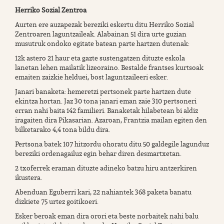
Herriko Sozial Zentroa
Aurten ere auzapezak bereziki eskertu ditu Herriko Sozial
Zentroaren laguntzaileak. Alabainan 51 dira urte guzian
musutruk ondoko egitate batean parte hartzen dutenak:
12k astero 21 haur eta gazte sustengatzen dituzte eskola
lanetan lehen mailatik lizeoraino. Bestalde frantses kurtsoak
emaiten zaizkie helduei, bost laguntzaileeri esker.
Janari banaketa: hemeretzi pertsonek parte hartzen dute
ekintza hortan. Jaz 30 tona janari eman zaie 310 pertsoneri
erran nahi baita 142 familieri. Banaketak hilabetean bi aldiz
iragaiten dira Pikasarian. Azaroan, Frantzia mailan egiten den
bilketarako 4,4 tona bildu dira.
Pertsona batek 107 hitzordu ohoratu ditu 50 galdegile lagunduz
bereziki ordenagailuz egin behar diren desmartxetan.
2 txoferrek eraman dituzte adineko batzu hiru antzerkiren
ikustera.
Abenduan Eguberri kari, 22 nahiantek 368 paketa banatu
dizkiete 75 urtez goitikoeri.
Esker beroak eman dira orori eta beste norbaitek nahi balu