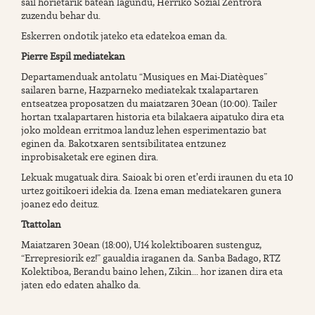
sail horietarik batean lagundu, Herriko Sozial Zentrora
zuzendu behar du.
Eskerren ondotik jateko eta edatekoa eman da.
Pierre Espil mediatekan
Departamenduak antolatu “Musiques en Mai-Diatèques”
sailaren barne, Hazparneko mediatekak txalapartaren
entseatzea proposatzen du maiatzaren 30ean (10:00). Tailer
hortan txalapartaren historia eta bilakaera aipatuko dira eta
joko moldean erritmoa landuz lehen esperimentazio bat
eginen da. Bakotxaren sentsibilitatea entzunez
inprobisaketak ere eginen dira.
Lekuak mugatuak dira. Saioak bi oren et’erdi iraunen du eta 10
urtez goitikoeri idekia da. Izena eman mediatekaren gunera
joanez edo deituz.
Ttattolan
Maiatzaren 30ean (18:00), U14 kolektiboaren sustenguz,
“Errepresiorik ez!” gaualdia iraganen da. Sanba Badago, RTZ
Kolektiboa, Berandu baino lehen, Zikin... hor izanen dira eta
jaten edo edaten ahalko da.