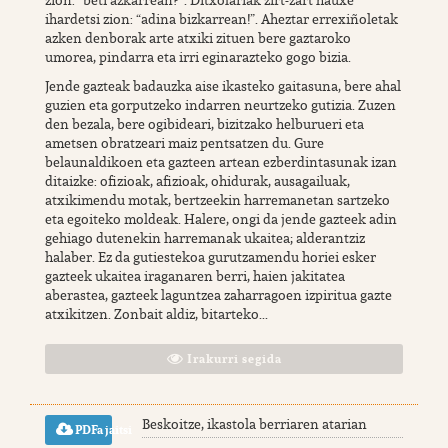
ihardetsi zion: “adina bizkarrean!”. Aheztar errexiñoletak
azken denborak arte atxiki zituen bere gaztaroko
umorea, pindarra eta irri eginarazteko gogo bizia.
Jende gazteak badauzka aise ikasteko gaitasuna, bere ahal
guzien eta gorputzeko indarren neurtzeko gutizia. Zuzen
den bezala, bere ogibideari, bizitzako helburueri eta
ametsen obratzeari maiz pentsatzen du. Gure
belaunaldikoen eta gazteen artean ezberdintasunak izan
ditaizke: ofizioak, afizioak, ohidurak, ausagailuak,
atxikimendu motak, bertzeekin harremanetan sartzeko
eta egoiteko moldeak. Halere, ongi da jende gazteek adin
gehiago dutenekin harremanak ukaitea; alderantziz
halaber. Ez da gutiestekoa gurutzamendu horiei esker
gazteek ukaitea iraganaren berri, haien jakitatea
aberastea, gazteek laguntzea zaharragoen izpiritua gazte
atxikitzen. Zonbait aldiz, bitarteko...
Irakurri segida
Beskoitze, ikastola berriaren atarian
PDFa jaitsi