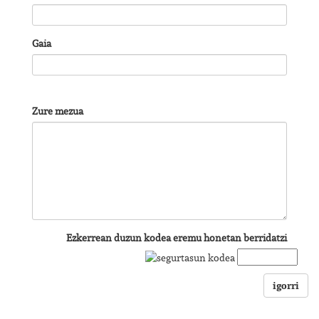
Gaia
Zure mezua
Ezkerrean duzun kodea eremu honetan berridatzi
igorri