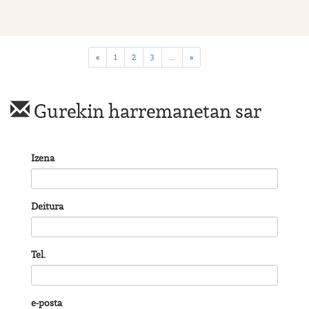
«
1
2
3
...
»
Gurekin harremanetan sar
Izena
Deitura
Tel.
e-posta