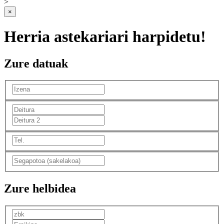
>
×
Herria astekariari harpidetu!
Zure datuak
Zure helbidea