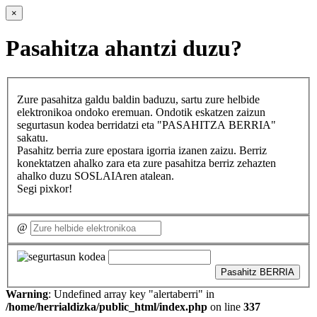
×
Pasahitza ahantzi duzu?
Zure pasahitza galdu baldin baduzu, sartu zure helbide
elektronikoa ondoko eremuan. Ondotik eskatzen zaizun
segurtasun kodea berridatzi eta "PASAHITZA BERRIA"
sakatu.
Pasahitz berria zure epostara igorria izanen zaizu. Berriz
konektatzen ahalko zara eta zure pasahitza berriz zehazten
ahalko duzu SOSLAIAren atalean.
Segi pixkor!
@
Pasahitz BERRIA
Warning
: Undefined array key "alertaberri" in
/home/herrialdizka/public_html/index.php
on line
337