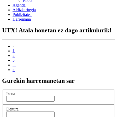
Pilota
Agenda
Aldizkaritegia
Publizitatea
Harremana
UTX! Atala honetan ez dago artikulurik!
«
1
2
3
...
»
Gurekin harremanetan sar
Izena
Deitura