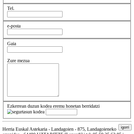
Tel.
e-posta
Gaia
Zure mezua
Ezkerrean duzun kodea eremu honetan berridatzi
igorri
Herria Euskal Astekaria - Landagoien - 875, Landagoieneko