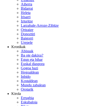
Aiherra
Bidarrai
Heleta
Irisarri
Izturitze
Larzabale-Arroze-Zibitze
Ortzaize
Donoztiri
Baigorri
Urepele
Kronikak
Abisuak
Ba ote dakixu?
Egun eta bihar
Euskal diaspora
Gogoa hazi
Hegoaldean
Inbido
Kostaldean
Mundu zabalean
Orotarik
Kirola
Errugbia
Eskubaloia