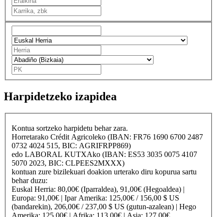
Harpidetzeko izapidea
Kontua sortzeko harpidetu behar zara.
Horretarako
Crédit Agricole
ko (IBAN: FR76 1690 6700 2487
0732 4024 515, BIC: AGRIFRPP869)
edo
LABORAL KUTXA
ko (IBAN: ES53 3035 0075 4107
5070 2023, BIC: CLPEES2MXXX)
kontuan zure bizilekuari doakion urterako diru kopurua sartu
behar duzu:
Euskal Herria
: 80,00€ (Iparraldea), 91,00€ (Hegoaldea) |
Europa
: 91,00€ |
Ipar Amerika
: 125,00€ / 156,00 $ US
(bandarekin), 206,00€ / 237,00 $ US (gutun-azalean) |
Hego
Amerika
: 125,00€ |
Afrika
: 113,00€ |
Asia
: 127,00€