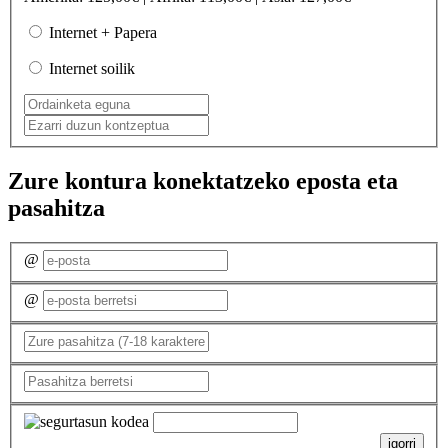
Internet + Papera
Internet soilik
Zure kontura konektatzeko eposta eta
pasahitza
@
@
igorri