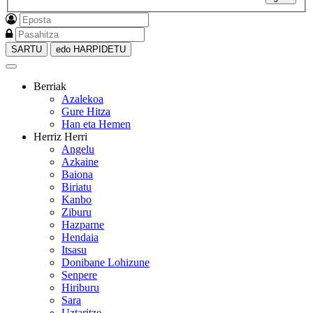
SARTU
edo HARPIDETU
Berriak
Azalekoa
Gure Hitza
Han eta Hemen
Herriz Herri
Angelu
Azkaine
Baiona
Biriatu
Kanbo
Ziburu
Hazparne
Hendaia
Itsasu
Donibane Lohizune
Senpere
Hiriburu
Sara
Uztaritze