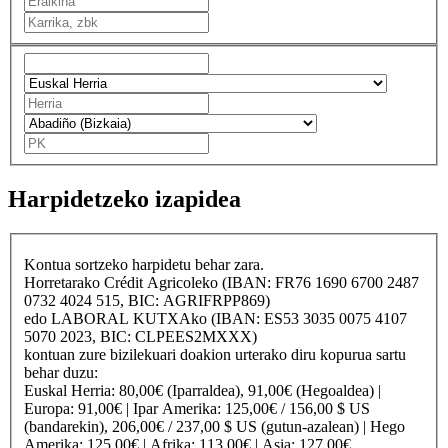
Harpidetzeko izapidea
Kontua sortzeko harpidetu behar zara.
Horretarako
Crédit Agricole
ko (IBAN: FR76 1690 6700 2487
0732 4024 515, BIC: AGRIFRPP869)
edo
LABORAL KUTXA
ko (IBAN: ES53 3035 0075 4107
5070 2023, BIC: CLPEES2MXXX)
kontuan zure bizilekuari doakion urterako diru kopurua sartu
behar duzu:
Euskal Herria
: 80,00€ (Iparraldea), 91,00€ (Hegoaldea) |
Europa
: 91,00€ |
Ipar Amerika
: 125,00€ / 156,00 $ US
(bandarekin), 206,00€ / 237,00 $ US (gutun-azalean) |
Hego
Amerika
: 125,00€ |
Afrika
: 113,00€ |
Asia
: 127,00€