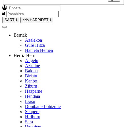
SARTU
edo HARPIDETU
Berriak
Azalekoa
Gure Hitza
Han eta Hemen
Herriz Herri
Angelu
Azkaine
Baiona
Biriatu
Kanbo
Ziburu
Hazparne
Hendaia
Itsasu
Donibane Lohizune
Senpere
Hiriburu
Sara
Uztaritze