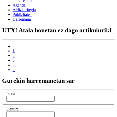
Pilota
Agenda
Aldizkaritegia
Publizitatea
Harremana
UTX! Atala honetan ez dago artikulurik!
«
1
2
3
...
»
Gurekin harremanetan sar
Izena
Deitura