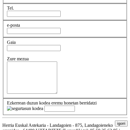
Tel.
e-posta
Gaia
Zure mezua
Ezkerrean duzun kodea eremu honetan berridatzi
igorri
Herria Euskal Astekaria - Landagoien - 875, Landagoieneko