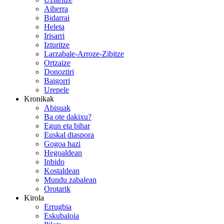
Aiherra
Bidarrai
Heleta
Irisarri
Izturitze
Larzabale-Arroze-Zibitze
Ortzaize
Donoztiri
Baigorri
Urepele
Kronikak
Abisuak
Ba ote dakixu?
Egun eta bihar
Euskal diaspora
Gogoa hazi
Hegoaldean
Inbido
Kostaldean
Mundu zabalean
Orotarik
Kirola
Errugbia
Eskubaloia