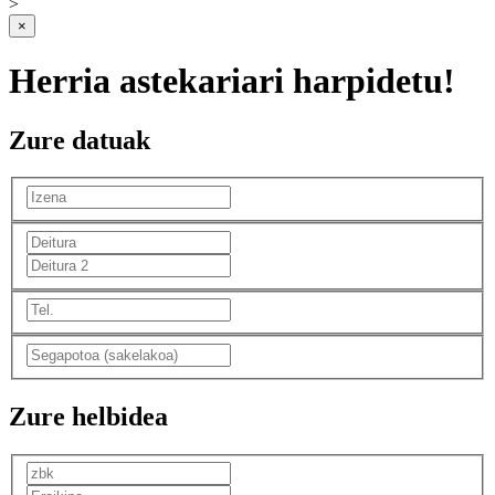
>
×
Herria astekariari harpidetu!
Zure datuak
Zure helbidea