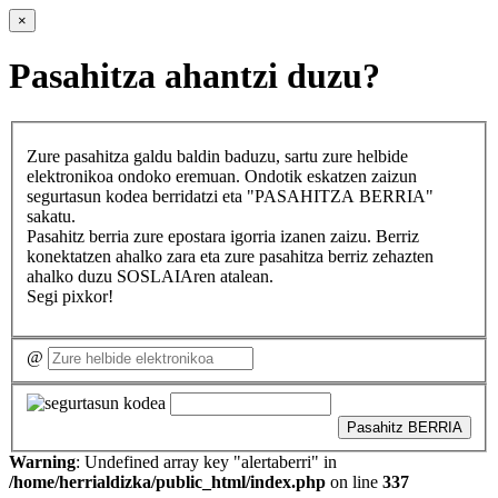
×
Pasahitza ahantzi duzu?
Zure pasahitza galdu baldin baduzu, sartu zure helbide
elektronikoa ondoko eremuan. Ondotik eskatzen zaizun
segurtasun kodea berridatzi eta "PASAHITZA BERRIA"
sakatu.
Pasahitz berria zure epostara igorria izanen zaizu. Berriz
konektatzen ahalko zara eta zure pasahitza berriz zehazten
ahalko duzu SOSLAIAren atalean.
Segi pixkor!
@
Pasahitz BERRIA
Warning
: Undefined array key "alertaberri" in
/home/herrialdizka/public_html/index.php
on line
337