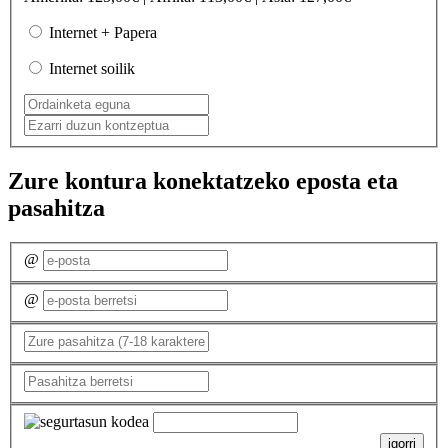
Internet + Papera
Internet soilik
Zure kontura konektatzeko eposta eta
pasahitza
@
@
igorri