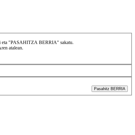
idatzi eta "PASAHITZA BERRIA" sakatu.
Aren atalean.
Pasahitz BERRIA