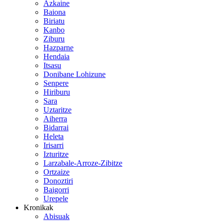
Azkaine
Baiona
Biriatu
Kanbo
Ziburu
Hazparne
Hendaia
Itsasu
Donibane Lohizune
Senpere
Hiriburu
Sara
Uztaritze
Aiherra
Bidarrai
Heleta
Irisarri
Izturitze
Larzabale-Arroze-Zibitze
Ortzaize
Donoztiri
Baigorri
Urepele
Kronikak
Abisuak