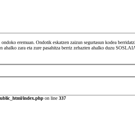
ikoa ondoko eremuan. Ondotik eskatzen zaizun segurtasun kodea berr
tzen ahalko zara eta zure pasahitza berriz zehazten ahalko duzu SOSLAI
public_html/index.php
on line
337