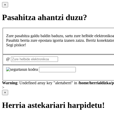
×
Pasahitza ahantzi duzu?
Zure pasahitza galdu baldin baduzu, sartu zure helbide elektron
Pasahitz berria zure epostara igorria izanen zaizu. Berriz konekta
Segi pixkor!
@
Warning
: Undefined array key "alertaberri" in
/home/herrialdizka/
>
×
Herria astekariari harpidetu!