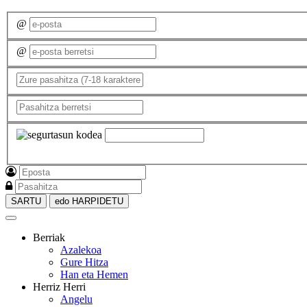
@
@
SARTU
edo HARPIDETU
Berriak
Azalekoa
Gure Hitza
Han eta Hemen
Herriz Herri
Angelu