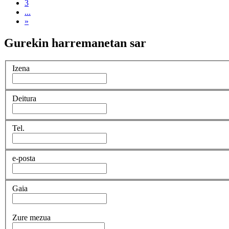
3
...
»
Gurekin harremanetan sar
Izena
Deitura
Tel.
e-posta
Gaia
Zure mezua