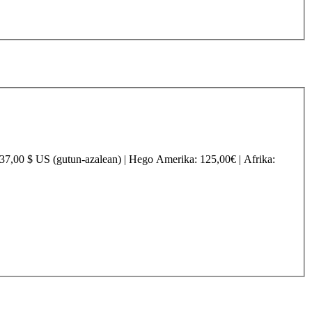
237,00 $ US (gutun-azalean) |
Hego Amerika
: 125,00€ |
Afrika
: