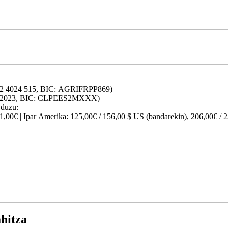
32 4024 515, BIC: AGRIFRPP869)
70 2023, BIC: CLPEES2MXXX)
 duzu:
91,00€ |
Ipar Amerika
: 125,00€ / 156,00 $ US (bandarekin), 206,00€ / 
hitza