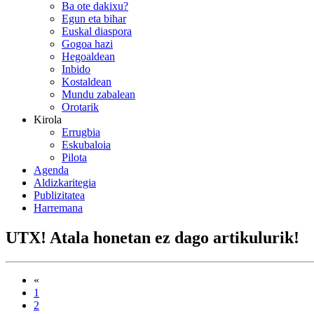
Ba ote dakixu?
Egun eta bihar
Euskal diaspora
Gogoa hazi
Hegoaldean
Inbido
Kostaldean
Mundu zabalean
Orotarik
Kirola
Errugbia
Eskubaloia
Pilota
Agenda
Aldizkaritegia
Publizitatea
Harremana
UTX! Atala honetan ez dago artikulurik!
«
1
2