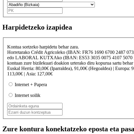
Harpidetzeko izapidea
Kontua sortzeko harpidetu behar zara.
Horretarako
Crédit Agricole
ko (IBAN: FR76 1690 6700 2487 07
edo
LABORAL KUTXA
ko (IBAN: ES53 3035 0075 4107 50
kontuan zure bizilekuari doakion urterako diru kopurua sartu behar
Euskal Herria
: 80,00€ (Iparraldea), 91,00€ (Hegoaldea) |
Europa
: 
113,00€ |
Asia
: 127,00€
Internet + Papera
Internet soilik
Zure kontura konektatzeko eposta eta pasa