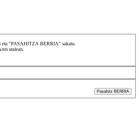
idatzi eta "PASAHITZA BERRIA" sakatu.
Aren atalean.
Pasahitz BERRIA