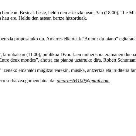
za berdean. Besteak beste, heldu den asteazkenean, 3an (18:00), “Le Min
n hau ere. Heldu den astean bertze hitzorduak.
erezia proposatuko du. Amarres elkarteak “Autour du piano” egitaraua 
”, larunbatean (11:00), publikoa Dvorak-en unibertsora eramanen duena
 “Entre deux mondes”, ahotsa eta pianoa uztartuko dira, Robert Schuma
zeneko emanaldi mugitzailearekin, musika, antzerkia eta iruditeria fan
a erreserbatzea gomendatua da:
amarres64100@gmail.com
.