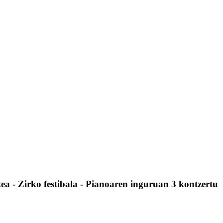
a - Zirko festibala - Pianoaren inguruan 3 kontzertu