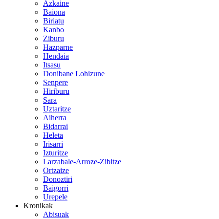
Azkaine
Baiona
Biriatu
Kanbo
Ziburu
Hazparne
Hendaia
Itsasu
Donibane Lohizune
Senpere
Hiriburu
Sara
Uztaritze
Aiherra
Bidarrai
Heleta
Irisarri
Izturitze
Larzabale-Arroze-Zibitze
Ortzaize
Donoztiri
Baigorri
Urepele
Kronikak
Abisuak