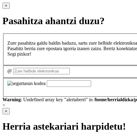
×
Pasahitza ahantzi duzu?
Zure pasahitza galdu baldin baduzu, sartu zure helbide elektron
Pasahitz berria zure epostara igorria izanen zaizu. Berriz konekta
Segi pixkor!
@
Warning
: Undefined array key "alertaberri" in
/home/herrialdizka/
>
×
Herria astekariari harpidetu!