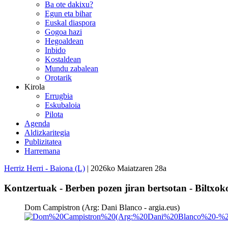
Ba ote dakixu?
Egun eta bihar
Euskal diaspora
Gogoa hazi
Hegoaldean
Inbido
Kostaldean
Mundu zabalean
Orotarik
Kirola
Errugbia
Eskubaloia
Pilota
Agenda
Aldizkaritegia
Publizitatea
Harremana
Herriz Herri - Baiona (L)
| 2026ko Maiatzaren 28a
Kontzertuak - Berben pozen jiran bertsotan - Biltxok
Dom Campistron (Arg: Dani Blanco - argia.eus)