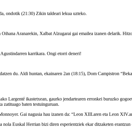
a, ondotik (21:30) Zikin taldeari lekua uzteko.
a Oihana Aranarekin, Xalbat Alzugarai gai emailea izanen delarik. Hit
gustindarren karrikara. Ongi etorri deneri!
baidatzen du. Aldi huntan, ekainaren 2an (18:15), Dom Campistron “Beka
nako Largenté ikastetxean, gaurko jendartearen erronkei buruzko gogoeta
eta zatituago baten testuinguruan.
ne Monnoyer. Gai nagusia hau izanen da: “Leon XIII.aren eta Leon XIV
a nola Euskal Herrian bizi diren esperientziek ekar ditzaketen erantzun