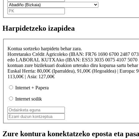
Harpidetzeko izapidea
Kontua sortzeko harpidetu behar zara.
Horretarako
Crédit Agricole
ko (IBAN: FR76 1690 6700 2487 07
edo
LABORAL KUTXA
ko (IBAN: ES53 3035 0075 4107 50
kontuan zure bizilekuari doakion urterako diru kopurua sartu behar
Euskal Herria
: 80,00€ (Iparraldea), 91,00€ (Hegoaldea) |
Europa
: 
113,00€ |
Asia
: 127,00€
Internet + Papera
Internet soilik
Zure kontura konektatzeko eposta eta pasa