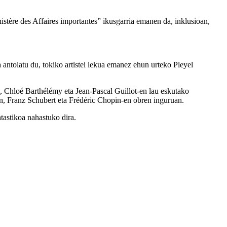
istère des Affaires importantes” ikusgarria emanen da, inklusioan,
antolatu du, tokiko artistei lekua emanez ehun urteko Pleyel
, Chloé Barthélémy eta Jean-Pascal Guillot-en lau eskutako
nn, Franz Schubert eta Frédéric Chopin-en obren inguruan.
tastikoa nahastuko dira.