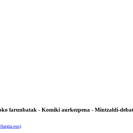
oko larunbatak - Komiki aurkezpena - Mintzaldi-debate