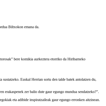
zordua Biltxokon emana da.
torosak” bere komikia aurkeztera etorriko da Hiribarneko
 sustatzeko. Euskal Herrian sortu den talde batek antolatzen du,
.aren erakaspenek zer balio dute gaur egungo mundua sendatzeko?”.
 egokiak eta adibide inspiratzaileak gaur egungo erronken aitzinean.