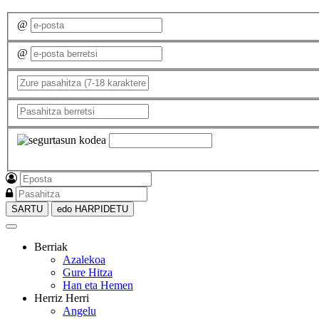
@
@
SARTU
edo HARPIDETU
Berriak
Azalekoa
Gure Hitza
Han eta Hemen
Herriz Herri
Angelu