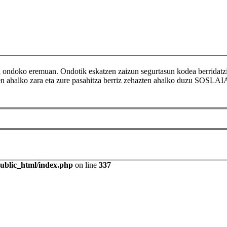
ikoa ondoko eremuan. Ondotik eskatzen zaizun segurtasun kodea berr
tzen ahalko zara eta zure pasahitza berriz zehazten ahalko duzu SOSLAI
public_html/index.php
on line
337