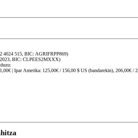
32 4024 515, BIC: AGRIFRPP869)
70 2023, BIC: CLPEES2MXXX)
 duzu:
91,00€ |
Ipar Amerika
: 125,00€ / 156,00 $ US (bandarekin), 206,00€ / 
hitza