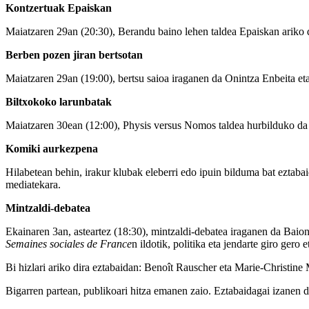
Kontzertuak Epaiskan
Maiatzaren 29an (20:30), Berandu baino lehen taldea Epaiskan ariko d
Berben pozen jiran bertsotan
Maiatzaren 29an (19:00), bertsu saioa iraganen da Onintza Enbeita et
Biltxokoko larunbatak
Maiatzaren 30ean (12:00), Physis versus Nomos taldea hurbilduko da A
Komiki aurkezpena
Hilabetean behin, irakur klubak eleberri edo ipuin bilduma bat ezta
mediatekara.
Mintzaldi-debatea
Ekainaren 3an, asteartez (18:30), mintzaldi-debatea iraganen da Baio
Semaines sociales de France
n ildotik, politika eta jendarte giro gero 
Bi hizlari ariko dira eztabaidan: Benoît Rauscher eta Marie-Christi
Bigarren partean, publikoari hitza emanen zaio. Eztabaidagai izanen d