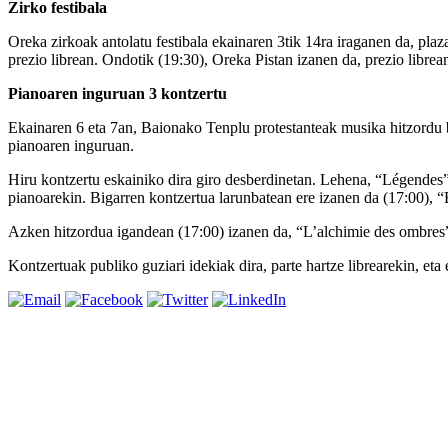
Zirko festibala
Oreka zirkoak antolatu festibala ekainaren 3tik 14ra iraganen da, pla
prezio librean. Ondotik (19:30), Oreka Pistan izanen da, prezio librea
Pianoaren inguruan 3 kontzertu
Ekainaren 6 eta 7an, Baionako Tenplu protestanteak musika hitzordu b
pianoaren inguruan.
Hiru kontzertu eskainiko dira giro desberdinetan. Lehena, “Légendes
pianoarekin. Bigarren kontzertua larunbatean ere izanen da (17:00),
Azken hitzordua igandean (17:00) izanen da, “L’alchimie des ombres” i
Kontzertuak publiko guziari idekiak dira, parte hartze librearekin, et