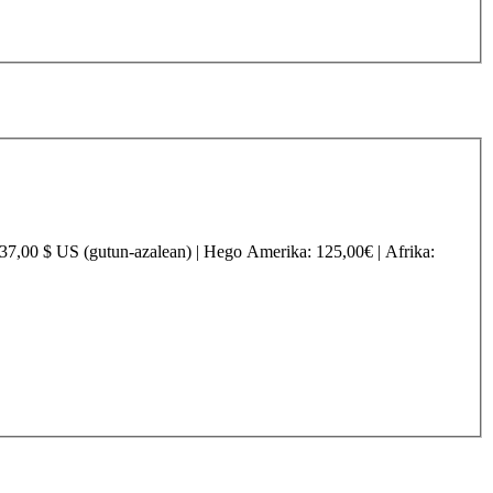
237,00 $ US (gutun-azalean) |
Hego Amerika
: 125,00€ |
Afrika
: