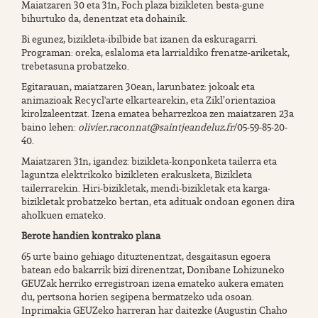
Maiatzaren 30 eta 31n, Foch plaza bizikleten besta-gune
bihurtuko da, denentzat eta dohainik.
Bi egunez, bizikleta-ibilbide bat izanen da eskuragarri.
Programan: oreka, eslaloma eta larrialdiko frenatze-ariketak,
trebetasuna probatzeko.
Egitarauan, maiatzaren 30ean, larunbatez: jokoak eta
animazioak Recycl'arte elkartearekin, eta Zikl’orientazioa
kirolzaleentzat. Izena ematea beharrezkoa zen maiatzaren 23a
baino lehen:
olivier.raconnat@saintjeandeluz.fr
/05-59-85-20-
40.
Maiatzaren 31n, igandez: bizikleta-konponketa tailerra eta
laguntza elektrikoko bizikleten erakusketa, Bizikleta
tailerrarekin. Hiri-bizikletak, mendi-bizikletak eta karga-
bizikletak probatzeko bertan, eta adituak ondoan egonen dira
aholkuen emateko.
Berote handien kontrako plana
65 urte baino gehiago dituztenentzat, desgaitasun egoera
batean edo bakarrik bizi direnentzat, Donibane Lohizuneko
GEUZak herriko erregistroan izena emateko aukera ematen
du, pertsona horien segipena bermatzeko uda osoan.
Inprimakia GEUZeko harreran har daitezke (Augustin Chaho