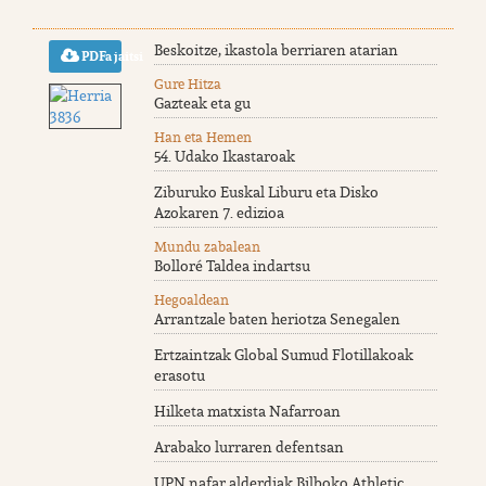
Beskoitze, ikastola berriaren atarian
PDFa jaitsi
Gure Hitza
Gazteak eta gu
Han eta Hemen
54. Udako Ikastaroak
Ziburuko Euskal Liburu eta Disko
Azokaren 7. edizioa
Mundu zabalean
Bolloré Taldea indartsu
Hegoaldean
Arrantzale baten heriotza Senegalen
Ertzaintzak Global Sumud Flotillakoak
erasotu
Hilketa matxista Nafarroan
Arabako lurraren defentsan
UPN nafar alderdiak Bilboko Athletic