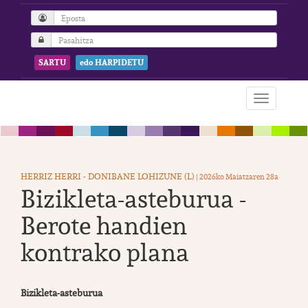
SARTU
edo HARPIDETU
HERRIZ HERRI - DONIBANE LOHIZUNE (L)
| 2026ko Maiatzaren 28a
Bizikleta-asteburua -
Berote handien
kontrako plana
Bizikleta-asteburua