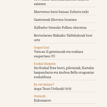
salatzen
Martutene hetsi bainan Zubieta ireki
Gaztetxeak Elorrion loratzen
Xalbador Getxoko Folken ohoratua
Bertsolarien Bizkaiko Taldekakoak bost
urte
Gogoa hazi
Vatican II giristinoak eta euskara
suspertzen (V)
Euskal diaspora
Sei Euskal Etxe berri, pilotariak, Kattalin
hazpandarra eta Andrea Bella uruguaitar
euskalduna
Ba ote dakixu?
Aupa Txuri-Urdinak! (4/4)
Orotarik
Kukumarro