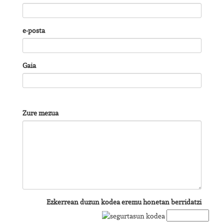
e-posta
Gaia
Zure mezua
Ezkerrean duzun kodea eremu honetan berridatzi