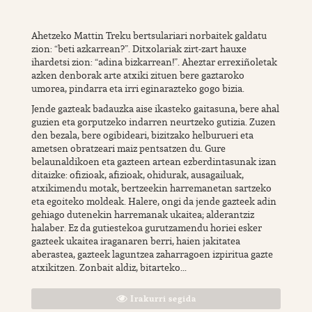
Ahetzeko Mattin Treku bertsulariari norbaitek galdatu
zion: “beti azkarrean?”. Ditxolariak zirt-zart hauxe
ihardetsi zion: “adina bizkarrean!”. Aheztar errexiñoletak
azken denborak arte atxiki zituen bere gaztaroko
umorea, pindarra eta irri eginarazteko gogo bizia.
Jende gazteak badauzka aise ikasteko gaitasuna, bere ahal
guzien eta gorputzeko indarren neurtzeko gutizia. Zuzen
den bezala, bere ogibideari, bizitzako helburueri eta
ametsen obratzeari maiz pentsatzen du. Gure
belaunaldikoen eta gazteen artean ezberdintasunak izan
ditaizke: ofizioak, afizioak, ohidurak, ausagailuak,
atxikimendu motak, bertzeekin harremanetan sartzeko
eta egoiteko moldeak. Halere, ongi da jende gazteek adin
gehiago dutenekin harremanak ukaitea; alderantziz
halaber. Ez da gutiestekoa gurutzamendu horiei esker
gazteek ukaitea iraganaren berri, haien jakitatea
aberastea, gazteek laguntzea zaharragoen izpiritua gazte
atxikitzen. Zonbait aldiz, bitarteko...
Irakurri segida