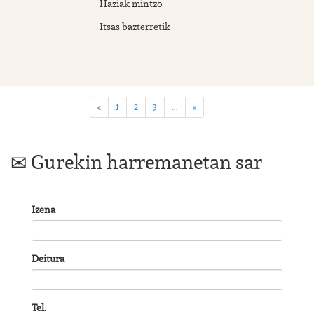
Haziak mintzo
Itsas bazterretik
«
1
2
3
...
»
Gurekin harremanetan sar
Izena
Deitura
Tel.