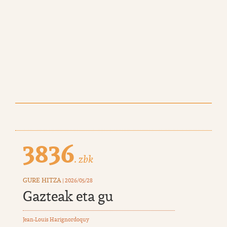
3836
. zbk
GURE HITZA
| 2026/05/28
Gazteak eta gu
Jean-Louis Harignordoquy