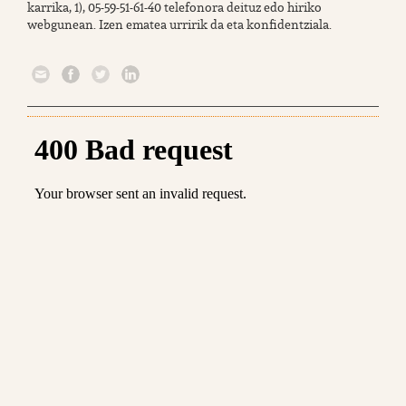
karrika, 1), 05-59-51-61-40 telefonora deituz edo hiriko
webgunean. Izen ematea urririk da eta konfidentziala.