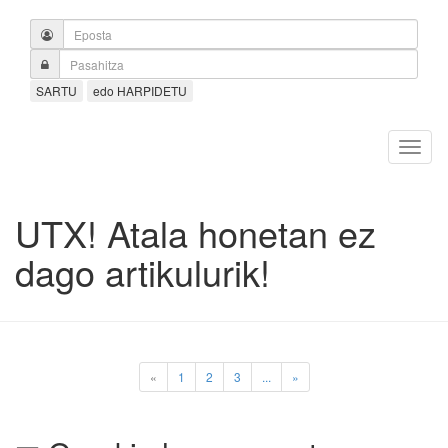
SARTU
edo HARPIDETU
UTX! Atala honetan ez
dago artikulurik!
«
1
2
3
...
»