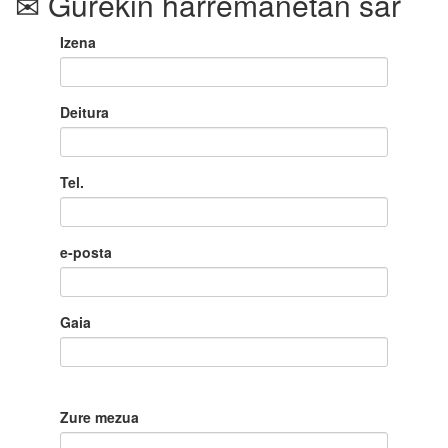
Gurekin harremanetan sar
Izena
Deitura
Tel.
e-posta
Gaia
Zure mezua