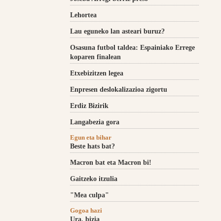
Lehortea
Lau eguneko lan asteari buruz?
Osasuna futbol taldea: Espainiako Errege
koparen finalean
Etxebizitzen legea
Enpresen deslokalizazioa zigortu
Erdiz Bizirik
Langabezia gora
Egun eta bihar
Beste hats bat?
Macron bat eta Macron bi!
Gaitzeko itzulia
"Mea culpa"
Gogoa hazi
Ura, bizia