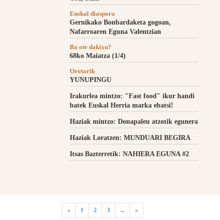
Euskal diaspora
Gernikako Bonbardaketa gogoan,
Nafarroaren Eguna Valentzian
Ba ote dakixu?
68ko Maiatza (1/4)
Orotarik
YUNUPINGU
Irakurlea mintzo: "Fast food" ikur handi
batek Euskal Herria marka ebatsi!
Haziak mintzo: Donapaleu atzotik egunera
Haziak Loratzen: MUNDUARI BEGIRA
Itsas Bazterretik: NAHIERA EGUNA #2
«
1
2
3
...
»