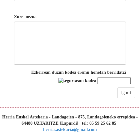
Zure mezua
Ezkerrean duzun kodea eremu honetan berridatzi
igorri
Herria Euskal Astekaria - Landagoien - 875, Landagoieneko errepidea -
64480 UZTARITZE [Lapurdi] | tel: 05 59 25 62 85 |
herria.astekaria@gmail.com