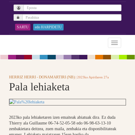
SARTU
edo HARPIDETU
HERRIZ HERRI - DONAMARTIRI (NB)
| 2023ko Apirilaren 27a
Pala lehiaketa
2023ko pala lehiaketaren izen emaiteak abiatuak dira. Ez duda
Thierry ala Guillaume 06-74-52-05-58 edo 06-98-63-13-10
zenbakietara deitzea, zuen maila, zenbakia eta disponibilitateak
emanez. Lehiaketa maiatzaren 15ean hasiko da.