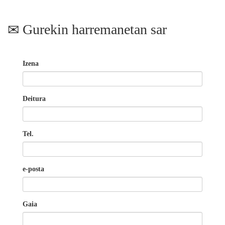
Gurekin harremanetan sar
Izena
Deitura
Tel.
e-posta
Gaia