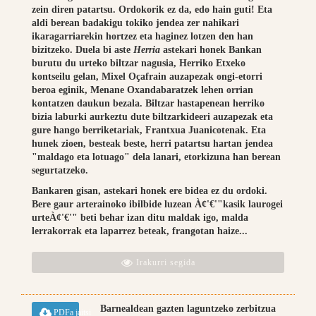
zein diren patartsu. Ordokorik ez da, edo hain guti! Eta
aldi berean badakigu tokiko jendea zer nahikari
ikaragarriarekin hortzez eta haginez lotzen den han
bizitzeko. Duela bi aste
Herria
astekari honek Bankan
burutu du urteko biltzar nagusia, Herriko Etxeko
kontseilu gelan, Mixel Oçafrain auzapezak ongi-etorri
beroa eginik, Menane Oxandabaratzek lehen orrian
kontatzen daukun bezala. Biltzar hastapenean herriko
bizia laburki aurkeztu dute biltzarkideeri auzapezak eta
gure hango berriketariak, Frantxua Juanicotenak. Eta
hunek zioen, besteak beste, herri patartsu hartan jendea
"maldago eta lotuago" dela lanari, etorkizuna han berean
segurtatzeko.
Bankaren gisan, astekari honek ere bidea ez du ordoki.
Bere gaur arterainoko ibilbide luzean À¢'€'"kasik laurogei
urteÀ¢'€'" beti behar izan ditu maldak igo, malda
lerrakorrak eta laparrez beteak, frangotan haize...
Irakurri segida
Barnealdean gazten laguntzeko zerbitzua
PDFa jaitsi