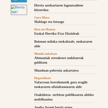
Herria astekariaren laguntzaileen
hitzordua
Gure Hitza
Maldago eta lotuago
Han eta Hemen
Euskal Herriko Etxe Ekoizleak
Baionan milaka euskaltzale, euskararen
alde
Mundu zabalean
Alemaniak erreaktore nuklearrak
gelditzen
Munduan pobrezia azkartzera
Hegoaldean
Nafarroan berrehunetik gora eragile
euskararen ofizialtasunaren alde
Osakidetza: zerbitzu publikoaren aldeko
mobilizazioa
Joseba Arregi berriz preso