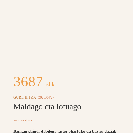
3687
. zbk
GURE HITZA
| 2023/04/27
Maldago eta lotuago
Peio Jorajuria
Bankan gaindi dabilena laster ohartuko da bazter guziak