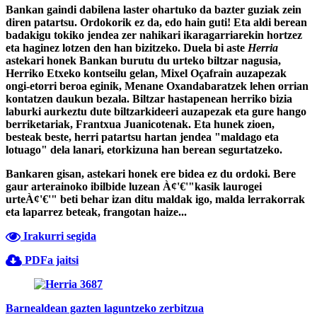
Bankan gaindi dabilena laster ohartuko da bazter guziak zein
diren patartsu. Ordokorik ez da, edo hain guti! Eta aldi berean
badakigu tokiko jendea zer nahikari ikaragarriarekin hortzez
eta haginez lotzen den han bizitzeko. Duela bi aste
Herria
astekari honek Bankan burutu du urteko biltzar nagusia,
Herriko Etxeko kontseilu gelan, Mixel Oçafrain auzapezak
ongi-etorri beroa eginik, Menane Oxandabaratzek lehen orrian
kontatzen daukun bezala. Biltzar hastapenean herriko bizia
laburki aurkeztu dute biltzarkideeri auzapezak eta gure hango
berriketariak, Frantxua Juanicotenak. Eta hunek zioen,
besteak beste, herri patartsu hartan jendea "maldago eta
lotuago" dela lanari, etorkizuna han berean segurtatzeko.
Bankaren gisan, astekari honek ere bidea ez du ordoki. Bere
gaur arterainoko ibilbide luzean À¢'€'"kasik laurogei
urteÀ¢'€'" beti behar izan ditu maldak igo, malda lerrakorrak
eta laparrez beteak, frangotan haize...
Irakurri segida
PDFa jaitsi
Barnealdean gazten laguntzeko zerbitzua