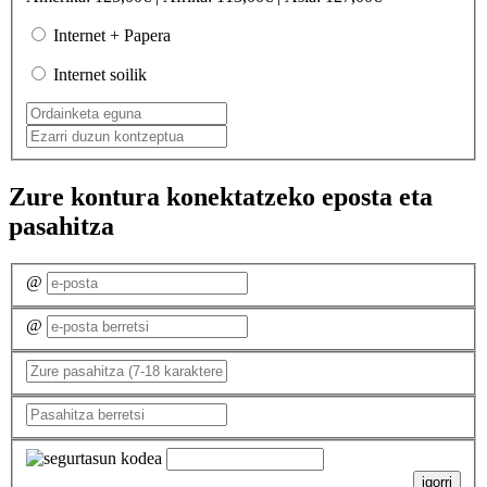
Internet + Papera
Internet soilik
Zure kontura konektatzeko eposta eta
pasahitza
@
@
igorri