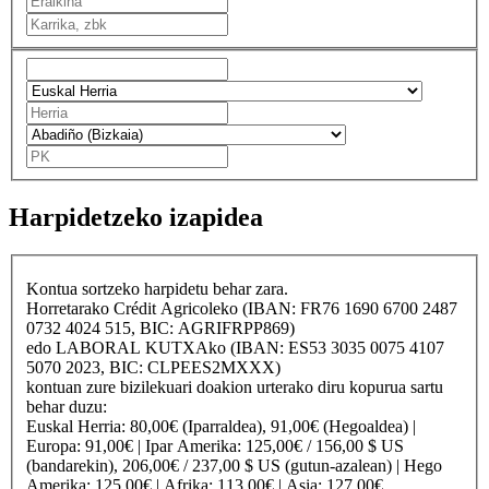
Harpidetzeko izapidea
Kontua sortzeko harpidetu behar zara.
Horretarako
Crédit Agricole
ko (IBAN: FR76 1690 6700 2487
0732 4024 515, BIC: AGRIFRPP869)
edo
LABORAL KUTXA
ko (IBAN: ES53 3035 0075 4107
5070 2023, BIC: CLPEES2MXXX)
kontuan zure bizilekuari doakion urterako diru kopurua sartu
behar duzu:
Euskal Herria
: 80,00€ (Iparraldea), 91,00€ (Hegoaldea) |
Europa
: 91,00€ |
Ipar Amerika
: 125,00€ / 156,00 $ US
(bandarekin), 206,00€ / 237,00 $ US (gutun-azalean) |
Hego
Amerika
: 125,00€ |
Afrika
: 113,00€ |
Asia
: 127,00€