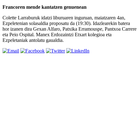
Francoren mende kantatzen genuenean
Colette Larraburuk idatzi liburuaren inguruan, maiatzaren 4an,
Ezpeletenian solasaldia proposatu da (19:30). Idazlearekin batera
hor izanen dira Gexan Alfaro, Patxika Erramouspe, Pantxoa Carrere
eta Peio Ospital. Manex Erdozaintzi Etxart kolegioa eta
Ezpeletaniak antolatu gaualdia.