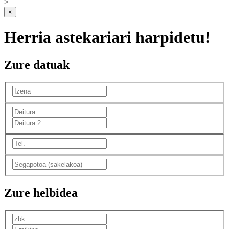
>
×
Herria astekariari harpidetu!
Zure datuak
Zure helbidea