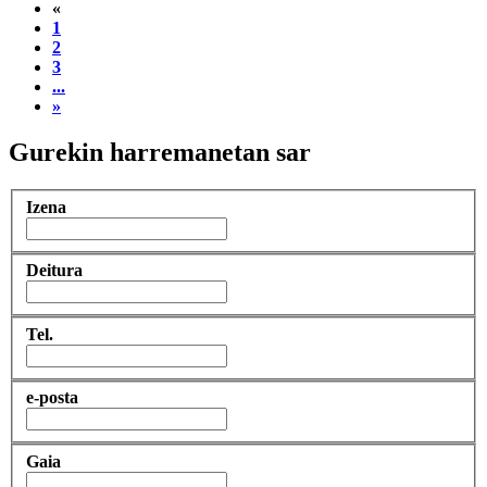
«
1
2
3
...
»
Gurekin harremanetan sar
Izena
Deitura
Tel.
e-posta
Gaia