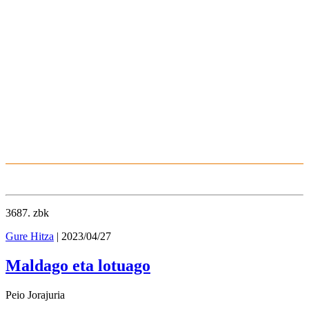
3687
. zbk
Gure Hitza
| 2023/04/27
Maldago eta lotuago
Peio Jorajuria