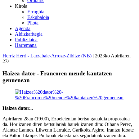
Orotarik
Kirola
Errugbia
Eskubaloia
Pilota
Agenda
Aldizkaritegia
Publizitatea
Harremana
Herriz Herri - Larzabale-Arroze-Zibitze (NB)
| 2023ko Apirilaren
27a
Haizea dator - Francoren mende kantatzen
genuenean
Haizea dator...
Apirilaren 28an (19:00), Ezpeletenian bertsu gaualdia proposatua
da. Hor izanen diren bertsulariak hauek izanen dira: Oihana Perez,
Aiantze Lannes, Lilwenn Larralde, Garikoitz Agirre, Irantzu Idoate
eta Bittor Tikoipe. Pintxoak eta edariak segurtatuak izanen dira.