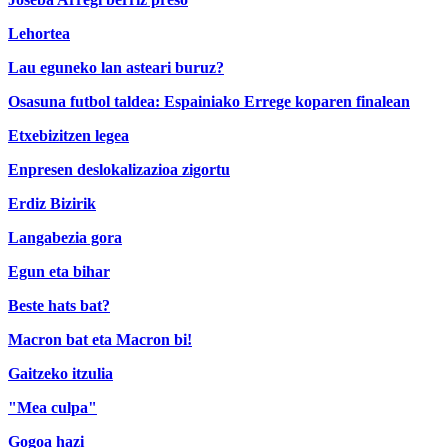
Lehortea
Lau eguneko lan asteari buruz?
Osasuna futbol taldea: Espainiako Errege koparen finalean
Etxebizitzen legea
Enpresen deslokalizazioa zigortu
Erdiz Bizirik
Langabezia gora
Egun eta bihar
Beste hats bat?
Macron bat eta Macron bi!
Gaitzeko itzulia
"Mea culpa"
Gogoa hazi