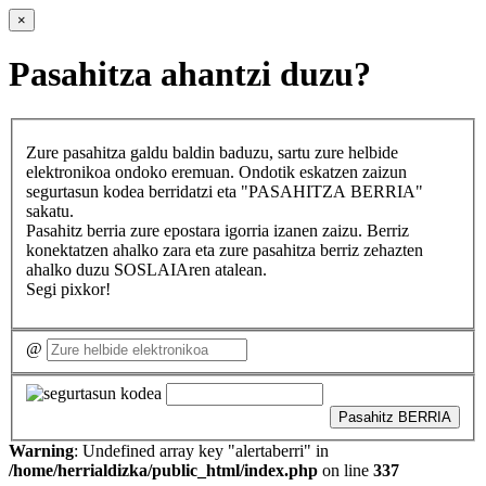
×
Pasahitza ahantzi duzu?
Zure pasahitza galdu baldin baduzu, sartu zure helbide
elektronikoa ondoko eremuan. Ondotik eskatzen zaizun
segurtasun kodea berridatzi eta "PASAHITZA BERRIA"
sakatu.
Pasahitz berria zure epostara igorria izanen zaizu. Berriz
konektatzen ahalko zara eta zure pasahitza berriz zehazten
ahalko duzu SOSLAIAren atalean.
Segi pixkor!
@
Pasahitz BERRIA
Warning
: Undefined array key "alertaberri" in
/home/herrialdizka/public_html/index.php
on line
337