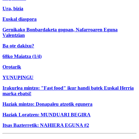
Ura, bizia
Euskal diaspora
Gernikako Bonbardaketa gogoan, Nafarroaren Eguna
Valentzian
Ba ote dakixu?
68ko Maiatza (1/4)
Orotarik
YUNUPINGU
Irakurlea mintzo: "Fast food" ikur handi batek Euskal Herria
marka ebatsi!
Haziak mintzo: Donapaleu atzotik egunera
Haziak Loratzen: MUNDUARI BEGIRA
Itsas Bazterretik: NAHIERA EGUNA #2