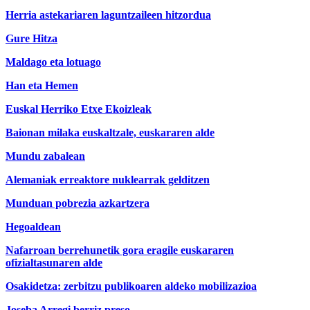
Herria astekariaren laguntzaileen hitzordua
Gure Hitza
Maldago eta lotuago
Han eta Hemen
Euskal Herriko Etxe Ekoizleak
Baionan milaka euskaltzale, euskararen alde
Mundu zabalean
Alemaniak erreaktore nuklearrak gelditzen
Munduan pobrezia azkartzera
Hegoaldean
Nafarroan berrehunetik gora eragile euskararen
ofizialtasunaren alde
Osakidetza: zerbitzu publikoaren aldeko mobilizazioa
Joseba Arregi berriz preso