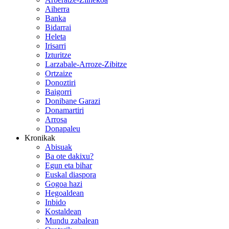
Aiherra
Banka
Bidarrai
Heleta
Irisarri
Izturitze
Larzabale-Arroze-Zibitze
Ortzaize
Donoztiri
Baigorri
Donibane Garazi
Donamartiri
Arrosa
Donapaleu
Kronikak
Abisuak
Ba ote dakixu?
Egun eta bihar
Euskal diaspora
Gogoa hazi
Hegoaldean
Inbido
Kostaldean
Mundu zabalean