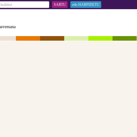
SARTU
edo HARPIDETU
arremana