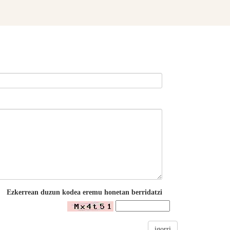
Ezkerrean duzun kodea eremu honetan berridatzi
igorri