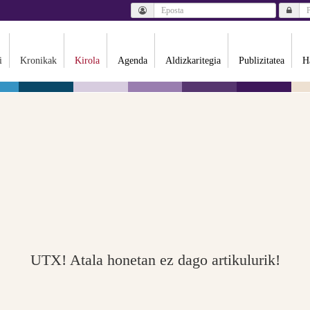
i
Kronikak
Kirola
Agenda
Aldizkaritegia
Publizitatea
H
UTX! Atala honetan ez dago artikulurik!