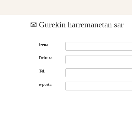
Gurekin harremanetan sar
Izena
Deitura
Tel.
e-posta